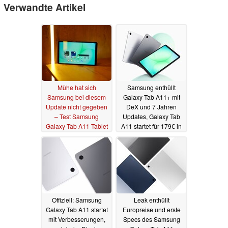
Verwandte Artikel
Mühe hat sich
Samsung enthüllt
Samsung bei diesem
Galaxy Tab A11+ mit
Update nicht gegeben
DeX und 7 Jahren
– Test Samsung
Updates, Galaxy Tab
Galaxy Tab A11 Tablet
A11 startet für 179€ in
Deutschland
13.10.2025
30.09.2025
Offiziell: Samsung
Leak enthüllt
Galaxy Tab A11 startet
Europreise und erste
mit Verbesserungen,
Specs des Samsung