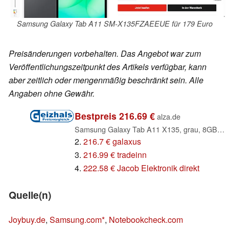
Samsung Galaxy Tab A11 SM-X135FZAEEUE für 179 Euro
Preisänderungen vorbehalten. Das Angebot war zum
Veröffentlichungszeitpunkt des Artikels verfügbar, kann
aber zeitlich oder mengenmäßig beschränkt sein. Alle
Angaben ohne Gewähr.
Bestpreis 216.69 €
alza.de
Samsung Galaxy Tab A11 X135, grau, 8GB RAM, 128GB, LTE (SM-X135FZAEEUB / SM-X135FZAEEUE)
2.
216.7 € galaxus
3.
216.99 € tradeinn
4.
222.58 € Jacob Elektronik direkt
Quelle(n)
Joybuy.de
,
Samsung.com
,
Notebookcheck.com