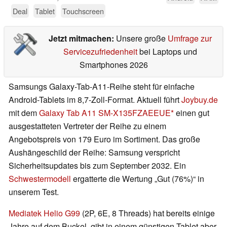
Deal
Tablet
Touchscreen
Jetzt mitmachen:
Unsere große
Umfrage zur
Servicezufriedenheit
bei Laptops und
Smartphones 2026
Samsungs Galaxy-Tab-A11-Reihe steht für einfache
Android-Tablets im 8,7-Zoll-Format. Aktuell führt
Joybuy.de
mit dem
Galaxy Tab A11 SM-X135FZAEEUE
einen gut
ausgestatteten Vertreter der Reihe zu einem
Angebotspreis von 179 Euro im Sortiment. Das große
Aushängeschild der Reihe: Samsung verspricht
Sicherheitsupdates bis zum September 2032. Ein
Schwestermodell
ergatterte die Wertung „Gut (76%)“ in
unserem Test.
Mediatek Helio G99
(2P, 6E, 8 Threads) hat bereits einige
Jahre auf dem Buckel, gibt in einem günstigen Tablet aber