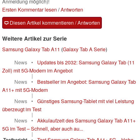
Anmeldung möglich)!
Ersten Kommentar lesen
/
Antworten
Diesen Artikel kommentieren / Antworten
Weitere Artikel zur Serie
Samsung Galaxy Tab A11
(
Galaxy Tab A Serie
)
News
•
Updates bis 2032: Samsung Galaxy Tab (11
Zoll) mit 5G-Modem im Angebot
|
News
•
Bestseller im Angebot: Samsung Galaxy Tab
A11+ mit 5G-Modem
|
News
•
Günstiges Samsung-Tablet mit viel Leistung
überzeugt im Test
|
News
•
Akkulaufzeit des Samsung Galaxy Tab A11+
5G im Test – Schnell, aber auch au...
|
Testbericht
•
Test Samsung Galaxy Tab A11+ 5G – Hohe