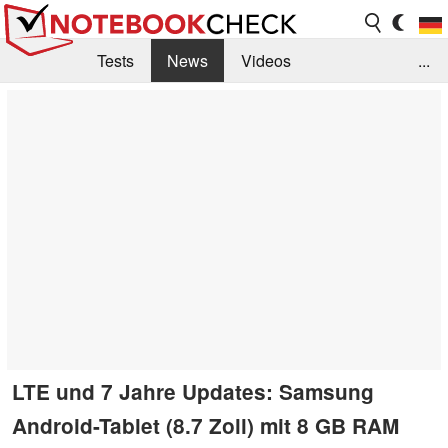
Tests
News
Videos
...
Benchmarks & Tech
Externe Tests
Kaufberatung
Deals
Suche
Jobs
Forum
LTE und 7 Jahre Updates: Samsung
Android-Tablet (8.7 Zoll) mit 8 GB RAM