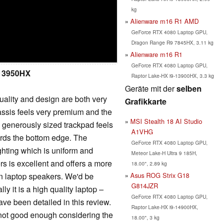
kg
Alienware m16 R1 AMD
GeForce RTX 4080 Laptop GPU,
Dragon Range R9 7845HX, 3.11 kg
Alienware m16 R1
GeForce RTX 4080 Laptop GPU,
-13950HX
Raptor Lake-HX i9-13900HX, 3.3 kg
Geräte mit der
selben
uality and design are both very
Grafikkarte
assis feels very premium and the
MSI Stealth 18 AI Studio
ery generously sized trackpad feels
A1VHG
ards the bottom edge. The
GeForce RTX 4080 Laptop GPU,
hting which is uniform and
Meteor Lake-H Ultra 9 185H,
ers is excellent and offers a more
18.00", 2.89 kg
Asus ROG Strix G18
on laptop speakers. We'd be
G814JZR
 it is a high quality laptop –
GeForce RTX 4080 Laptop GPU,
have been detailed in this review.
Raptor Lake-HX i9-14900HX,
 not good enough considering the
18.00", 3 kg