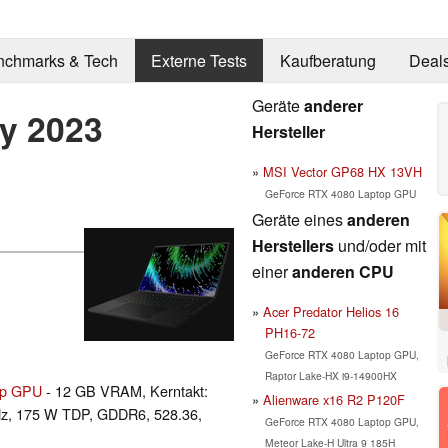
nchmarks & Tech
Externe Tests
Kaufberatung
Deal
Geräte
anderer
ly 2023
Hersteller
MSI Vector GP68 HX 13VH
GeForce RTX 4080 Laptop GPU
Geräte eines
anderen
Herstellers
und/oder mit
einer
anderen CPU
Acer Predator Helios 16
PH16-72
GeForce RTX 4080 Laptop GPU,
Raptor Lake-HX i9-14900HX
op GPU
- 12 GB VRAM, Kerntakt:
Alienware x16 R2 P120F
Hz, 175 W TDP, GDDR6, 528.36,
GeForce RTX 4080 Laptop GPU,
Meteor Lake-H Ultra 9 185H