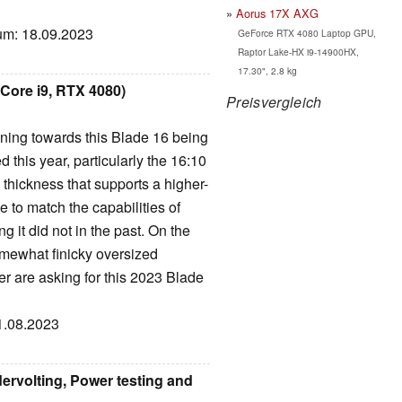
Aorus 17X AXG
tum: 18.09.2023
GeForce RTX 4080 Laptop GPU,
Raptor Lake-HX i9-14900HX,
17.30", 2.8 kg
 Core i9, RTX 4080)
Preisvergleich
eaning towards this Blade 16 being
 this year, particularly the 16:10
 thickness that supports a higher-
to match the capabilities of
g it did not in the past. On the
omewhat finicky oversized
er are asking for this 2023 Blade
01.08.2023
ervolting, Power testing and