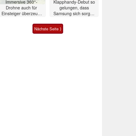
Immersive 360°-
Klapphandy-Debut so
Drohne auch für
gelungen, dass
Einsteiger überzeugt
Samsung sich sorgen
mit Einschränkungen
muss? – Razr Fold
Smartphone im Test
Nächste Seite ⟩