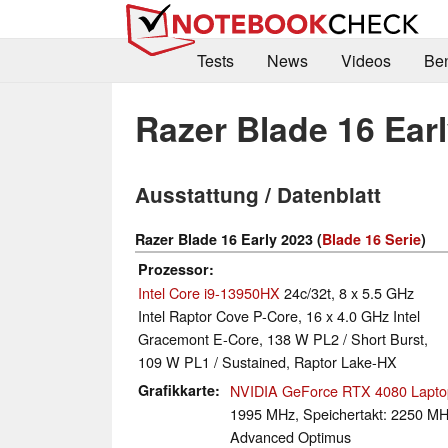
Tests
News
Videos
Be
Razer Blade 16 Ear
Ausstattung / Datenblatt
Razer Blade 16 Early 2023 (
Blade 16 Serie
)
Prozessor
Intel Core i9-13950HX
24c/32t, 8 x 5.5 GHz
Intel Raptor Cove P-Core, 16 x 4.0 GHz Intel
Gracemont E-Core, 138 W PL2 / Short Burst,
109 W PL1 / Sustained, Raptor Lake-HX
Grafikkarte
NVIDIA GeForce RTX 4080 Lapt
1995 MHz, Speichertakt: 2250 M
Advanced Optimus