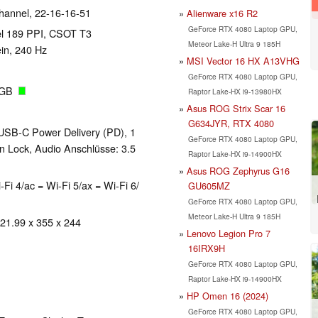
hannel, 22-16-16-51
Alienware x16 R2
GeForce RTX 4080 Laptop GPU,
xel 189 PPI, CSOT T3
Meteor Lake-H Ultra 9 185H
in, 240 Hz
MSI Vector 16 HX A13VHG
GeForce RTX 4080 Laptop GPU,
4 GB
Raptor Lake-HX i9-13980HX
Asus ROG Strix Scar 16
G634JYR, RTX 4080
USB-C Power Delivery (PD), 1
GeForce RTX 4080 Laptop GPU,
n Lock, Audio Anschlüsse: 3.5
Raptor Lake-HX i9-14900HX
Asus ROG Zephyrus G16
-Fi 4/ac = Wi-Fi 5/ax = Wi-Fi 6/
GU605MZ
GeForce RTX 4080 Laptop GPU,
Meteor Lake-H Ultra 9 185H
 21.99 x 355 x 244
Lenovo Legion Pro 7
16IRX9H
GeForce RTX 4080 Laptop GPU,
Raptor Lake-HX i9-14900HX
HP Omen 16 (2024)
GeForce RTX 4080 Laptop GPU,