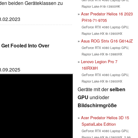
den beiden Geräteklassen zu
Raptor Lake-H i9-13900HK
Acer Predator Helios 16 2023
13.02.2023
PH16-71-9705
GeForce RTX 4080 Laptop GPU,
Raptor Lake-HX i9-13900HX
Asus ROG Strix G16 G614JZ
 Get Fooled Into Over
GeForce RTX 4080 Laptop GPU,
Raptor Lake-HX i9-13980HX
Lenovo Legion Pro 7
16IRX8H
03.09.2025
GeForce RTX 4080 Laptop GPU,
Raptor Lake-HX i9-13900HX
Geräte mit der
selben
GPU
und/oder
Bildschirmgröße
Acer Predator Helios 3D 15
SpatialLabs Edition
GeForce RTX 4080 Laptop GPU,
Raptor Lake-HX i9-13900HX, 2.99