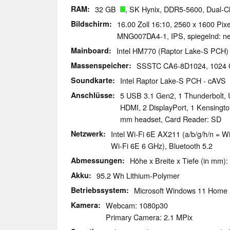
RAM
32 GB
, SK Hynix, DDR5-5600, Dual-C
Bildschirm
16.00 Zoll 16:10, 2560 x 1600 Pi
MNG007DA4-1, IPS, spiegelnd: ne
Mainboard
Intel HM770 (Raptor Lake-S PCH)
Massenspeicher
SSSTC CA6-8D1024, 102
Soundkarte
Intel Raptor Lake-S PCH - cAVS
Anschlüsse
5 USB 3.1 Gen2, 1 Thunderbolt, 
HDMI, 2 DisplayPort, 1 Kensingto
mm headset, Card Reader: SD
Netzwerk
Intel Wi-Fi 6E AX211 (a/b/g/h/n = Wi
Wi-Fi 6E 6 GHz), Bluetooth 5.2
Abmessungen
Höhe x Breite x Tiefe (in mm):
Akku
95.2 Wh Lithium-Polymer
Betriebssystem
Microsoft Windows 11 Home
Kamera
Webcam: 1080p30
Primary Camera: 2.1 MPix