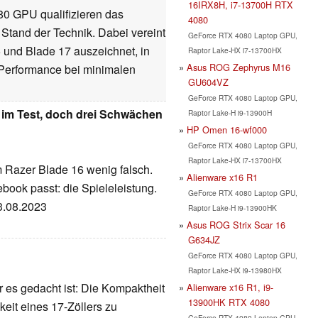
16IRX8H, i7-13700H RTX
0 GPU qualifizieren das
4080
tand der Technik. Dabei vereint
GeForce RTX 4080 Laptop GPU,
 und Blade 17 auszeichnet, in
Raptor Lake-HX i7-13700HX
Asus ROG Zephyrus M16
 Performance bei minimalen
GU604VZ
GeForce RTX 4080 Laptop GPU,
 im Test, doch drei Schwächen
Raptor Lake-H i9-13900H
HP Omen 16-wf000
GeForce RTX 4080 Laptop GPU,
Raptor Lake-HX i7-13700HX
m Razer Blade 16 wenig falsch.
Alienware x16 R1
ook passt: die Spieleleistung.
GeForce RTX 4080 Laptop GPU,
03.08.2023
Raptor Lake-H i9-13900HK
Asus ROG Strix Scar 16
G634JZ
GeForce RTX 4080 Laptop GPU,
Raptor Lake-HX i9-13980HX
 es gedacht ist: Die Kompaktheit
Alienware x16 R1, i9-
13900HK RTX 4080
keit eines 17-Zöllers zu
GeForce RTX 4080 Laptop GPU,