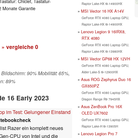
astatur: Chiclet, Tastatur-
Raptor Lake-HX i9-14900HX
2 Monate Garantie
MSI Vector 16 HX A14V
GeForce RTX 4080 Laptop GPU,
Raptor Lake-HX i9-14900HX
Lenovo Legion 9 16IRX8,
RTX 4080
GeForce RTX 4080 Laptop GPU,
» vergleiche
0
Raptor Lake-HX i9-13980HX
MSI Vector GP68 HX 12VH
GeForce RTX 4080 Laptop GPU,
Alder Lake-S i9-12900HX
 Bildschirm: 90% Mobilität: 65%,
Asus ROG Zephyrus Duo 16
en: 89%
GX650PZ
GeForce RTX 4080 Laptop GPU,
de 16 Early 2023
Dragon Range R9 7945HX
Asus ZenBook Pro 16X
op im Test: Gelungener Einstand
OLED UX7602
tebookcheck
GeForce RTX 4080 Laptop GPU,
Raptor Lake-H i9-13905H
ist Razer ein komplett neues
Lenovo Legion Pro 7
-Gen-CPU von Intel und die