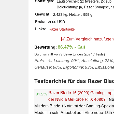
Sonstiges
Lautsprecher: 2x tweeters, 2x sub, T
Beleuchtung: ja, Razer Synapse, 1
Gewicht
2.423 kg, Netzteil: 959 g
Preis
3600 USD
Links
Razer Startseite
[+] Zum Vergleich hinzufügen
86.47%
- Gut
Bewertung:
Durchschnitt von
9
Bewertungen (aus
17
Tests)
Preis: - %, Leistung: 99%, Ausstattung: 73%,
Gehäuse: 96%, Ergonomie: 93%, Emission
Testberichte für das Razer Bla
Razer Blade 16 (2023) Gaming Lapt
91.2%
der Nvidia GeForce RTX 4080?
|
No
Mit dem Blade 16 nimmt der Gaming-Spezial
Modell in sein Angebot auf. Eine neue 13th