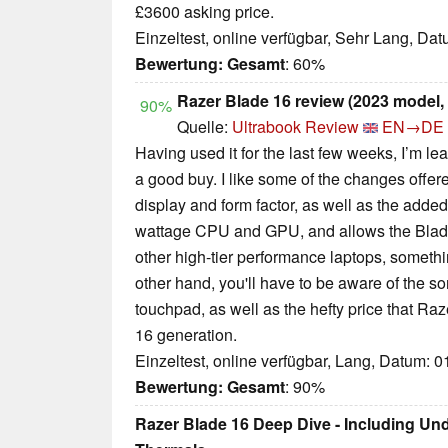
£3600 asking price.
Einzeltest, online verfügbar, Sehr Lang, Da
Bewertung:
Gesamt
: 60%
Razer Blade 16 review (2023 model,
90%
Quelle:
Ultrabook Review
EN→DE
Having used it for the last few weeks, I’m l
a good buy. I like some of the changes offered
display and form factor, as well as the added
wattage CPU and GPU, and allows the Blade 
other high-tier performance laptops, somethin
other hand, you'll have to be aware of the s
touchpad, as well as the hefty price that Raz
16 generation.
Einzeltest, online verfügbar, Lang, Datum: 
Bewertung:
Gesamt
: 90%
Razer Blade 16 Deep Dive - Including Und