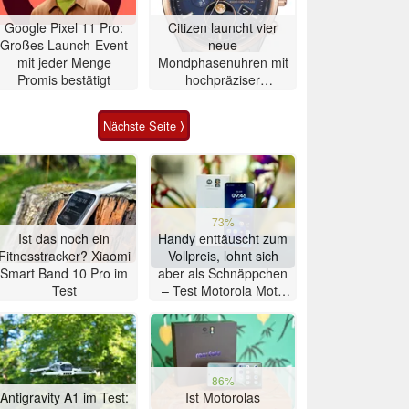
Google Pixel 11 Pro:
Citizen launcht vier
Großes Launch-Event
neue
mit jeder Menge
Mondphasenuhren mit
Promis bestätigt
hochpräziser
Atomzeitmessung
Nächste Seite ⟩
73%
Ist das noch ein
Handy enttäuscht zum
Fitnesstracker? Xiaomi
Vollpreis, lohnt sich
Smart Band 10 Pro im
aber als Schnäppchen
Test
– Test Motorola Moto
G47 Smartphone
86%
Antigravity A1 im Test:
Ist Motorolas