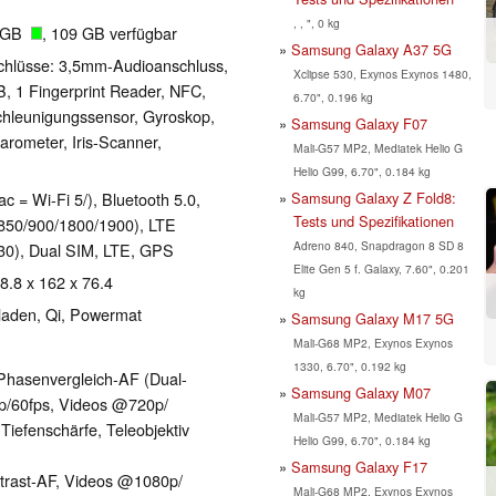
, , ", 0 kg
8 GB
, 109 GB verfügbar
Samsung Galaxy A37 5G
chlüsse: 3,5mm-Audioanschluss,
Xclipse 530, Exynos Exynos 1480,
, 1 Fingerprint Reader, NFC,
6.70", 0.196 kg
schleunigungssensor, Gyroskop,
Samsung Galaxy F07
rometer, Iris-Scanner,
Mali-G57 MP2, Mediatek Helio G
Helio G99, 6.70", 0.184 kg
Samsung Galaxy Z Fold8:
ac = Wi-Fi 5/), Bluetooth 5.0,
Tests und Spezifikationen
50/​900/​1800/​1900), LTE
Adreno 840, Snapdragon 8 SD 8
,30), Dual SIM, LTE, GPS
Elite Gen 5 f. Galaxy, 7.60", 0.201
 8.8 x 162 x 76.4
kg
laden, Qi, Powermat
Samsung Galaxy M17 5G
Mali-G68 MP2, Exynos Exynos
1330, 6.70", 0.192 kg
, Phasenvergleich-AF (Dual-
Samsung Galaxy M07
p/​60fps, Videos @720p/​
Mali-G57 MP2, Mediatek Helio G
Tiefenschärfe, Teleobjektiv
Helio G99, 6.70", 0.184 kg
Samsung Galaxy F17
trast-AF, Videos @1080p/​
Mali-G68 MP2, Exynos Exynos