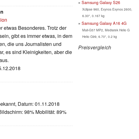
Samsung Galaxy S26
Xclipse 960, Exynos Exynos 2600,
en
6.30", 0.167 kg
sion
Samsung Galaxy A16 4G
r etwas Besonderes. Trotz der
Mali-G57 MP2, Mediatek Helio G
sein, gibt es immer etwas, in dem
Helio G99, 6.70", 0.2 kg
en, die uns Journalisten und
Preisvergleich
, es sind Kleinigkeiten, aber die
aus.
25.12.2018
nbekannt, Datum: 01.11.2018
ildschirm: 98% Mobilität: 89%