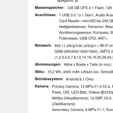
spiegelnd: ja
Massenspeicher
128 GB UFS 2.1 Flash, 12
Anschlüsse
1 USB 3.0 / 3.1 Gen1, Audio Ans
Card Reader: microSD bis 256 GB
Helligkeitssensor, Sensoren: Be
Annäherungssensor, Kompass, Ba
Pulsmesser, USB-OTG, ANT+,
Netzwerk
802.11 a/b/g/n/ac (a/b/g/n = Wi-Fi 4/
GSM (850/​900/​1800/​1900), UMTS (8
(1,2,3,4,5,7,8,12,14,18,19,20,28,29
Abmessungen
Höhe x Breite x Tiefe (in mm):
Akku
15.2 Wh, 4000 mAh Lithium-Ion, Schnell
Betriebssystem
Android 8.1 Oreo
Kamera
Primary Camera: 12 MPix f/​1.5-f/​2.4
Pixel), OIS, LED-Blitz, Videos @2160
960fps (Hauptkamera); 12.0MP, f/​2.4, 
(Zweitkamera)
Secondary Camera: 8 MPix f/​1.7, Kon