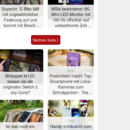
Superior: E-Bike fällt
MSIs besonderer 5K-
mit ungewöhnlicher
Mini-LED-Monitor mit
Federung auf und
180 Hz offenbar auf
kommt mit Bosch-
unbestimmte Zeit
Mittelmotor
verschoben
Nächste Seite ⟩
84%
Mobapad M12S:
Preisrutsch macht Top-
besser als die
Smartphone mit Leica-
originalen Switch 2
Kameras zum
Joy-Cons?
Schnäppchen - Test
Xiaomi 17T
73%
Ist das noch ein
Handy enttäuscht zum