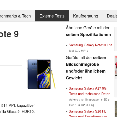
nchmarks & Tech
Externe Tests
Kaufberatung
Deal
Ähnliche Geräte mit den
te 9
selben Spezifikationen
Samsung Galaxy Note10 Lite
Mali-G72 MP18
Geräte mit der
selben
Bildschirmgröße
und/oder ähnlichem
Gewicht
Samsung Galaxy A27 5G:
Tests und technische Daten
Adreno 710, Snapdragon 6 SD 6
l 514 PPI, kapazitiver
Gen 1, 6.70", 0.2 kg
lla Glass 5, HDR10,
Samsung Galaxy S26 FE
Tests und Spezifikationen