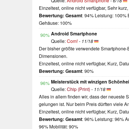
Quelle:
Android Smartphone
-
6/18
Einzeltest, online nicht verfügbar, Sehr kur
Bewertung:
Gesamt
: 94% Leistung: 100% B
Gehäuse: 100%
Android Smartphone
90%
Quelle:
Com!
-
11/18
Der bisher größte verwendete Smartphone-Bi
Dimensionen.
Einzeltest, online nicht verfügbar, Kurz, Da
Bewertung:
Gesamt
: 90%
Meisterstück mit winzigen Schönhei
96%
Quelle:
Chip (Print)
-
11/18
Alles in allem finden wir, dass der neuest
gelungen ist. Nur beim Preis dürften viele 
Einzeltest, online nicht verfügbar, Kurz, Da
Bewertung:
Gesamt
: 96% Leistung: 96% A
96% Mobilität: 90%