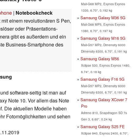
Mali-G68 MP2, Exynos Exynos
1330, 6.70", 0.192 kg
phone
|
Notebookcheck
Samsung Galaxy M36 5G
it einem revolutionären S Pen,
Mali-G68 MP5, Exynos Exynos
löser oder Präsentations-
1380, 6.70", 0.197 kg
amera gibt es außerdem und ein
Samsung Galaxy M16 5G
este Business-Smartphone des
Mali-G57 MP2, Dimensity 6000
Dimensity 6300, 6.70", 0.191 kg
Samsung Galaxy M56
Xclipse 530, Exynos Exynos 1480,
6.74", 0.18 kg
msung
Samsung Galaxy F16 5G
Mali-G57 MP2, Dimensity 6000
und software-seitig ist man auf
Dimensity 6300, 6.70", 0.191 kg
Samsung Galaxy XCover 7
xy Note 10. Vor allem das Note
Pro
uf. Die aktuellen Modelle haben
Adreno 810, Snapdragon SD 7s
mehr Fotomöglichkeiten und sehen
Gen 3, 6.60", 0.24 kg
Samsung Galaxy S25 FE
4.11.2019
Xclipse 940, Exynos 2400, 6.70",