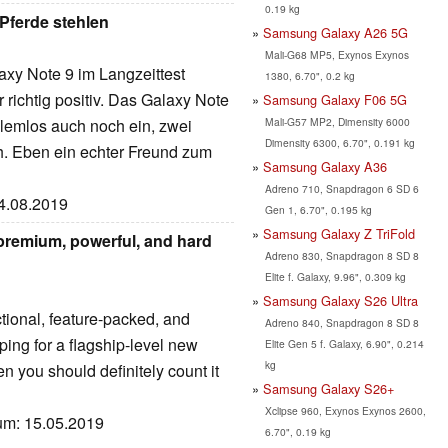
0.19 kg
Pferde stehlen
Samsung Galaxy A26 5G
Mali-G68 MP5, Exynos Exynos
laxy Note 9 im Langzeittest
1380, 6.70", 0.2 kg
r richtig positiv. Das Galaxy Note
Samsung Galaxy F06 5G
Mali-G57 MP2, Dimensity 6000
blemlos auch noch ein, zwei
Dimensity 6300, 6.70", 0.191 kg
ch. Eben ein echter Freund zum
Samsung Galaxy A36
Adreno 710, Snapdragon 6 SD 6
04.08.2019
Gen 1, 6.70", 0.195 kg
Samsung Galaxy Z TriFold
premium, powerful, and hard
Adreno 830, Snapdragon 8 SD 8
Elite f. Galaxy, 9.96", 0.309 kg
Samsung Galaxy S26 Ultra
tional, feature-packed, and
Adreno 840, Snapdragon 8 SD 8
ing for a flagship-level new
Elite Gen 5 f. Galaxy, 6.90", 0.214
kg
en you should definitely count it
Samsung Galaxy S26+
Xclipse 960, Exynos Exynos 2600,
tum: 15.05.2019
6.70", 0.19 kg