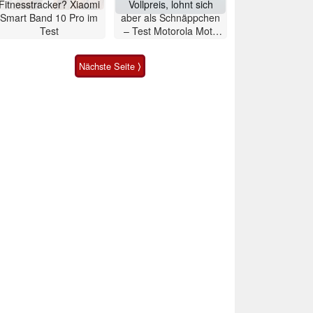
Fitnesstracker? Xiaomi
Vollpreis, lohnt sich
Smart Band 10 Pro im
aber als Schnäppchen
Test
– Test Motorola Moto
G47 Smartphone
Nächste Seite ⟩