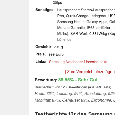
30fps
Sonstiges
Lautsprecher: Stereo-Lautsprecher,
Pen, Quick-Charge-Ladegerät, USB
Samsung Health, Galaxy Apps, Ga
Monate Garantie, IP68-zertifiziert
Mbit/s); SAR-Wert: 0,381W/​kg (Kop
Lüfterlos
Gewicht
201 g
Preis
999 Euro
Links
Samsung Notebooks Übersichtseite
[+] Zum Vergleich hinzufügen
89.55%
- Sehr Gut
Bewertung:
Durchschnitt von
126
Bewertungen (aus
269
Tests)
Preis: 73%, Leistung: 91%, Ausstattung: 92
Mobilität: 87%, Gehäuse: 89%, Ergonomie:
Testberichte für das Samsung 