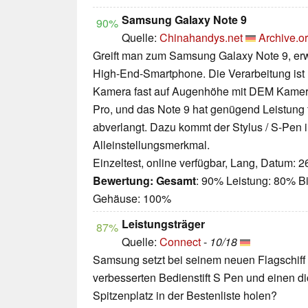
Samsung Galaxy Note 9
90%
Quelle:
Chinahandys.net
Archive.o
Greift man zum Samsung Galaxy Note 9, er
High-End-Smartphone. Die Verarbeitung ist 
Kamera fast auf Augenhöhe mit DEM Kame
Pro, und das Note 9 hat genügend Leistung 
abverlangt. Dazu kommt der Stylus / S-Pen i
Alleinstellungsmerkmal.
Einzeltest, online verfügbar, Lang, Datum: 
Bewertung:
Gesamt
: 90% Leistung: 80% Bi
Gehäuse: 100%
Leistungsträger
87%
Quelle:
Connect
-
10/18
Samsung setzt bei seinem neuen Flagschiff 
verbesserten Bedienstift S Pen und einen d
Spitzenplatz in der Bestenliste holen?