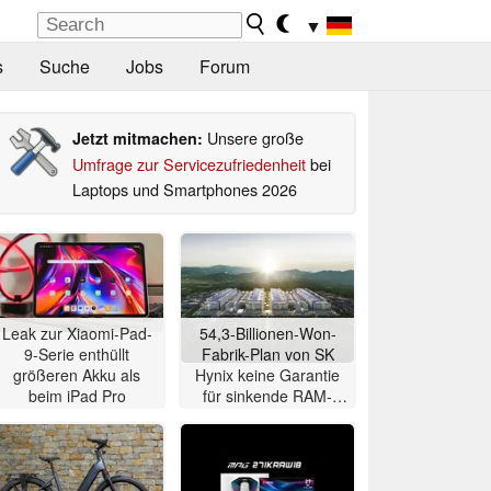
▼
s
Suche
Jobs
Forum
Unsere große
Jetzt mitmachen:
Umfrage zur Servicezufriedenheit
bei
Laptops und Smartphones 2026
Leak zur Xiaomi-Pad-
54,3-Billionen-Won-
9-Serie enthüllt
Fabrik-Plan von SK
größeren Akku als
Hynix keine Garantie
beim iPad Pro
für sinkende RAM-
Preise