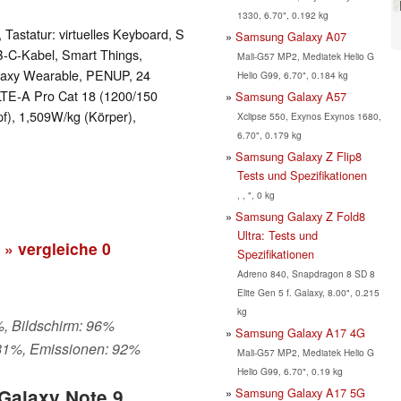
1330, 6.70", 0.192 kg
 Tastatur: virtuelles Keyboard, S
Samsung Galaxy A07
-C-Kabel, Smart Things,
Mali-G57 MP2, Mediatek Helio G
laxy Wearable, PENUP, 24
Helio G99, 6.70", 0.184 kg
; LTE-A Pro Cat 18 (1200/150
Samsung Galaxy A57
f), 1,509W/​kg (Körper),
Xclipse 550, Exynos Exynos 1680,
6.70", 0.179 kg
Samsung Galaxy Z Flip8
Tests und Spezifikationen
, , ", 0 kg
Samsung Galaxy Z Fold8
Ultra: Tests und
» vergleiche
0
Spezifikationen
Adreno 840, Snapdragon 8 SD 8
Elite Gen 5 f. Galaxy, 8.00", 0.215
kg
%, Bildschirm: 96%
Samsung Galaxy A17 4G
 81%, Emissionen: 92%
Mali-G57 MP2, Mediatek Helio G
Helio G99, 6.70", 0.19 kg
Samsung Galaxy A17 5G
Galaxy Note 9