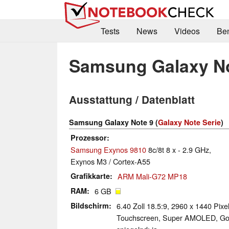
Tests
News
Videos
Be
Samsung Galaxy No
Ausstattung / Datenblatt
Samsung Galaxy Note 9 (
Galaxy Note Serie
)
Prozessor
Samsung Exynos 9810
8c/8t 8 x - 2.9 GHz,
Exynos M3 / Cortex-A55
Grafikkarte
ARM Mali-G72 MP18
RAM
6 GB
Bildschirm
6.40 Zoll 18.5:9, 2960 x 1440 Pixe
Touchscreen, Super AMOLED, Gori