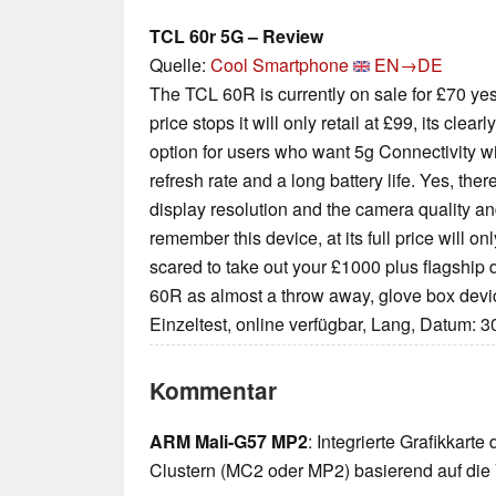
TCL 60r 5G – Review
Quelle:
Cool Smartphone
EN→DE
The TCL 60R is currently on sale for £70 ye
price stops it will only retail at £99, its clea
option for users who want 5g Connectivity w
refresh rate and a long battery life. Yes, th
display resolution and the camera quality a
remember this device, at its full price will on
scared to take out your £1000 plus flagshi
60R as almost a throw away, glove box devic
Einzeltest, online verfügbar, Lang, Datum: 
Kommentar
ARM Mali-G57 MP2
: Integrierte Grafikkarte
Clustern (MC2 oder MP2) basierend auf die V