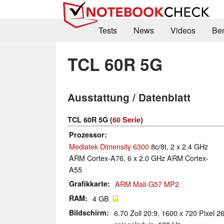
Tests
News
Videos
Be
TCL 60R 5G
Ausstattung / Datenblatt
TCL 60R 5G (
60 Serie
)
Prozessor
Mediatek Dimensity 6300
8c/8t, 2 x 2.4 GHz
ARM Cortex-A76, 6 x 2.0 GHz ARM Cortex-
A55
Grafikkarte
ARM Mali-G57 MP2
RAM
4 GB
Bildschirm
6.70 Zoll 20:9, 1600 x 720 Pixel 2