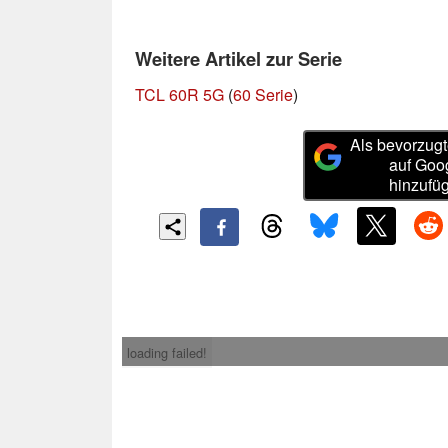
Weitere Artikel zur Serie
TCL 60R 5G
(
60 Serie
)
Als bevorzugt
auf Goo
hinzufü
loading failed!