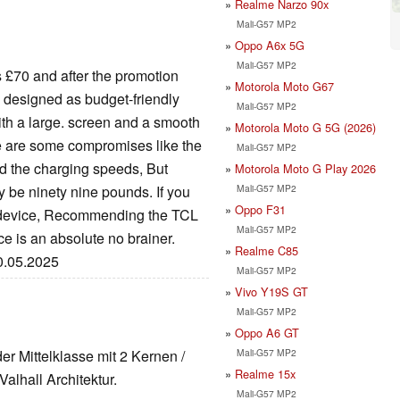
Realme Narzo 90x
Mali-G57 MP2
Oppo A6x 5G
Mali-G57 MP2
s £70 and after the promotion
Motorola Moto G67
rly designed as budget-friendly
Mali-G57 MP2
ith a large. screen and a smooth
Motorola Moto G 5G (2026)
ere are some compromises like the
Mali-G57 MP2
nd the charging speeds, But
Motorola Moto G Play 2026
Mali-G57 MP2
ly be ninety nine pounds. If you
Oppo F31
p device, Recommending the TCL
Mali-G57 MP2
e is an absolute no brainer.
Realme C85
30.05.2025
Mali-G57 MP2
Vivo Y19S GT
Mali-G57 MP2
Oppo A6 GT
Mali-G57 MP2
 der Mittelklasse mit 2 Kernen /
Realme 15x
alhall Architektur.
Mali-G57 MP2