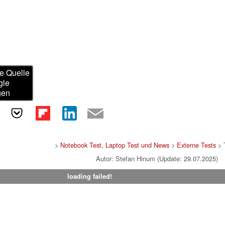
e Quelle
gle
gen
>
Notebook Test, Laptop Test und News
>
Externe Tests
> 
Autor: Stefan Hinum (Update: 29.07.2025)
loading failed!