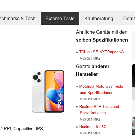
nchmarks & Tech
Externe Tests
Kaufberatung
Deal
Ähnliche Geräte mit den
selben Spezifikationen
TCL 60 SE NXTPaper 5G
Mali-G57 MP2
Geräte
anderer
Hersteller
Motorola Moto G37 Tests
und Spezifikationen
Mali-G57 MP2
Realme P4R Tests und
Spezifikationen
Mali-G57 MP2
Realme 16T 5G
62 PPI, Capacitive, IPS,
Mali-G57 MP2