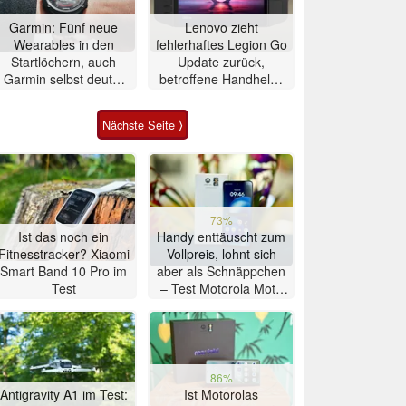
Garmin: Fünf neue
Lenovo zieht
Wearables in den
fehlerhaftes Legion Go
Startlöchern, auch
Update zurück,
Garmin selbst deutet
betroffene Handhelds
auf Fenix 9-Release
bleiben unbrauchbar
Nächste Seite ⟩
73%
Ist das noch ein
Handy enttäuscht zum
Fitnesstracker? Xiaomi
Vollpreis, lohnt sich
Smart Band 10 Pro im
aber als Schnäppchen
Test
– Test Motorola Moto
G47 Smartphone
86%
Antigravity A1 im Test:
Ist Motorolas