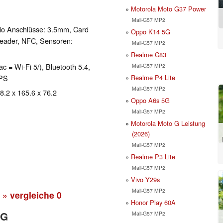
Motorola Moto G37 Power
Mali-G57 MP2
io Anschlüsse: 3.5mm, Card
Oppo K14 5G
Reader, NFC, Sensoren:
Mali-G57 MP2
Realme C83
ac = Wi-Fi 5/), Bluetooth 5.4,
Mali-G57 MP2
Realme P4 Lite
GPS
Mali-G57 MP2
 8.2 x 165.6 x 76.2
Oppo A6s 5G
Mali-G57 MP2
Motorola Moto G Leistung
(2026)
Mali-G57 MP2
Realme P3 Lite
Mali-G57 MP2
Vivo Y29s
Mali-G57 MP2
» vergleiche
0
Honor Play 60A
5G
Mali-G57 MP2