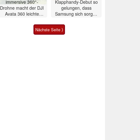
immersive 360°-
Klapphandy-Debut so
Drohne macht der DJI
gelungen, dass
Avata 360 leichte
Samsung sich sorgen
Konkurrenz
muss? – Razr Fold
Smartphone im Test
Nächste Seite ⟩