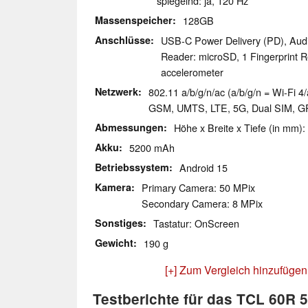
spiegelnd: ja, 120 Hz
Massenspeicher
128GB
Anschlüsse
USB-C Power Delivery (PD), Aud
Reader: microSD, 1 Fingerprint 
accelerometer
Netzwerk
802.11 a/b/g/n/ac (a/b/g/n = Wi-Fi 4/
GSM, UMTS, LTE, 5G, Dual SIM, 
Abmessungen
Höhe x Breite x Tiefe (in mm):
Akku
5200 mAh
Betriebssystem
Android 15
Kamera
Primary Camera: 50 MPix
Secondary Camera: 8 MPix
Sonstiges
Tastatur: OnScreen
Gewicht
190 g
[+] Zum Vergleich hinzufügen
Testberichte für das TCL 60R 