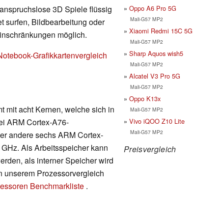
Oppo A6 Pro 5G
 anspruchslose 3D Spiele flüssig
Mali-G57 MP2
t surfen, Bildbearbeitung oder
Xiaomi Redmi 15C 5G
Einschränkungen möglich.
Mali-G57 MP2
Sharp Aquos wish5
Notebook-Grafikkartenvergleich
Mali-G57 MP2
Alcatel V3 Pro 5G
Mali-G57 MP2
Oppo K13x
t mit acht Kernen, welche sich in
Mali-G57 MP2
Vivo iQOO Z10 Lite
zwei ARM Cortex-A76-
Mali-G57 MP2
 der andere sechs ARM Cortex-
0 GHz. Als Arbeitsspeicher kann
Preisvergleich
en, als interner Speicher wird
 in unserem Prozessorvergleich
essoren Benchmarkliste
.