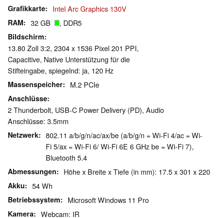
Grafikkarte
Intel Arc Graphics 130V
RAM
32 GB
, DDR5
Bildschirm
13.80 Zoll 3:2, 2304 x 1536 Pixel 201 PPI,
Capacitive, Native Unterstützung für die
Stifteingabe, spiegelnd: ja, 120 Hz
Massenspeicher
M.2 PCIe
Anschlüsse
2 Thunderbolt, USB-C Power Delivery (PD), Audio
Anschlüsse: 3.5mm
Netzwerk
802.11 a/​b/​g/​n/​ac/​ax/​be (a/b/g/n = Wi-Fi 4/ac = Wi-
Fi 5/ax = Wi-Fi 6/ Wi-Fi 6E 6 GHz be = Wi-Fi 7),
Bluetooth 5.4
Abmessungen
Höhe x Breite x Tiefe (in mm): 17.5 x 301 x 220
Akku
54 Wh
Betriebssystem
Microsoft Windows 11 Pro
Kamera
Webcam: IR