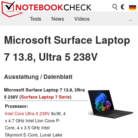
Tests
News
Videos
...
Benchmarks & Tech
Externe Tests
Microsoft Surface Laptop
Kaufberatung
Deals
Suche
Jobs
7 13.8, Ultra 5 238V
Forum
Ausstattung / Datenblatt
Microsoft Surface Laptop 7 13.8, Ultra
5 238V (
Surface Laptop 7 Serie
)
Prozessor
Intel Core Ultra 5 238V
8c/8t, 4
x 4.7 GHz Intel Lion Cove P-
Core, 4 x 3.5 GHz Intel
Skymont E-Core, Lunar Lake