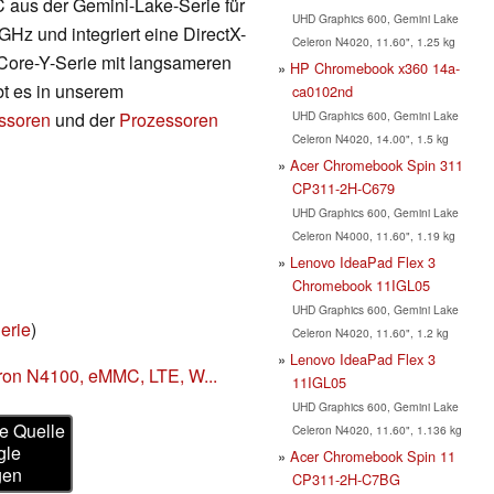
aus der Gemini-Lake-Serie für
UHD Graphics 600, Gemini Lake
 GHz und integriert eine DirectX-
Celeron N4020, 11.60", 1.25 kg
r Core-Y-Serie mit langsameren
HP Chromebook x360 14a-
bt es in unserem
ca0102nd
UHD Graphics 600, Gemini Lake
essoren
und der
Prozessoren
Celeron N4020, 14.00", 1.5 kg
Acer Chromebook Spin 311
CP311-2H-C679
UHD Graphics 600, Gemini Lake
Celeron N4000, 11.60", 1.19 kg
Lenovo IdeaPad Flex 3
Chromebook 11IGL05
UHD Graphics 600, Gemini Lake
erie
)
Celeron N4020, 11.60", 1.2 kg
Lenovo IdeaPad Flex 3
eron N4100, eMMC, LTE, W...
11IGL05
UHD Graphics 600, Gemini Lake
e Quelle
Celeron N4020, 11.60", 1.136 kg
gle
Acer Chromebook Spin 11
gen
CP311-2H-C7BG