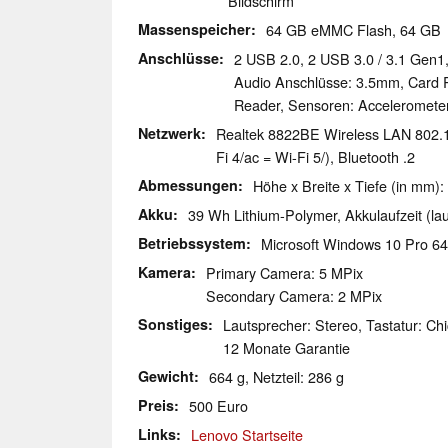
Bildschirm
Massenspeicher
64 GB eMMC Flash, 64 G
Anschlüsse
2 USB 2.0, 2 USB 3.0 / 3.1 Gen1
Audio Anschlüsse: 3.5mm, Card R
Reader, Sensoren: Acceleromete
Netzwerk
Realtek 8822BE Wireless LAN 802.1
Fi 4/ac = Wi-Fi 5/), Bluetooth .2
Abmessungen
Höhe x Breite x Tiefe (in mm):
Akku
39 Wh Lithium-Polymer, Akkulaufzeit (laut
Betriebssystem
Microsoft Windows 10 Pro 64
Kamera
Primary Camera: 5 MPix
Secondary Camera: 2 MPix
Sonstiges
Lautsprecher: Stereo, Tastatur: Chi
12 Monate Garantie
Gewicht
664 g, Netzteil: 286 g
Preis
500 Euro
Links
Lenovo Startseite