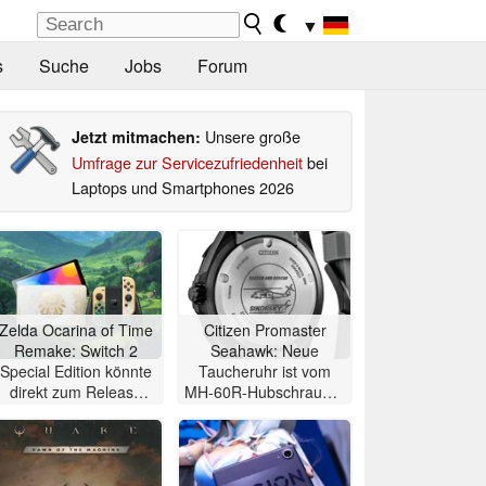
▼
s
Suche
Jobs
Forum
Unsere große
Jetzt mitmachen:
Umfrage zur Servicezufriedenheit
bei
Laptops und Smartphones 2026
Zelda Ocarina of Time
Citizen Promaster
Remake: Switch 2
Seahawk: Neue
Special Edition könnte
Taucheruhr ist vom
direkt zum Release
MH-60R-Hubschrauber
des Spiels erscheinen
inspiriert