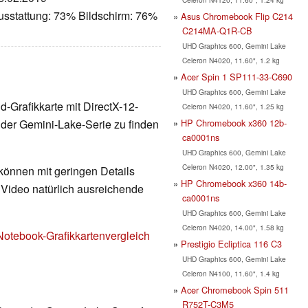
usstattung: 73% Bildschirm: 76%
Asus Chromebook Flip C214
C214MA-Q1R-CB
UHD Graphics 600, Gemini Lake
Celeron N4020, 11.60", 1.2 kg
Acer Spin 1 SP111-33-C690
UHD Graphics 600, Gemini Lake
nd-Grafikkarte mit DirectX-12-
Celeron N4020, 11.60", 1.25 kg
HP Chromebook x360 12b-
der Gemini-Lake-Serie zu finden
ca0001ns
UHD Graphics 600, Gemini Lake
Celeron N4020, 12.00", 1.35 kg
 können mit geringen Details
HP Chromebook x360 14b-
d Video natürlich ausreichende
ca0001ns
UHD Graphics 600, Gemini Lake
Celeron N4020, 14.00", 1.58 kg
Notebook-Grafikkartenvergleich
Prestigio Ecliptica 116 C3
UHD Graphics 600, Gemini Lake
Celeron N4100, 11.60", 1.4 kg
Acer Chromebook Spin 511
R752T-C3M5