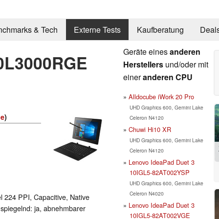
nchmarks & Tech
Externe Tests
Kaufberatung
Deal
Geräte eines
anderen
20L3000RGE
Herstellers
und/oder mit
einer
anderen CPU
Alldocube iWork 20 Pro
UHD Graphics 600, Gemini Lake
ie
)
Celeron N4120
Chuwi Hi10 XR
UHD Graphics 600, Gemini Lake
Celeron N4120
Lenovo IdeaPad Duet 3
10IGL5-82AT002YSP
UHD Graphics 600, Gemini Lake
Celeron N4020
l 224 PPI, Capacitive, Native
Lenovo IdeaPad Duet 3
, spiegelnd: ja, abnehmbarer
10IGL5-82AT002VGE