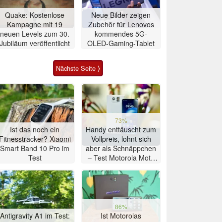
Quake: Kostenlose
Neue Bilder zeigen
Kampagne mit 19
Zubehör für Lenovos
neuen Levels zum 30.
kommendes 5G-
Jubiläum veröffentlicht
OLED-Gaming-Tablet
Nächste Seite ⟩
73%
Ist das noch ein
Handy enttäuscht zum
Fitnesstracker? Xiaomi
Vollpreis, lohnt sich
Smart Band 10 Pro im
aber als Schnäppchen
Test
– Test Motorola Moto
G47 Smartphone
86%
Antigravity A1 im Test:
Ist Motorolas