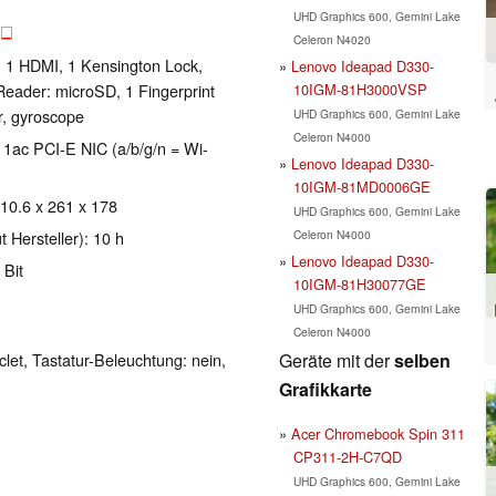
UHD Graphics 600, Gemini Lake
B
Celeron N4020
, 1 HDMI, 1 Kensington Lock,
Lenovo Ideapad D330-
10IGM-81H3000VSP
eader: microSD, 1 Fingerprint
r, gyroscope
UHD Graphics 600, Gemini Lake
Celeron N4000
1ac PCI-E NIC (a/b/g/n = Wi-
Lenovo Ideapad D330-
10IGM-81MD0006GE
 10.6 x 261 x 178
UHD Graphics 600, Gemini Lake
Celeron N4000
 Hersteller): 10 h
Lenovo Ideapad D330-
 Bit
10IGM-81H30077GE
UHD Graphics 600, Gemini Lake
Celeron N4000
Geräte mit der
selben
clet, Tastatur-Beleuchtung: nein,
Grafikkarte
Acer Chromebook Spin 311
CP311-2H-C7QD
UHD Graphics 600, Gemini Lake