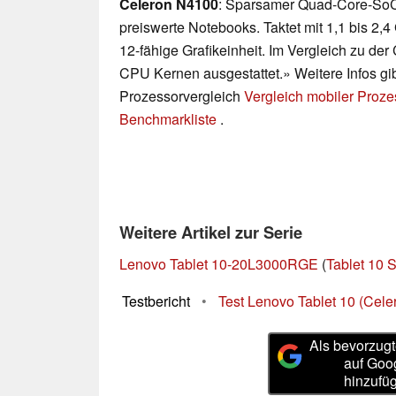
Celeron N4100
: Sparsamer Quad-Core-SoC 
preiswerte Notebooks. Taktet mit 1,1 bis 2,4
12-fähige Grafikeinheit. Im Vergleich zu de
CPU Kernen ausgestattet.» Weitere Infos gi
Prozessorvergleich
Vergleich mobiler Proz
Benchmarkliste
.
Weitere Artikel zur Serie
Lenovo Tablet 10-20L3000RGE
(
Tablet 10 S
Testbericht
•
Test Lenovo Tablet 10 (Cel
Als bevorzugt
auf Goo
hinzufü