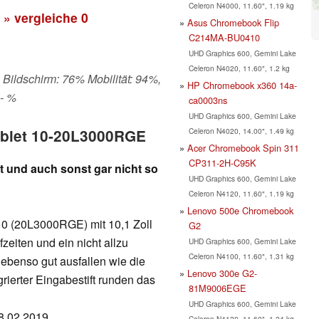
Celeron N4000, 11.60", 1.19 kg
» vergleiche
0
Asus Chromebook Flip
C214MA-BU0410
UHD Graphics 600, Gemini Lake
Celeron N4020, 11.60", 1.2 kg
 Bildschirm: 76% Mobilität: 94%,
HP Chromebook x360 14a-
 - %
ca0003ns
UHD Graphics 600, Gemini Lake
Celeron N4020, 14.00", 1.49 kg
ablet 10-20L3000RGE
Acer Chromebook Spin 311
CP311-2H-C95K
t und auch sonst gar nicht so
UHD Graphics 600, Gemini Lake
Celeron N4120, 11.60", 1.19 kg
Lenovo 500e Chromebook
 10 (20L3000RGE) mit 10,1 Zoll
G2
zeiten und ein nicht allzu
UHD Graphics 600, Gemini Lake
Celeron N4100, 11.60", 1.31 kg
ebenso gut ausfallen wie die
Lenovo 300e G2-
grierter Eingabestift runden das
81M9006EGE
UHD Graphics 600, Gemini Lake
08.02.2019
Celeron N4120, 11.60", 1.24 kg