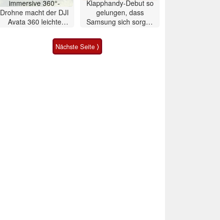
immersive 360°-
Klapphandy-Debut so
Drohne macht der DJI
gelungen, dass
Avata 360 leichte
Samsung sich sorgen
Konkurrenz
muss? – Razr Fold
Smartphone im Test
Nächste Seite ⟩