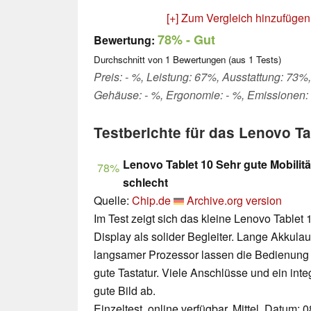
[+] Zum Vergleich hinzufügen
78%
- Gut
Bewertung:
Durchschnitt von
1
Bewertungen (aus
1
Tests)
Preis: - %, Leistung: 67%, Ausstattung: 73%,
Gehäuse: - %, Ergonomie: - %, Emissionen:
Testberichte für das Lenovo T
Lenovo Tablet 10 Sehr gute Mobilitä
78%
schlecht
Quelle:
Chip.de
Archive.org version
Im Test zeigt sich das kleine Lenovo Tablet
Display als solider Begleiter. Lange Akkulauf
langsamer Prozessor lassen die Bedienung 
gute Tastatur. Viele Anschlüsse und ein inte
gute Bild ab.
Einzeltest, online verfügbar, Mittel, Datum: 