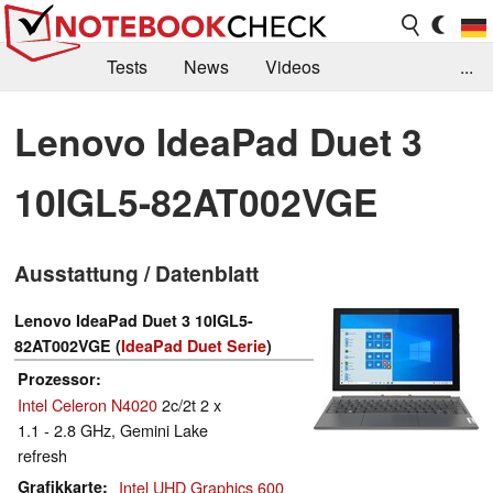
Tests
News
Videos
...
Benchmarks & Tech
Externe Tests
Lenovo IdeaPad Duet 3
Kaufberatung
Deals
Suche
Jobs
10IGL5-82AT002VGE
Forum
Ausstattung / Datenblatt
Lenovo IdeaPad Duet 3 10IGL5-
82AT002VGE (
IdeaPad Duet Serie
)
Prozessor
Intel Celeron N4020
2c/2t 2 x
1.1 - 2.8 GHz, Gemini Lake
refresh
Grafikkarte
Intel UHD Graphics 600