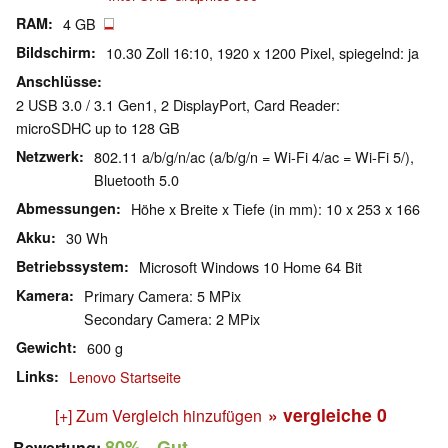
RAM
4 GB
Bildschirm
10.30 Zoll 16:10, 1920 x 1200 Pixel, spiegelnd: ja
Anschlüsse
2 USB 3.0 / 3.1 Gen1, 2 DisplayPort, Card Reader:
microSDHC up to 128 GB
Netzwerk
802.11 a/b/g/n/ac (a/b/g/n = Wi-Fi 4/ac = Wi-Fi 5/),
Bluetooth 5.0
Abmessungen
Höhe x Breite x Tiefe (in mm): 10 x 253 x 166
Akku
30 Wh
Betriebssystem
Microsoft Windows 10 Home 64 Bit
Kamera
Primary Camera: 5 MPix
Secondary Camera: 2 MPix
Gewicht
600 g
Links
Lenovo Startseite
» vergleiche
0
[+] Zum Vergleich hinzufügen
80%
- Gut
Bewertung: