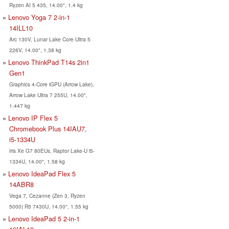
Ryzen AI 5 435, 14.00", 1.4 kg
Lenovo Yoga 7 2-in-1
14ILL10
Arc 130V, Lunar Lake Core Ultra 5
226V, 14.00", 1.38 kg
Lenovo ThinkPad T14s 2in1
Gen1
Graphics 4-Core iGPU (Arrow Lake),
Arrow Lake Ultra 7 255U, 14.00",
1.447 kg
Lenovo IP Flex 5
Chromebook Plus 14IAU7,
i5-1334U
Iris Xe G7 80EUs, Raptor Lake-U i5-
1334U, 14.00", 1.58 kg
Lenovo IdeaPad Flex 5
14ABR8
Vega 7, Cezanne (Zen 3, Ryzen
5000) R5 7430U, 14.00", 1.55 kg
Lenovo IdeaPad 5 2-in-1