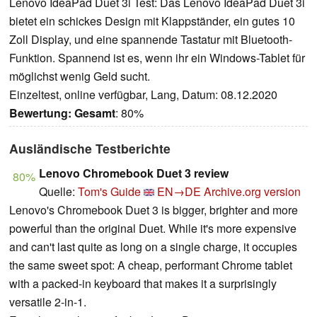
Lenovo IdeaPad Duet 3i Test: Das Lenovo IdeaPad Duet 3i
bietet ein schickes Design mit Klappständer, ein gutes 10
Zoll Display, und eine spannende Tastatur mit Bluetooth-
Funktion. Spannend ist es, wenn ihr ein Windows-Tablet für
möglichst wenig Geld sucht.
Einzeltest, online verfügbar, Lang, Datum: 08.12.2020
Bewertung:
Gesamt
: 80%
Ausländische Testberichte
Lenovo Chromebook Duet 3 review
80%
Quelle:
Tom's Guide
EN→DE
Archive.org version
Lenovo's Chromebook Duet 3 is bigger, brighter and more
powerful than the original Duet. While it's more expensive
and can't last quite as long on a single charge, it occupies
the same sweet spot: A cheap, performant Chrome tablet
with a packed-in keyboard that makes it a surprisingly
versatile 2-in-1.