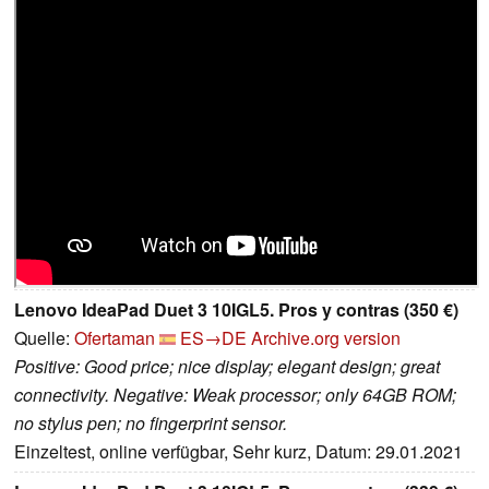
Lenovo IdeaPad Duet 3 10IGL5. Pros y contras (350 €)
Quelle:
Ofertaman
ES→DE
Archive.org version
Positive: Good price; nice display; elegant design; great
connectivity. Negative: Weak processor; only 64GB ROM;
no stylus pen; no fingerprint sensor.
Einzeltest, online verfügbar, Sehr kurz, Datum: 29.01.2021