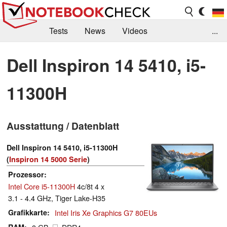
Tests
News
Videos
...
Benchmarks & Tech
Externe Tests
Dell Inspiron 14 5410, i5-
Kaufberatung
Deals
Suche
Jobs
11300H
Forum
Ausstattung / Datenblatt
Dell Inspiron 14 5410, i5-11300H
(
Inspiron 14 5000 Serie
)
Prozessor
Intel Core i5-11300H
4c/8t 4 x
3.1 - 4.4 GHz, Tiger Lake-H35
Grafikkarte
Intel Iris Xe Graphics G7 80EUs