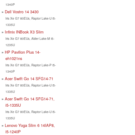
1340P
Dell Vostro 14 3430
Iris Xe G7 80EUs, Raptor Lake-U i5-
1335U
Infinix INBook X3 Slim
Iris Xe G7 80EUs, Alder Lake-M i5-
1235U
HP Pavilion Plus 14-
eh1021ns
Iris Xe G7 80EUs, Raptor Lake-P i5-
1340P
Acer Swift Go 14 SFG14-71
Iris Xe G7 80EUs, Raptor Lake-U i5-
1335U
Acer Swift Go 14 SFG14-71,
i5-1335U
Iris Xe G7 80EUs, Raptor Lake-U i5-
1335U
Lenovo Yoga Slim 6 14IAP8,
i5-1240P