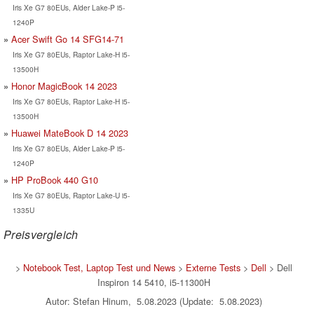
Iris Xe G7 80EUs, Alder Lake-P i5-
1240P
Acer Swift Go 14 SFG14-71
Iris Xe G7 80EUs, Raptor Lake-H i5-
13500H
Honor MagicBook 14 2023
Iris Xe G7 80EUs, Raptor Lake-H i5-
13500H
Huawei MateBook D 14 2023
Iris Xe G7 80EUs, Alder Lake-P i5-
1240P
HP ProBook 440 G10
Iris Xe G7 80EUs, Raptor Lake-U i5-
1335U
Preisvergleich
>
Notebook Test, Laptop Test und News
>
Externe Tests
>
Dell
> Dell
Inspiron 14 5410, i5-11300H
Autor: Stefan Hinum, 5.08.2023 (Update: 5.08.2023)