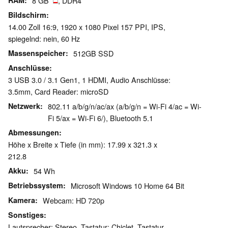
RAM
8 GB
, DDR4
Bildschirm
14.00 Zoll 16:9, 1920 x 1080 Pixel 157 PPI, IPS,
spiegelnd: nein, 60 Hz
Massenspeicher
512GB SSD
Anschlüsse
3 USB 3.0 / 3.1 Gen1, 1 HDMI, Audio Anschlüsse:
3.5mm, Card Reader: microSD
Netzwerk
802.11 a/b/g/n/ac/ax (a/b/g/n = Wi-Fi 4/ac = Wi-
Fi 5/ax = Wi-Fi 6/), Bluetooth 5.1
Abmessungen
Höhe x Breite x Tiefe (in mm): 17.99 x 321.3 x
212.8
Akku
54 Wh
Betriebssystem
Microsoft Windows 10 Home 64 Bit
Kamera
Webcam: HD 720p
Sonstiges
Lautsprecher: Stereo, Tastatur: Chiclet, Tastatur-