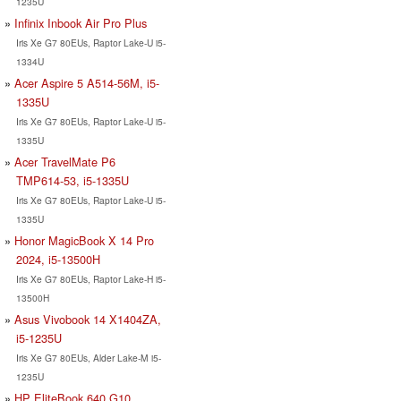
1235U
Infinix Inbook Air Pro Plus
Iris Xe G7 80EUs, Raptor Lake-U i5-
1334U
Acer Aspire 5 A514-56M, i5-
1335U
Iris Xe G7 80EUs, Raptor Lake-U i5-
1335U
Acer TravelMate P6
TMP614-53, i5-1335U
Iris Xe G7 80EUs, Raptor Lake-U i5-
1335U
Honor MagicBook X 14 Pro
2024, i5-13500H
Iris Xe G7 80EUs, Raptor Lake-H i5-
13500H
Asus Vivobook 14 X1404ZA,
i5-1235U
Iris Xe G7 80EUs, Alder Lake-M i5-
1235U
HP EliteBook 640 G10