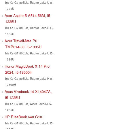
Iris Xe G7 80EUs, Raptor Lake-U i5-
1334U
Acer Aspire 5 A514-56M, i5-
1335U
Iris Xe G7 80EUs, Raptor Lake-U i5-
1335U
Acer TravelMate P6
TMP614-53, i5-1335U
Iris Xe G7 80EUs, Raptor Lake-U i5-
1335U
Honor MagicBook X 14 Pro
2024, i5-13500H
Iris Xe G7 80EUs, Raptor Lake-H i5-
13500H
Asus Vivobook 14 X1404ZA,
i5-1235U
Iris Xe G7 80EUs, Alder Lake-M i5-
1235U
HP EliteBook 640 G10
Iris Xe G7 80EUs, Raptor Lake-U i5-