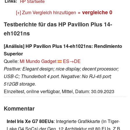
Links
HP Startseite
» vergleiche
0
[+] Zum Vergleich hinzufügen
Testberichte für das HP Pavilion Plus 14-
eh1021ns
[Análisis] HP Pavilion Plus 14-eh1021ns: Rendimiento
Superior
Quelle:
Mi Mundo Gadget
ES→DE
Positive: Elegant design; nice display; decent processor;
USB-C; Thunderbolt 4 port. Negative: No RJ-45 port;
512GB storage.
Einzeltest, online verfügbar, Mittel, Datum: 30.09.2023
Kommentar
Intel Iris Xe G7 80EUs
: Integrierte Grafikkarte (in Tiger-
Lake G4 SoCs) der Gen. 12 Architektur mit 80 EUs. Z.B.