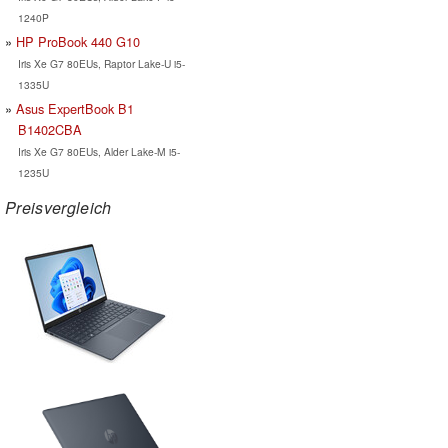
1240P
HP ProBook 440 G10
Iris Xe G7 80EUs, Raptor Lake-U i5-
1335U
Asus ExpertBook B1
B1402CBA
Iris Xe G7 80EUs, Alder Lake-M i5-
1235U
Preisvergleich