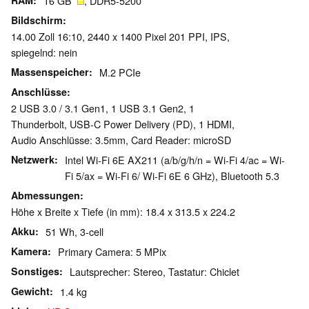
RAM
16 GB
, DDR5-5200
Bildschirm
14.00 Zoll 16:10, 2440 x 1400 Pixel 201 PPI, IPS,
spiegelnd: nein
Massenspeicher
M.2 PCIe
Anschlüsse
2 USB 3.0 / 3.1 Gen1, 1 USB 3.1 Gen2, 1
Thunderbolt, USB-C Power Delivery (PD), 1 HDMI,
Audio Anschlüsse: 3.5mm, Card Reader: microSD
Netzwerk
Intel Wi-Fi 6E AX211 (a/b/g/h/n = Wi-Fi 4/ac = Wi-
Fi 5/ax = Wi-Fi 6/ Wi-Fi 6E 6 GHz), Bluetooth 5.3
Abmessungen
Höhe x Breite x Tiefe (in mm): 18.4 x 313.5 x 224.2
Akku
51 Wh, 3-cell
Kamera
Primary Camera: 5 MPix
Sonstiges
Lautsprecher: Stereo, Tastatur: Chiclet
Gewicht
1.4 kg