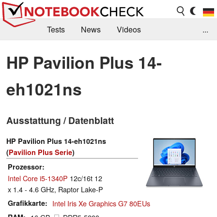
Tests
News
Videos
...
Benchmarks & Tech
Externe Tests
HP Pavilion Plus 14-
Kaufberatung
Deals
Suche
Jobs
eh1021ns
Forum
Ausstattung / Datenblatt
HP Pavilion Plus 14-eh1021ns
(
Pavilion Plus Serie
)
Prozessor
Intel Core i5-1340P
12c/16t 12
x 1.4 - 4.6 GHz, Raptor Lake-P
Grafikkarte
Intel Iris Xe Graphics G7 80EUs