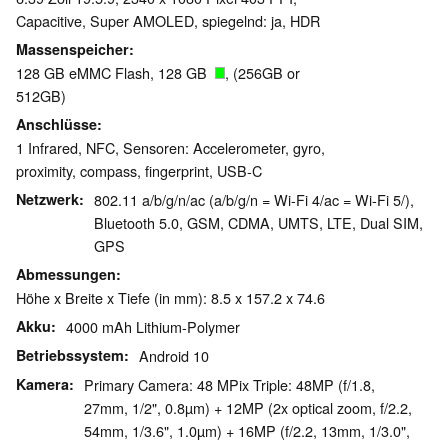
Capacitive, Super AMOLED, spiegelnd: ja, HDR
Massenspeicher
128 GB eMMC Flash, 128 GB
, (256GB or
512GB)
Anschlüsse
1 Infrared, NFC, Sensoren: Accelerometer, gyro,
proximity, compass, fingerprint, USB-C
Netzwerk
802.11 a/b/g/n/ac (a/b/g/n = Wi-Fi 4/ac = Wi-Fi 5/),
Bluetooth 5.0, GSM, CDMA, UMTS, LTE, Dual SIM,
GPS
Abmessungen
Höhe x Breite x Tiefe (in mm): 8.5 x 157.2 x 74.6
Akku
4000 mAh Lithium-Polymer
Betriebssystem
Android 10
Kamera
Primary Camera: 48 MPix Triple: 48MP (f/1.8,
27mm, 1/2", 0.8µm) + 12MP (2x optical zoom, f/2.2,
54mm, 1/3.6", 1.0µm) + 16MP (f/2.2, 13mm, 1/3.0",