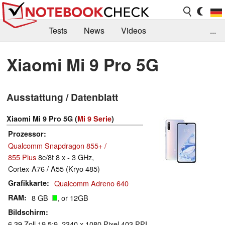
Tests
News
Videos
...
Benchmarks & Tech
Externe Tests
Xiaomi Mi 9 Pro 5G
Kaufberatung
Deals
Suche
Jobs
Ausstattung / Datenblatt
Forum
Xiaomi Mi 9 Pro 5G (
Mi 9 Serie
)
Prozessor
Qualcomm Snapdragon 855+ /
855 Plus
8c/8t 8 x - 3 GHz,
Cortex-A76 / A55 (Kryo 485)
Grafikkarte
Qualcomm Adreno 640
RAM
8 GB
, or 12GB
Bildschirm
6.39 Zoll 19.5:9, 2340 x 1080 Pixel 403 PPI,