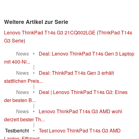
Weitere Artikel zur Serie
Lenovo ThinkPad T14s G3 21CQ002LGE
(
ThinkPad T14s
G3 Serie
)
News
•
Deal: Lenovo ThinkPad T14s Gen 3 Laptop
mit 400-Ni...
|
News
•
Deal: ThinkPad T14s Gen 3 erhält
stattlichen Preis...
|
News
•
Deal | Lenovo ThinkPad T14s G3: Eines
der besten B...
|
News
•
Lenovo ThinkPad T14s G3 AMD wohl
derzeit bester Th...
|
Testbericht
•
Test Lenovo ThinkPad T14s G3 AMD
Laptop: Effizient...