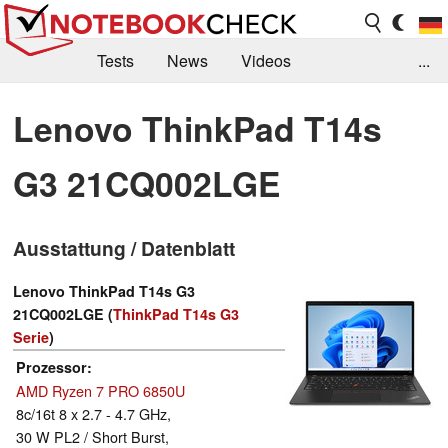
Tests
News
Videos
...
Benchmarks & Tech
Externe Tests
Lenovo ThinkPad T14s
Kaufberatung
Deals
Suche
Jobs
G3 21CQ002LGE
Forum
Ausstattung / Datenblatt
Lenovo ThinkPad T14s G3
21CQ002LGE (
ThinkPad T14s G3
Serie
)
Prozessor
AMD Ryzen 7 PRO 6850U
8c/16t 8 x 2.7 - 4.7 GHz,
30 W PL2 / Short Burst,