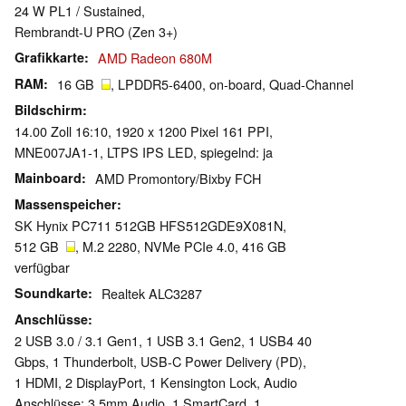
24 W PL1 / Sustained,
Rembrandt-U PRO (Zen 3+)
Grafikkarte
AMD Radeon 680M
RAM
16 GB
, LPDDR5-6400, on-board, Quad-Channel
Bildschirm
14.00 Zoll 16:10, 1920 x 1200 Pixel 161 PPI,
MNE007JA1-1, LTPS IPS LED, spiegelnd: ja
Mainboard
AMD Promontory/Bixby FCH
Massenspeicher
SK Hynix PC711 512GB HFS512GDE9X081N,
512 GB
, M.2 2280, NVMe PCIe 4.0, 416 GB
verfügbar
Soundkarte
Realtek ALC3287
Anschlüsse
2 USB 3.0 / 3.1 Gen1, 1 USB 3.1 Gen2, 1 USB4 40
Gbps, 1 Thunderbolt, USB-C Power Delivery (PD),
1 HDMI, 2 DisplayPort, 1 Kensington Lock, Audio
Anschlüsse: 3.5mm Audio, 1 SmartCard, 1