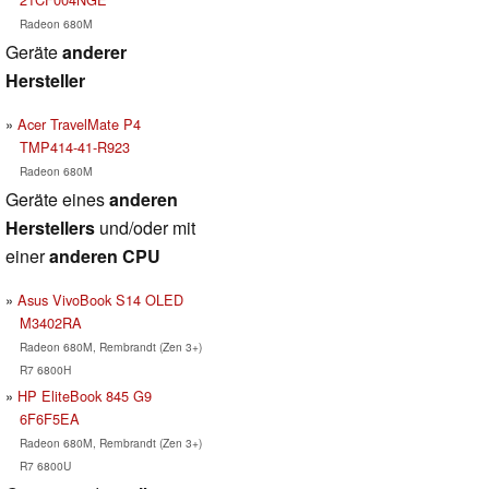
Radeon 680M
Geräte
anderer
Hersteller
Acer TravelMate P4
TMP414-41-R923
Radeon 680M
Geräte eines
anderen
Herstellers
und/oder mit
einer
anderen CPU
Asus VivoBook S14 OLED
M3402RA
Radeon 680M, Rembrandt (Zen 3+)
R7 6800H
HP EliteBook 845 G9
6F6F5EA
Radeon 680M, Rembrandt (Zen 3+)
R7 6800U