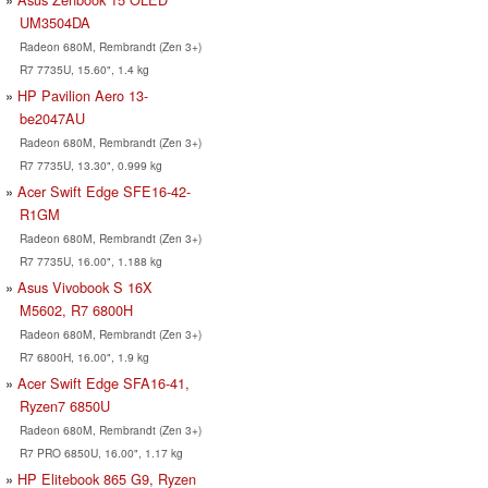
UM3504DA
Radeon 680M, Rembrandt (Zen 3+)
R7 7735U, 15.60", 1.4 kg
HP Pavilion Aero 13-
be2047AU
Radeon 680M, Rembrandt (Zen 3+)
R7 7735U, 13.30", 0.999 kg
Acer Swift Edge SFE16-42-
R1GM
Radeon 680M, Rembrandt (Zen 3+)
R7 7735U, 16.00", 1.188 kg
Asus Vivobook S 16X
M5602, R7 6800H
Radeon 680M, Rembrandt (Zen 3+)
R7 6800H, 16.00", 1.9 kg
Acer Swift Edge SFA16-41,
Ryzen7 6850U
Radeon 680M, Rembrandt (Zen 3+)
R7 PRO 6850U, 16.00", 1.17 kg
HP Elitebook 865 G9, Ryzen