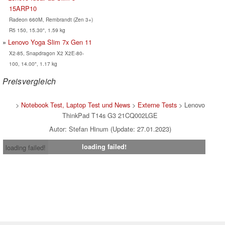
15ARP10
Radeon 660M, Rembrandt (Zen 3+)
R5 150, 15.30", 1.59 kg
Lenovo Yoga Slim 7x Gen 11
X2-85, Snapdragon X2 X2E-80-
100, 14.00", 1.17 kg
Preisvergleich
>
Notebook Test, Laptop Test und News
>
Externe Tests
> Lenovo
ThinkPad T14s G3 21CQ002LGE
Autor: Stefan Hinum (Update: 27.01.2023)
loading failed!
loading failed!