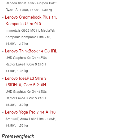
Radeon 860M, Strix / Gorgon Point
Ryzen AI 7 350, 14.00", 1.39 kg
Lenovo Chromebook Plus 14,
Kompanio Ultra 910
Immortalis-G925 MC11, MediaTek
Kompanio Kompanio Ultra 910,
14.00", 1.17 kg
Lenovo ThinkBook 14 G8 IRL
UHD Graphics Xe G4 48EUs,
Raptor Lake-H Core 5 210H,
14.00", 1.36 kg
Lenovo IdeaPad Slim 3
15IRH10, Core 5 210H
UHD Graphics Xe G4 48EUs,
Raptor Lake-H Core 5 210H,
15.30", 1.59 kg
Lenovo Yoga Pro 7 14IAH10
Arc 140T, Arrow Lake Ultra 9 285H,
14.50", 1.55 kg
Preisvergleich