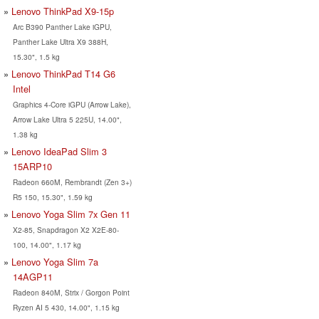
Lenovo ThinkPad X9-15p
Arc B390 Panther Lake iGPU,
Panther Lake Ultra X9 388H,
15.30", 1.5 kg
Lenovo ThinkPad T14 G6
Intel
Graphics 4-Core iGPU (Arrow Lake),
Arrow Lake Ultra 5 225U, 14.00",
1.38 kg
Lenovo IdeaPad Slim 3
15ARP10
Radeon 660M, Rembrandt (Zen 3+)
R5 150, 15.30", 1.59 kg
Lenovo Yoga Slim 7x Gen 11
X2-85, Snapdragon X2 X2E-80-
100, 14.00", 1.17 kg
Lenovo Yoga Slim 7a
14AGP11
Radeon 840M, Strix / Gorgon Point
Ryzen AI 5 430, 14.00", 1.15 kg