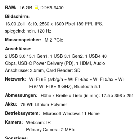
RAM
16 GB
, DDR5-6400
Bildschirm
16.00 Zoll 16:10, 2560 x 1600 Pixel 189 PPI, IPS,
spiegelnd: nein, 120 Hz
Massenspeicher
M.2 PCIe
Anschlüsse
2 USB 3.0 / 3.1 Gen1, 1 USB 3.1 Gen2, 1 USB4 40
Gbps, USB-C Power Delivery (PD), 1 HDMI, Audio
Anschlüsse: 3.5mm, Card Reader: SD
Netzwerk
Wi-Fi 6E (a/b/g/n = Wi-Fi 4/ac = Wi-Fi 5/ax = Wi-
Fi 6/ Wi-Fi 6E 6 GHz), Bluetooth 5.1
Abmessungen
Höhe x Breite x Tiefe (in mm): 17.5 x 356 x 251
Akku
75 Wh Lithium-Polymer
Betriebssystem
Microsoft Windows 11 Home
Kamera
Webcam: IR
Primary Camera: 2 MPix
Sonstiges