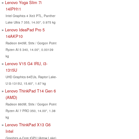
Lenovo Yoga Slim 7i
14IPH11
Intel Graphics 4 Xe3 PTL, Panther
Lake Ultra 7 355, 14.00", 0.975 kg
Lenovo IdeaPad Pro 5
14AKP10
Radeon 840M, Strix / Gorgon Point
Ryzen AI 5 340, 14.00", 0.00139
kg
Lenovo V15 G4 IRU, i3-
1315U
UHD Graphics 64EUs, Raptor Lake-
U i3-1315U, 15.60", 1.67 kg
Lenovo ThinkPad T14 Gen 6
(AMD)
Radeon 860M, Strix / Gorgon Point
Ryzen AI 7 PRO 350, 14.00", 1.38
kg
Lenovo ThinkPad X13 G6
Intel
Graphics 4-Core iGPU (Arrow Lake),