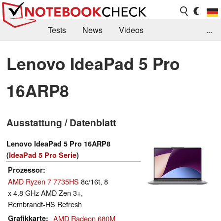
Tests
News
Videos
...
Benchmarks & Tech
Externe Tests
Lenovo IdeaPad 5 Pro
Kaufberatung
Deals
Suche
Jobs
16ARP8
Forum
Ausstattung / Datenblatt
Lenovo IdeaPad 5 Pro 16ARP8
(
IdeaPad 5 Pro Serie
)
Prozessor
AMD Ryzen 7 7735HS
8c/16t, 8
x 4.8 GHz AMD Zen 3+,
Rembrandt-HS Refresh
Grafikkarte
AMD Radeon 680M