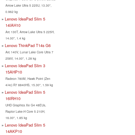
Arrow Lake Ultra 5 225U, 13.30",
0.962 kg
Lenovo IdeaPad Slim 5
14IAH10
Arc 130T, Arrow Lake Ultra 5 225H,
14.00", 1.4 kg
Lenovo ThinkPad T14s G6
Arc 140V, Lunar Lake Core Ultra 7
258V, 14.00", 1.28 kg
Lenovo IdeaPad Slim 3
15AHP10
Radeon 780M, Hawk Point (Zen
4/4c) R7 8840HS, 15.30", 1.59 kg
Lenovo IdeaPad Slim 5
16IRH10
UHD Graphics Xe G4 48EUs,
Raptor Lake-H Core 5 210H,
16.00", 1.85 kg
Lenovo IdeaPad Slim 5
14AKP10