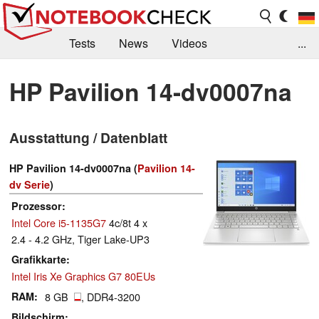
Tests
News
Videos
...
Benchmarks & Tech
Externe Tests
HP Pavilion 14-dv0007na
Kaufberatung
Deals
Suche
Jobs
Ausstattung / Datenblatt
Forum
HP Pavilion 14-dv0007na (
Pavilion 14-
dv Serie
)
Prozessor
Intel Core i5-1135G7
4c/8t 4 x
2.4 - 4.2 GHz, Tiger Lake-UP3
Grafikkarte
Intel Iris Xe Graphics G7 80EUs
RAM
8 GB
, DDR4-3200
Bildschirm