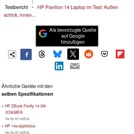
|
Testbericht
•
HP Pavilion 14 Laptop im Test: Außen
schick, innen...
Als bevorzugte Quelle
auf Google
hinzufügen
Ähnliche Geräte mit den
selben Spezifikationen
HP ZBook Firefly 14 G8-
2C9Q8EA
Iris Xe G7 80EUs
HP 14s-dq2003ns
Iris Xe G7 80EUs