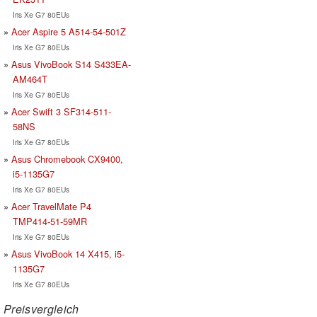
Iris Xe G7 80EUs
Acer Aspire 5 A514-54-501Z
Iris Xe G7 80EUs
Asus VivoBook S14 S433EA-
AM464T
Iris Xe G7 80EUs
Acer Swift 3 SF314-511-
58NS
Iris Xe G7 80EUs
Asus Chromebook CX9400,
i5-1135G7
Iris Xe G7 80EUs
Acer TravelMate P4
TMP414-51-59MR
Iris Xe G7 80EUs
Asus VivoBook 14 X415, i5-
1135G7
Iris Xe G7 80EUs
Preisvergleich