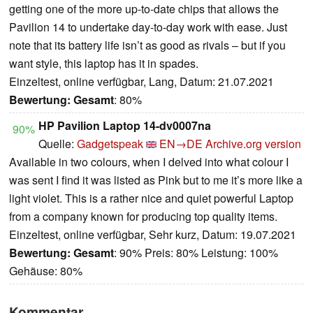
getting one of the more up-to-date chips that allows the
Pavilion 14 to undertake day-to-day work with ease. Just
note that its battery life isn’t as good as rivals – but if you
want style, this laptop has it in spades.
Einzeltest, online verfügbar, Lang, Datum: 21.07.2021
Bewertung:
Gesamt
: 80%
HP Pavilion Laptop 14-dv0007na
90%
Quelle:
Gadgetspeak
EN→DE
Archive.org version
Available in two colours, when I delved into what colour I
was sent I find it was listed as Pink but to me it’s more like a
light violet. This is a rather nice and quiet powerful Laptop
from a company known for producing top quality items.
Einzeltest, online verfügbar, Sehr kurz, Datum: 19.07.2021
Bewertung:
Gesamt
: 90% Preis: 80% Leistung: 100%
Gehäuse: 80%
Kommentar