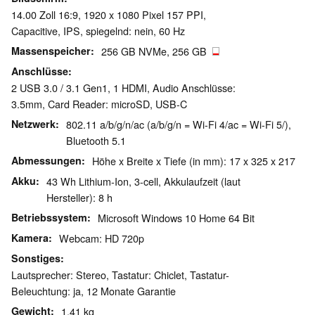
14.00 Zoll 16:9, 1920 x 1080 Pixel 157 PPI,
Capacitive, IPS, spiegelnd: nein, 60 Hz
Massenspeicher
256 GB NVMe, 256 GB
Anschlüsse
2 USB 3.0 / 3.1 Gen1, 1 HDMI, Audio Anschlüsse:
3.5mm, Card Reader: microSD, USB-C
Netzwerk
802.11 a/b/g/n/ac (a/b/g/n = Wi-Fi 4/ac = Wi-Fi 5/),
Bluetooth 5.1
Abmessungen
Höhe x Breite x Tiefe (in mm): 17 x 325 x 217
Akku
43 Wh Lithium-Ion, 3-cell, Akkulaufzeit (laut
Hersteller): 8 h
Betriebssystem
Microsoft Windows 10 Home 64 Bit
Kamera
Webcam: HD 720p
Sonstiges
Lautsprecher: Stereo, Tastatur: Chiclet, Tastatur-
Beleuchtung: ja, 12 Monate Garantie
Gewicht
1.41 kg