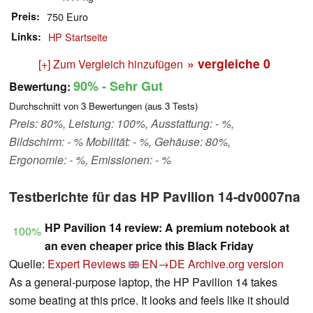
Preis
750 Euro
Links
HP Startseite
» vergleiche
0
[+] Zum Vergleich hinzufügen
90%
- Sehr Gut
Bewertung:
Durchschnitt von
3
Bewertungen (aus
3
Tests)
Preis: 80%, Leistung: 100%, Ausstattung: - %,
Bildschirm: - % Mobilität: - %, Gehäuse: 80%,
Ergonomie: - %, Emissionen: - %
Testberichte für das HP Pavilion 14-dv0007na
HP Pavilion 14 review: A premium notebook at
100%
an even cheaper price this Black Friday
Quelle:
Expert Reviews
EN→DE
Archive.org version
As a general-purpose laptop, the HP Pavilion 14 takes
some beating at this price. It looks and feels like it should