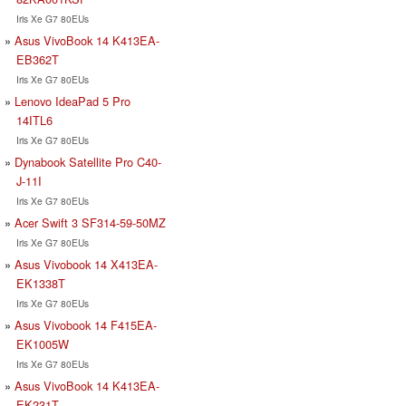
Iris Xe G7 80EUs
Asus VivoBook 14 K413EA-
EB362T
Iris Xe G7 80EUs
Lenovo IdeaPad 5 Pro
14ITL6
Iris Xe G7 80EUs
Dynabook Satellite Pro C40-
J-11I
Iris Xe G7 80EUs
Acer Swift 3 SF314-59-50MZ
Iris Xe G7 80EUs
Asus Vivobook 14 X413EA-
EK1338T
Iris Xe G7 80EUs
Asus Vivobook 14 F415EA-
EK1005W
Iris Xe G7 80EUs
Asus VivoBook 14 K413EA-
EK231T