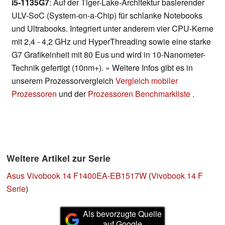
i5-1135G7
: Auf der Tiger-Lake-Architektur basierender
ULV-SoC (System-on-a-Chip) für schlanke Notebooks
und Ultrabooks. Integriert unter anderem vier CPU-Kerne
mit 2,4 - 4,2 GHz und HyperThreading sowie eine starke
G7 Grafikeinheit mit 80 Eus und wird in 10-Nanometer-
Technik gefertigt (10nm+). » Weitere Infos gibt es in
unserem Prozessorvergleich
Vergleich mobiler
Prozessoren
und der
Prozessoren Benchmarkliste
.
Weitere Artikel zur Serie
Asus Vivobook 14 F1400EA-EB1517W
(
Vivobook 14 F
Serie
)
Als bevorzugte Quelle
auf Google