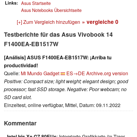
Links
Asus Startseite
Asus Notebooks Übersichtseite
» vergleiche
0
[+] Zum Vergleich hinzufügen
Testberichte für das Asus Vivobook 14
F1400EA-EB1517W
[Análisis] ASUS F1400EA-EB1517W: ¡Arriba tu
productividad!
Quelle:
Mi Mundo Gadget
ES→DE
Archive.org version
Positive: Compact size; light weight; elegant design; good
processor; fast SSD storage. Negative: Poor webcam; no
SD card slot.
Einzeltest, online verfügbar, Mittel, Datum: 09.11.2022
Kommentar
Intel Iris Xe G7 80EUs
: Integrierte Grafikkarte (in Tiger-