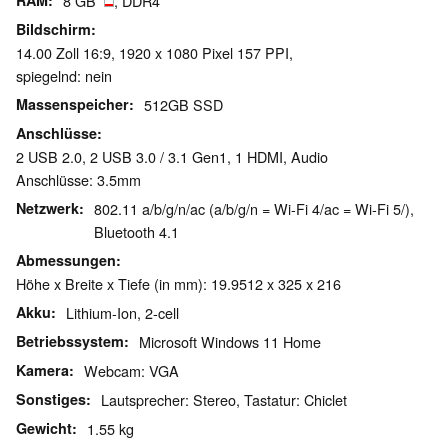
RAM
8 GB
, DDR4
Bildschirm
14.00 Zoll 16:9, 1920 x 1080 Pixel 157 PPI,
spiegelnd: nein
Massenspeicher
512GB SSD
Anschlüsse
2 USB 2.0, 2 USB 3.0 / 3.1 Gen1, 1 HDMI, Audio
Anschlüsse: 3.5mm
Netzwerk
802.11 a/b/g/n/ac (a/b/g/n = Wi-Fi 4/ac = Wi-Fi 5/),
Bluetooth 4.1
Abmessungen
Höhe x Breite x Tiefe (in mm): 19.9512 x 325 x 216
Akku
Lithium-Ion, 2-cell
Betriebssystem
Microsoft Windows 11 Home
Kamera
Webcam: VGA
Sonstiges
Lautsprecher: Stereo, Tastatur: Chiclet
Gewicht
1.55 kg