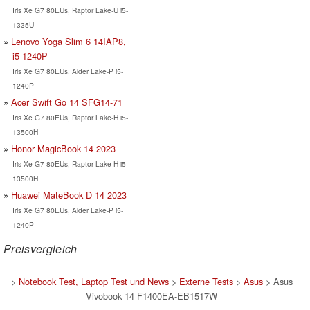
Iris Xe G7 80EUs, Raptor Lake-U i5-
1335U
Lenovo Yoga Slim 6 14IAP8,
i5-1240P
Iris Xe G7 80EUs, Alder Lake-P i5-
1240P
Acer Swift Go 14 SFG14-71
Iris Xe G7 80EUs, Raptor Lake-H i5-
13500H
Honor MagicBook 14 2023
Iris Xe G7 80EUs, Raptor Lake-H i5-
13500H
Huawei MateBook D 14 2023
Iris Xe G7 80EUs, Alder Lake-P i5-
1240P
Preisvergleich
>
Notebook Test, Laptop Test und News
>
Externe Tests
>
Asus
> Asus
Vivobook 14 F1400EA-EB1517W