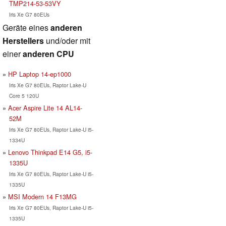
TMP214-53-53VY
Iris Xe G7 80EUs
Geräte eines
anderen
Herstellers
und/oder mit
einer
anderen CPU
HP Laptop 14-ep1000
Iris Xe G7 80EUs, Raptor Lake-U
Core 5 120U
Acer Aspire Lite 14 AL14-
52M
Iris Xe G7 80EUs, Raptor Lake-U i5-
1334U
Lenovo Thinkpad E14 G5, i5-
1335U
Iris Xe G7 80EUs, Raptor Lake-U i5-
1335U
MSI Modern 14 F13MG
Iris Xe G7 80EUs, Raptor Lake-U i5-
1335U