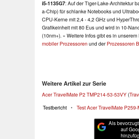
i5-1135G7
: Auf der Tiger-Lake-Architektur
a-Chip) für schlanke Notebooks und Ultraboo
CPU-Kerne mit 2,4 - 4,2 GHz und HyperThre
Grafikeinheit mit 80 Eus und wird in 10-Nano
(10nm+). » Weitere Infos gibt es in unsere
mobiler Prozessoren
und der
Prozessoren B
Weitere Artikel zur Serie
Acer TravelMate P2 TMP214-53-53VY
(
Trav
Testbericht
•
Test Acer TravelMate P259
Als bevorzugt
auf Goo
hinzufü