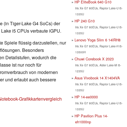
HP EliteBook 640 G10
Iris Xe G7 80EUs, Raptor Lake-U i5-
1335U
HP 240 G10
rte (in Tiger-Lake G4 SoCs) der
Iris Xe G7 80EUs, Raptor Lake-U i5-
er Lake i5 CPUs verbaute iGPU.
1335U
Lenovo Yoga Slim 6 14IRH8
 Spiele flüssig darzustellen, nur
Iris Xe G7 80EUs, Raptor Lake-H i5-
Auflösungen. Besonders
13500H
en Detailstufen, wodurch die
Chuwi Corebook X 2023
lasse ist nur noch für
Iris Xe G7 80EUs, Alder Lake-M i5-
1235U
Stromverbrauch von modernen
Asus Vivobook 14 X1404VA
nger und erlaubt auch bessere
Iris Xe G7 80EUs, Raptor Lake-U i5-
1335U
HP 14-ee0000
Notebook-Grafikkartenvergleich
Iris Xe G7 80EUs, Raptor Lake-U i5-
1335U
HP Pavilion Plus 14-
eh1000np