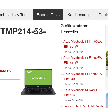
nchmarks & Tech
Externe Tests
Kaufberatung
Deal
Geräte
anderer
 TMP214-53-
Hersteller
Asus Vivobook 14 F1400EA-
EB1837W
Iris Xe G7 80EUs
Asus Vivobook 14 F1400EA-
EB1517W
Iris Xe G7 80EUs
Mate P2
Asus Vivobook 14 F1400EA-
EB1648
Iris Xe G7 80EUs
Asus Vivobook 14 K413EA-
EB1156T
Iris Xe G7 80EUs
Lenovo ThinkPad E14 Gen2-