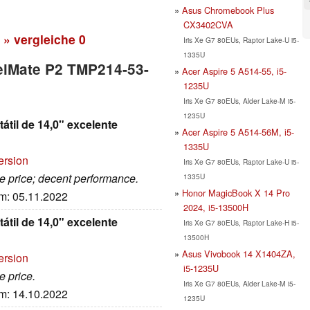
Asus Chromebook Plus
CX3402CVA
» vergleiche
0
Iris Xe G7 80EUs, Raptor Lake-U i5-
1335U
velMate P2 TMP214-53-
Acer Aspire 5 A514-55, i5-
1235U
Iris Xe G7 80EUs, Alder Lake-M i5-
1235U
til de 14,0" excelente
Acer Aspire 5 A514-56M, i5-
1335U
ersion
Iris Xe G7 80EUs, Raptor Lake-U i5-
ive price; decent performance.
1335U
Honor MagicBook X 14 Pro
um: 05.11.2022
2024, i5-13500H
til de 14,0" excelente
Iris Xe G7 80EUs, Raptor Lake-H i5-
13500H
Asus Vivobook 14 X1404ZA,
ersion
i5-1235U
e price.
Iris Xe G7 80EUs, Alder Lake-M i5-
um: 14.10.2022
1235U