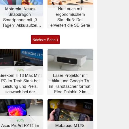
Motorola: Neues
Nun auch mit
Snapdragon-
ergonomischem
Smartphone mit „3
Standfuß: Dell
Tagen“ Akkulaufzeit
erweitert die SE-Serie
vorgestellt
Nächste Seite ⟩
79%
Geekom IT13 Max Mini
Laser-Projektor mit
PC im Test: Stark bei
Akku und Google TV
Leistung und Preis,
im Handtaschenformat:
schwach bei der
Etoe Dolphin 2 im
Kühlung
Praxis-Test
90%
Asus ProArt PZ14 im
Mobapad M12S: