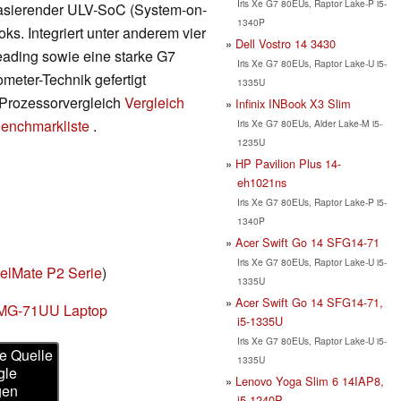
Iris Xe G7 80EUs, Raptor Lake-P i5-
 basierender ULV-SoC (System-on-
1340P
ks. Integriert unter anderem vier
Dell Vostro 14 3430
ading sowie eine starke G7
Iris Xe G7 80EUs, Raptor Lake-U i5-
meter-Technik gefertigt
1335U
m Prozessorvergleich
Vergleich
Infinix INBook X3 Slim
enchmarkliste
.
Iris Xe G7 80EUs, Alder Lake-M i5-
1235U
HP Pavilion Plus 14-
eh1021ns
Iris Xe G7 80EUs, Raptor Lake-P i5-
1340P
Acer Swift Go 14 SFG14-71
Iris Xe G7 80EUs, Raptor Lake-U i5-
elMate P2 Serie
)
1335U
Acer Swift Go 14 SFG14-71,
-MG-71UU Laptop
i5-1335U
Iris Xe G7 80EUs, Raptor Lake-U i5-
e Quelle
1335U
gle
Lenovo Yoga Slim 6 14IAP8,
gen
i5-1240P