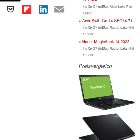
Iris Xe G7 80EUs, Alder Lake-P i5-
1240P
Acer Swift Go 14 SFG14-71
Iris Xe G7 80EUs, Raptor Lake-H i5-
13500H
Honor MagicBook 14 2023
Iris Xe G7 80EUs, Raptor Lake-H i5-
13500H
Preisvergleich