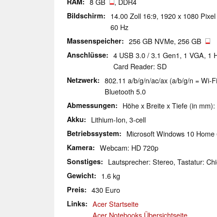
RAM
8 GB
, DDR4
Bildschirm
14.00 Zoll 16:9, 1920 x 1080 Pixel
60 Hz
Massenspeicher
256 GB NVMe, 256 GB
Anschlüsse
4 USB 3.0 / 3.1 Gen1, 1 VGA, 1 
Card Reader: SD
Netzwerk
802.11 a/b/g/n/ac/ax (a/b/g/n = Wi-Fi
Bluetooth 5.0
Abmessungen
Höhe x Breite x Tiefe (in mm):
Akku
Lithium-Ion, 3-cell
Betriebssystem
Microsoft Windows 10 Home 
Kamera
Webcam: HD 720p
Sonstiges
Lautsprecher: Stereo, Tastatur: Chi
Gewicht
1.6 kg
Preis
430 Euro
Links
Acer Startseite
Acer Notebooks Übersichtseite