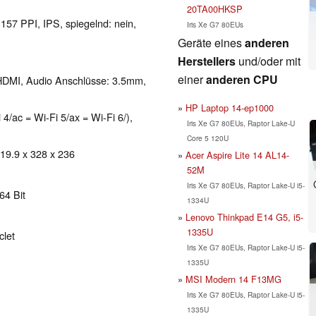
20TA00HKSP
 157 PPI, IPS, spiegelnd: nein,
Iris Xe G7 80EUs
Geräte eines
anderen
Herstellers
und/oder mit
einer
anderen CPU
HDMI, Audio Anschlüsse: 3.5mm,
HP Laptop 14-ep1000
 4/ac = Wi-Fi 5/ax = Wi-Fi 6/),
Iris Xe G7 80EUs, Raptor Lake-U
Core 5 120U
 19.9 x 328 x 236
Acer Aspire Lite 14 AL14-
52M
Iris Xe G7 80EUs, Raptor Lake-U i5-
64 Bit
1334U
Lenovo Thinkpad E14 G5, i5-
1335U
clet
Iris Xe G7 80EUs, Raptor Lake-U i5-
1335U
MSI Modern 14 F13MG
Iris Xe G7 80EUs, Raptor Lake-U i5-
1335U