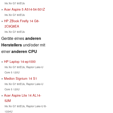
Iris Xe G7 80EUs
Acer Aspire 5 A514-54-501Z
Iris Xe G7 80EUs
HP ZBook Firefly 14 G8-
2C9Q8EA
Iris Xe G7 80EUs
Geräte eines
anderen
Herstellers
und/oder mit
einer
anderen CPU
HP Laptop 14-ep1000
Iris Xe G7 80EUs, Raptor Lake-U
Core 5 120U
Medion Signium 14 S1
Iris Xe G7 80EUs, Raptor Lake-U
Core 5 120U
Acer Aspire Lite 14 AL14-
52M
Iris Xe G7 80EUs, Raptor Lake-U i5-
1334U