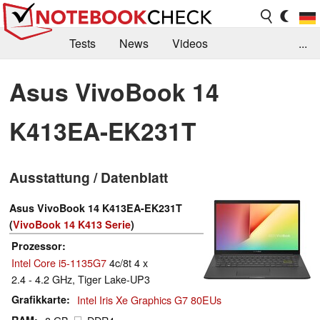
Tests
News
Videos
...
Benchmarks & Tech
Externe Tests
Asus VivoBook 14
Kaufberatung
Deals
Suche
Jobs
K413EA-EK231T
Forum
Ausstattung / Datenblatt
Asus VivoBook 14 K413EA-EK231T
(
VivoBook 14 K413 Serie
)
Prozessor
Intel Core i5-1135G7
4c/8t 4 x
2.4 - 4.2 GHz, Tiger Lake-UP3
Grafikkarte
Intel Iris Xe Graphics G7 80EUs