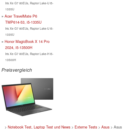
Iris Xe G7 80EUs, Raptor Lake-U i5-
1335U
Acer TravelMate P6
TMP614-53, i5-1335U
Iris Xe G7 80EUs, Raptor Lake-U i5-
1335U
Honor MagicBook X 14 Pro
2024, i5-13500H
Iris Xe G7 80EUs, Raptor Lake-H i5-
13500H
Preisvergleich
>
Notebook Test, Laptop Test und News
>
Externe Tests
>
Asus
> Asus