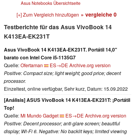
Asus Notebooks Übersichtseite
» vergleiche
0
[+] Zum Vergleich hinzufügen
Testberichte für das Asus VivoBook 14
K413EA-EK231T
Asus VivoBook 14 K413EA-EK231T. Portátil 14,0"
barato con Intel Core i5-1135G7
Quelle:
Ofertaman
ES→DE
Archive.org version
Positive: Compact size; light weight; good price; decent
processor.
Einzeltest, online verfügbar, Sehr kurz, Datum: 15.09.2022
[Análisis] ASUS VivoBook 14 K413EA-EK231T: ¡Portátil
Top!
Quelle:
Mi Mundo Gadget
ES→DE
Archive.org version
Positive: Decent processor; anti-glare screen; beautiful
display; Wi-Fi 6. Negative: No backlit keys; limited viewing