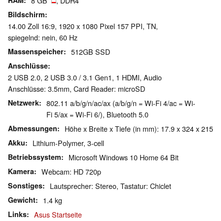
RAM
8 GB
, DDR4
Bildschirm
14.00 Zoll 16:9, 1920 x 1080 Pixel 157 PPI, TN,
spiegelnd: nein, 60 Hz
Massenspeicher
512GB SSD
Anschlüsse
2 USB 2.0, 2 USB 3.0 / 3.1 Gen1, 1 HDMI, Audio
Anschlüsse: 3.5mm, Card Reader: microSD
Netzwerk
802.11 a/b/g/n/ac/ax (a/b/g/n = Wi-Fi 4/ac = Wi-
Fi 5/ax = Wi-Fi 6/), Bluetooth 5.0
Abmessungen
Höhe x Breite x Tiefe (in mm): 17.9 x 324 x 215
Akku
Lithium-Polymer, 3-cell
Betriebssystem
Microsoft Windows 10 Home 64 Bit
Kamera
Webcam: HD 720p
Sonstiges
Lautsprecher: Stereo, Tastatur: Chiclet
Gewicht
1.4 kg
Links
Asus Startseite