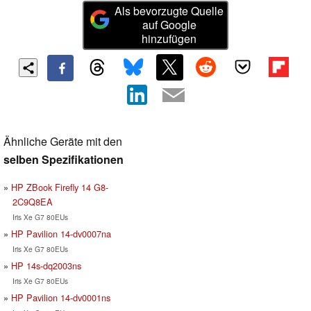
Als bevorzugte Quelle
auf Google
hinzufügen
Ähnliche Geräte mit den
selben Spezifikationen
HP ZBook Firefly 14 G8-
2C9Q8EA
Iris Xe G7 80EUs
HP Pavilion 14-dv0007na
Iris Xe G7 80EUs
HP 14s-dq2003ns
Iris Xe G7 80EUs
HP Pavilion 14-dv0001ns