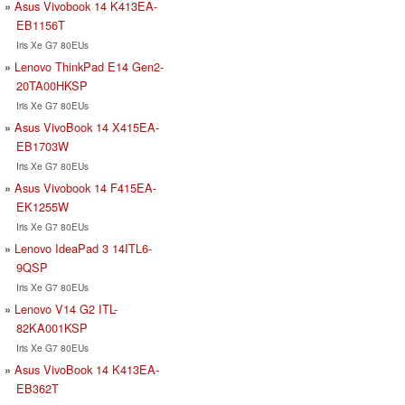
Asus Vivobook 14 K413EA-
EB1156T
Iris Xe G7 80EUs
Lenovo ThinkPad E14 Gen2-
20TA00HKSP
Iris Xe G7 80EUs
Asus VivoBook 14 X415EA-
EB1703W
Iris Xe G7 80EUs
Asus Vivobook 14 F415EA-
EK1255W
Iris Xe G7 80EUs
Lenovo IdeaPad 3 14ITL6-
9QSP
Iris Xe G7 80EUs
Lenovo V14 G2 ITL-
82KA001KSP
Iris Xe G7 80EUs
Asus VivoBook 14 K413EA-
EB362T