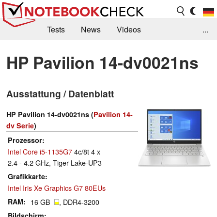
Tests
News
Videos
...
Benchmarks & Tech
Externe Tests
HP Pavilion 14-dv0021ns
Kaufberatung
Deals
Suche
Jobs
Ausstattung / Datenblatt
Forum
HP Pavilion 14-dv0021ns (
Pavilion 14-
dv Serie
)
Prozessor
Intel Core i5-1135G7
4c/8t 4 x
2.4 - 4.2 GHz, Tiger Lake-UP3
Grafikkarte
Intel Iris Xe Graphics G7 80EUs
RAM
16 GB
, DDR4-3200
Bildschirm