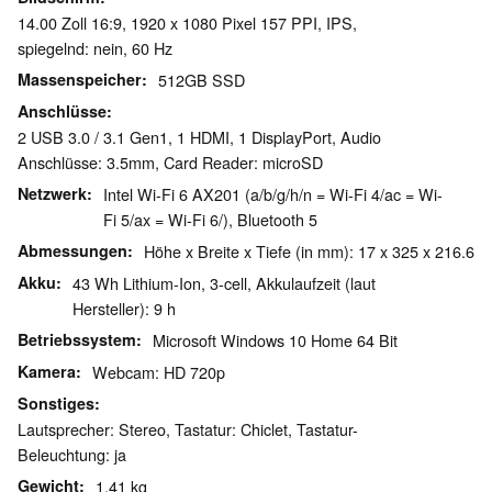
14.00 Zoll 16:9, 1920 x 1080 Pixel 157 PPI, IPS,
spiegelnd: nein, 60 Hz
Massenspeicher
512GB SSD
Anschlüsse
2 USB 3.0 / 3.1 Gen1, 1 HDMI, 1 DisplayPort, Audio
Anschlüsse: 3.5mm, Card Reader: microSD
Netzwerk
Intel Wi-Fi 6 AX201 (a/b/g/h/n = Wi-Fi 4/ac = Wi-
Fi 5/ax = Wi-Fi 6/), Bluetooth 5
Abmessungen
Höhe x Breite x Tiefe (in mm): 17 x 325 x 216.6
Akku
43 Wh Lithium-Ion, 3-cell, Akkulaufzeit (laut
Hersteller): 9 h
Betriebssystem
Microsoft Windows 10 Home 64 Bit
Kamera
Webcam: HD 720p
Sonstiges
Lautsprecher: Stereo, Tastatur: Chiclet, Tastatur-
Beleuchtung: ja
Gewicht
1.41 kg