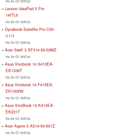
Iris Xe G7 80EUs
Lenovo IdeaPad 5 Pro
14ITL6
Iris Xe G7 80EUs
Dynabook Satellite Pro C40-
J-11I
Iris Xe G7 80EUs
Acer Swift 3 SF314-59-50MZ
Iris Xe G7 80EUs
Asus Vivobook 14 X413EA-
EK1338T
Iris Xe G7 80EUs
Asus Vivobook 14 F415EA-
EK1005W
Iris Xe G7 80EUs
Asus VivoBook 14 K413EA-
EK231T
Iris Xe G7 80EUs
Acer Aspire 5 A514-54-501Z
Iris Xe G7 80EUs