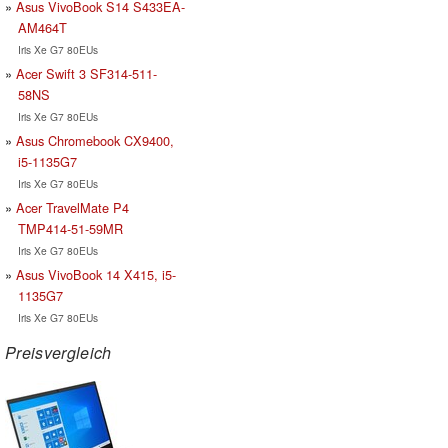
Asus VivoBook S14 S433EA-
AM464T
Iris Xe G7 80EUs
Acer Swift 3 SF314-511-
58NS
Iris Xe G7 80EUs
Asus Chromebook CX9400,
i5-1135G7
Iris Xe G7 80EUs
Acer TravelMate P4
TMP414-51-59MR
Iris Xe G7 80EUs
Asus VivoBook 14 X415, i5-
1135G7
Iris Xe G7 80EUs
Preisvergleich