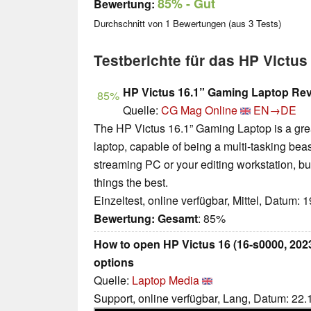
85%
- Gut
Bewertung:
Durchschnitt von
1
Bewertungen (aus
3
Tests)
Testberichte für das HP Victu
HP Victus 16.1” Gaming Laptop Re
85%
Quelle:
CG Mag Online
EN→DE
The HP Victus 16.1” Gaming Laptop is a grea
laptop, capable of being a multi-tasking beas
streaming PC or your editing workstation, but
things the best.
Einzeltest, online verfügbar, Mittel, Datum: 
Bewertung:
Gesamt
: 85%
How to open HP Victus 16 (16-s0000, 202
options
Quelle:
Laptop Media
Support, online verfügbar, Lang, Datum: 22