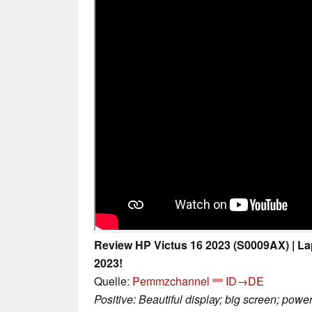
Review HP Victus 16 2023 (S0009AX) | 
2023!
Quelle:
Pemmzchannel
ID→DE
Positive: Beautiful display; big screen; pow