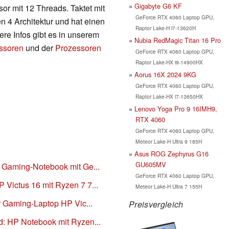
Gigabyte G6 KF
or mit 12 Threads. Taktet mit
GeForce RTX 4060 Laptop GPU,
n 4 Architektur und hat einen
Raptor Lake-H i7-13620H
re Infos gibt es in unserem
Nubia RedMagic Titan 16 Pro
essoren
und der
Prozessoren
GeForce RTX 4060 Laptop GPU,
Raptor Lake-HX i9-14900HX
Aorus 16X 2024 9KG
GeForce RTX 4060 Laptop GPU,
Raptor Lake-HX i7-13650HX
Lenovo Yoga Pro 9 16IMH9,
RTX 4060
GeForce RTX 4060 Laptop GPU,
Meteor Lake-H Ultra 9 185H
Asus ROG Zephyrus G16
GU605MV
P Gaming-Notebook mit Ge...
GeForce RTX 4060 Laptop GPU,
Victus 16 mit Ryzen 7 7...
Meteor Lake-H Ultra 7 155H
er Gaming-Laptop HP Vic...
Preisvergleich
d: HP Notebook mit Ryzen...