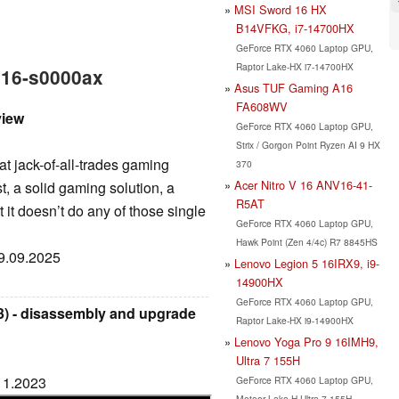
MSI Sword 16 HX
B14VFKG, i7-14700HX
GeForce RTX 4060 Laptop GPU,
Raptor Lake-HX i7-14700HX
s 16-s0000ax
Asus TUF Gaming A16
FA608WV
view
GeForce RTX 4060 Laptop GPU,
Strix / Gorgon Point Ryzen AI 9 HX
t jack-of-all-trades gaming
370
Acer Nitro V 16 ANV16-41-
t, a solid gaming solution, a
R5AT
 it doesn’t do any of those single
GeForce RTX 4060 Laptop GPU,
Hawk Point (Zen 4/4c) R7 8845HS
19.09.2025
Lenovo Legion 5 16IRX9, i9-
14900HX
GeForce RTX 4060 Laptop GPU,
3) - disassembly and upgrade
Raptor Lake-HX i9-14900HX
Lenovo Yoga Pro 9 16IMH9,
Ultra 7 155H
.11.2023
GeForce RTX 4060 Laptop GPU,
Meteor Lake-H Ultra 7 155H