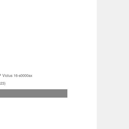
 Victus 16-s0000ax
023)