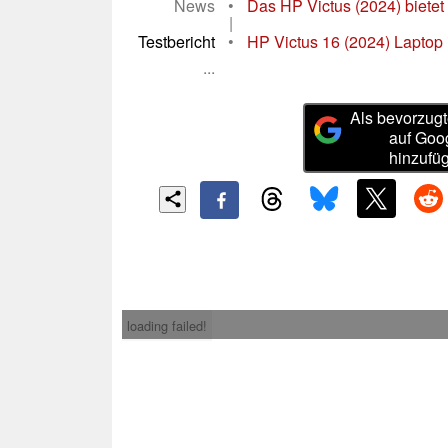
News
•
Das HP Victus (2024) bietet
|
Testbericht
•
HP Victus 16 (2024) Laptop 
...
Als bevorzugt
auf Goo
hinzufü
loading failed!