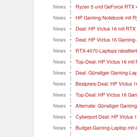
|
News
•
Ryzen 5 und GeForce RTX 40
|
News
•
HP Gaming-Notebook mit Ry
|
News
•
Deal: HP Victus 16 mit RTX
|
News
•
Deal: HP Victus 16 Gaming-
|
News
•
RTX-4070-Laptops rabattiert
|
News
•
Top-Deal: HP Victus 16 mit
|
News
•
Deal: Günstiger Gaming-Lapt
|
News
•
Bestpreis-Deal: HP Victus 
|
News
•
Top-Deal: HP Victus 16 Gam
|
News
•
Alternate: Günstiger Gaming
|
News
•
Cyberport-Deal: HP Victus 
|
News
•
Budget-Gaming-Laptop mit ak
|