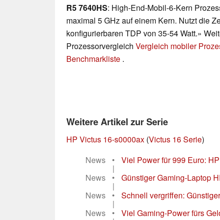
R5 7640HS
: High-End-Mobil-6-Kern Prozess
maximal 5 GHz auf einem Kern. Nutzt die Ze
konfigurierbaren TDP von 35-54 Watt.» Weite
Prozessorvergleich
Vergleich mobiler Proz
Benchmarkliste
.
Weitere Artikel zur Serie
HP Victus 16-s0000ax
(
Victus 16 Serie
)
News
•
Viel Power für 999 Euro: H
|
News
•
Günstiger Gaming-Laptop HP 
|
News
•
Schnell vergriffen: Günstig
|
News
•
Viel Gaming-Power fürs Gel