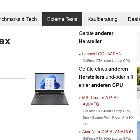
nchmarks & Tech
Externe Tests
Kaufberatung
Deal
Geräte
anderer
ax
Hersteller
Lenovo LOQ 16APH8
GeForce RTX 4060 Laptop GPU
Geräte eines
anderen
Herstellers
und/oder mit
einer
anderen CPU
MSI Creator A16 AI+
A3HVFG
GeForce RTX 4060 Laptop GPU,
Strix / Gorgon Point Ryzen AI 9 HX
370
Acer Nitro V16 AI ANV16-61
GeForce RTX 4060 Laptop GPU,