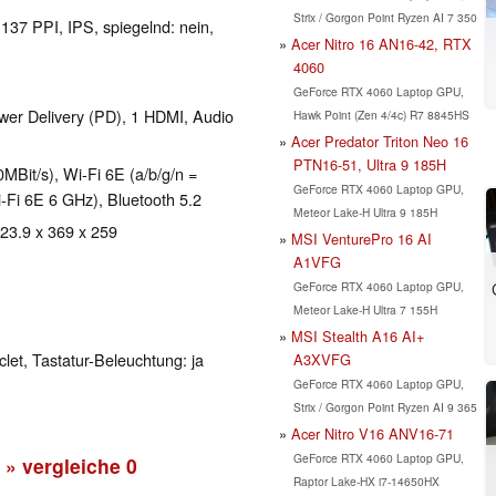
Strix / Gorgon Point Ryzen AI 7 350
 137 PPI, IPS, spiegelnd: nein,
Acer Nitro 16 AN16-42, RTX
4060
GeForce RTX 4060 Laptop GPU,
er Delivery (PD), 1 HDMI, Audio
Hawk Point (Zen 4/4c) R7 8845HS
Acer Predator Triton Neo 16
PTN16-51, Ultra 9 185H
Bit/s), Wi-Fi 6E (a/b/g/n =
GeForce RTX 4060 Laptop GPU,
i-Fi 6E 6 GHz), Bluetooth 5.2
Meteor Lake-H Ultra 9 185H
 23.9 x 369 x 259
MSI VenturePro 16 AI
A1VFG
GeForce RTX 4060 Laptop GPU,
Meteor Lake-H Ultra 7 155H
MSI Stealth A16 AI+
clet, Tastatur-Beleuchtung: ja
A3XVFG
GeForce RTX 4060 Laptop GPU,
Strix / Gorgon Point Ryzen AI 9 365
Acer Nitro V16 ANV16-71
GeForce RTX 4060 Laptop GPU,
» vergleiche
0
Raptor Lake-HX i7-14650HX