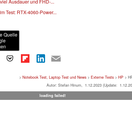
 viel Ausdauer und FHD-...
im Test: RTX-4060-Power...
e Quelle
gle
gen
>
Notebook Test, Laptop Test und News
>
Externe Tests
>
HP
> HP
Autor: Stefan Hinum, 1.12.2023 (Update: 1.12.2
loading failed!