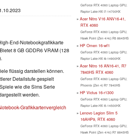
GeForce RTX 4060 Laptop GPU,
11.10.2023
Raptor Lake-HX i7-14700HX
Acer Nitro V16 ANV16-41,
RTX 4060
GeForce RTX 4060 Laptop GPU,
Hawk Point (Zen 4/4c) R5 8645HS
High-End-Notebookgrafikkarte
HP Omen 16-wf1
r. Bietet 8 GB GDDR6 VRAM (128
GeForce RTX 4060 Laptop GPU,
).
Raptor Lake-HX i9-14900HX
Acer Nitro 16 AN16-41, R7
ele flüssig darstellen können.
7840HS RTX 4060
erer Detailstufe gespielt
GeForce RTX 4060 Laptop GPU,
Phoenix (Zen 4) R7 7840HS
Spiele wie die Sims Serie
HP Victus 16-r1300
dargestellt werden.
GeForce RTX 4060 Laptop GPU,
Raptor Lake-HX i5-14500HX
Notebook-Grafikkartenvergleich
Lenovo Legion Slim 5
16AHP9, RTX 4060
GeForce RTX 4060 Laptop GPU,
Hawk Point (Zen 4/4c) R7 8845HS