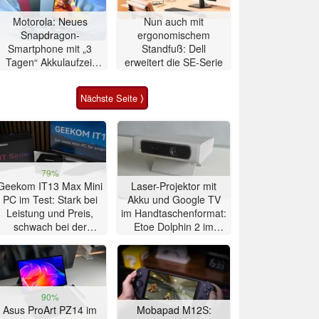
Motorola: Neues
Nun auch mit
Snapdragon-
ergonomischem
Smartphone mit „3
Standfuß: Dell
Tagen“ Akkulaufzeit
erweitert die SE-Serie
vorgestellt
Nächste Seite ⟩
79%
Geekom IT13 Max Mini
Laser-Projektor mit
PC im Test: Stark bei
Akku und Google TV
Leistung und Preis,
im Handtaschenformat:
schwach bei der
Etoe Dolphin 2 im
Kühlung
Praxis-Test
90%
Asus ProArt PZ14 im
Mobapad M12S: