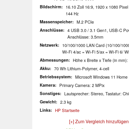
Bildschirm
16.10 Zoll 16:9, 1920 x 1080 Pixel
144 Hz
Massenspeicher
M.2 PCIe
Anschlüsse
4 USB 3.0 / 3.1 Gen1, USB-C Pow
Anschlüsse: 3.5mm
Netzwerk
10/100/1000 LAN Card (10/100/1000M
Wi-Fi 4/ac = Wi-Fi 5/ax = Wi-Fi 6/ W
Abmessungen
Höhe x Breite x Tiefe (in mm):
Akku
70 Wh Lithium-Polymer, 4-cell
Betriebssystem
Microsoft Windows 11 Home
Kamera
Primary Camera: 2 MPix
Sonstiges
Lautsprecher: Stereo, Tastatur: Chi
Gewicht
2.3 kg
Links
HP Startseite
[+] Zum Vergleich hinzufügen