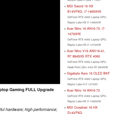
MSI Sword 16 HX
B14VFKG, i7-14650HX
GeForce RTX 4060 Laptop GPU,
Raptor Lake-HX i7-14650HX
Acer Nitro 16 AN16-73, i7-
14700HX
GeForce RTX 4060 Laptop GPU,
Raptor Lake-HX i7-14700HX
Acer Nitro V16 ANV16-41,
R7 8845HS RTX 4060
GeForce RTX 4060 Laptop GPU,
Hawk Point (Zen 4/4c) R7 8845HS
Gigabyte Aero 16 OLED BKF
GeForce RTX 4060 Laptop GPU,
Raptor Lake-H i7-13700H
Laptop Gaming FULL Upgrade
Acer Nitro 16 AN16-73
GeForce RTX 4060 Laptop GPU,
Raptor Lake-HX i7-14650HX
MSI Crosshair 16 HX
erful hardware; high performance;
D14VFKG