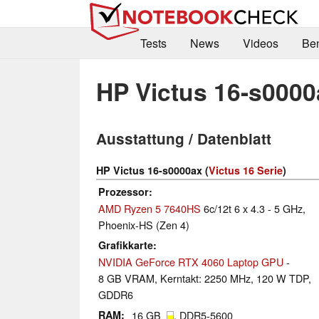
Tests
News
Videos
Be
HP Victus 16-s0000
Ausstattung / Datenblatt
HP Victus 16-s0000ax (
Victus 16 Serie
)
Prozessor
AMD Ryzen 5 7640HS
6c/12t 6 x 4.3 - 5 GHz,
Phoenix-HS (Zen 4)
Grafikkarte
NVIDIA GeForce RTX 4060 Laptop GPU
-
8 GB VRAM, Kerntakt: 2250 MHz, 120 W TDP,
GDDR6
RAM
16 GB
, DDR5-5600