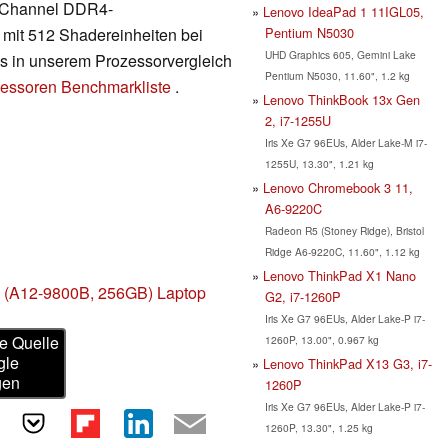
al-Channel DDR4-
Lenovo IdeaPad 1 11IGL05,
Pentium N5030
mit 512 Shadereinheiten bei
UHD Graphics 605, Gemini Lake
es in unserem Prozessorvergleich
Pentium N5030, 11.60", 1.2 kg
essoren Benchmarkliste
.
Lenovo ThinkBook 13x Gen
2, i7-1255U
Iris Xe G7 96EUs, Alder Lake-M i7-
1255U, 13.30", 1.21 kg
Lenovo Chromebook 3 11,
A6-9220C
Radeon R5 (Stoney Ridge), Bristol
Ridge A6-9220C, 11.60", 1.12 kg
Lenovo ThinkPad X1 Nano
 (A12-9800B, 256GB) Laptop
G2, i7-1260P
Iris Xe G7 96EUs, Alder Lake-P i7-
e Quelle
1260P, 13.00", 0.967 kg
gle
Lenovo ThinkPad X13 G3, i7-
gen
1260P
Iris Xe G7 96EUs, Alder Lake-P i7-
1260P, 13.30", 1.25 kg