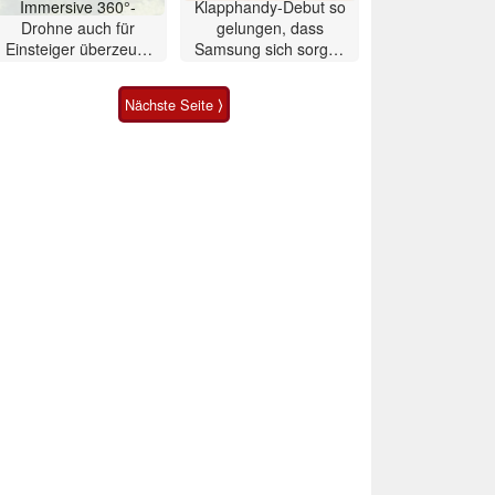
Immersive 360°-
Klapphandy-Debut so
Drohne auch für
gelungen, dass
Einsteiger überzeugt
Samsung sich sorgen
mit Einschränkungen
muss? – Razr Fold
Smartphone im Test
Nächste Seite ⟩