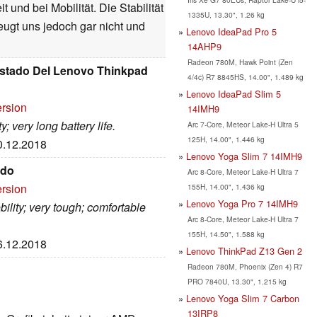
 und bei Mobilität. Die Stabilität
1335U, 13.30", 1.26 kg
eugt uns jedoch gar nicht und
Lenovo IdeaPad Pro 5
14AHP9
Radeon 780M, Hawk Point (Zen
stado Del Lenovo Thinkpad
4/4c) R7 8845HS, 14.00", 1.489 kg
Lenovo IdeaPad Slim 5
ersion
14IMH9
; very long battery life.
Arc 7-Core, Meteor Lake-H Ultra 5
125H, 14.00", 1.446 kg
20.12.2018
Lenovo Yoga Slim 7 14IMH9
ado
Arc 8-Core, Meteor Lake-H Ultra 7
ersion
155H, 14.00", 1.436 kg
Lenovo Yoga Pro 7 14IMH9
bility; very tough; comfortable
Arc 8-Core, Meteor Lake-H Ultra 7
155H, 14.50", 1.588 kg
16.12.2018
Lenovo ThinkPad Z13 Gen 2
Radeon 780M, Phoenix (Zen 4) R7
PRO 7840U, 13.30", 1.215 kg
Lenovo Yoga Slim 7 Carbon
13IRP8