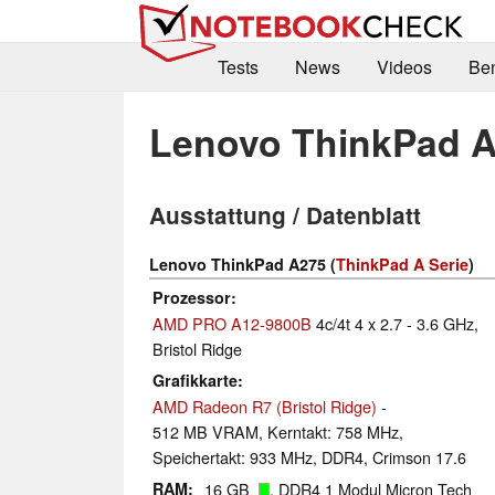
Tests
News
Videos
Be
Lenovo ThinkPad 
Ausstattung / Datenblatt
Lenovo ThinkPad A275 (
ThinkPad A Serie
)
Prozessor
AMD PRO A12-9800B
4c/4t 4 x 2.7 - 3.6 GHz,
Bristol Ridge
Grafikkarte
AMD Radeon R7 (Bristol Ridge)
-
512 MB VRAM, Kerntakt: 758 MHz,
Speichertakt: 933 MHz, DDR4, Crimson 17.6
RAM
16 GB
, DDR4 1 Modul Micron Tech