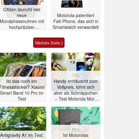
Citizen launcht vier
neue
Motorola patentiert
Mondphasenuhren mit
Falt-Phone, das sich in
hochpräziser
Smartwatch verwandelt
Atomzeitmessung
Nächste Seite ⟩
73%
Ist das noch ein
Handy enttäuscht zum
Fitnesstracker? Xiaomi
Vollpreis, lohnt sich
Smart Band 10 Pro im
aber als Schnäppchen
Test
– Test Motorola Moto
G47 Smartphone
86%
Antigravity A1 im Test:
Ist Motorolas