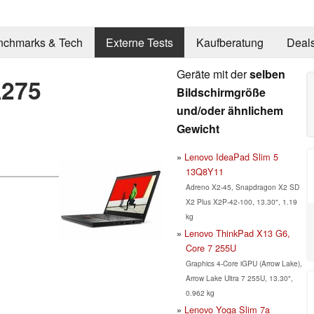
nchmarks & Tech
Externe Tests
Kaufberatung
Deal
Geräte mit der
selben
A275
Bildschirmgröße
und/oder ähnlichem
Gewicht
Lenovo IdeaPad Slim 5
13Q8Y11
Adreno X2-45, Snapdragon X2 SD
X2 Plus X2P-42-100, 13.30", 1.19
kg
Lenovo ThinkPad X13 G6,
Core 7 255U
Graphics 4-Core iGPU (Arrow Lake),
Arrow Lake Ultra 7 255U, 13.30",
0.962 kg
Lenovo Yoga Slim 7a