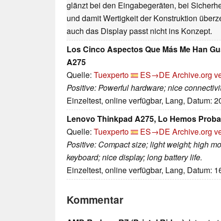
glänzt bei den Eingabegeräten, bei Sicherheit
und damit Wertigkeit der Konstruktion überz
auch das Display passt nicht ins Konzept.
Los Cinco Aspectos Que Más Me Han Gu
A275
Quelle:
Tuexperto
ES→DE
Archive.org v
Positive: Powerful hardware; nice connectivity
Einzeltest, online verfügbar, Lang, Datum: 
Lenovo Thinkpad A275, Lo Hemos Prob
Quelle:
Tuexperto
ES→DE
Archive.org v
Positive: Compact size; light weight; high mo
keyboard; nice display; long battery life.
Einzeltest, online verfügbar, Lang, Datum: 
Kommentar