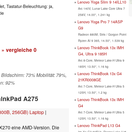
Lenovo Yoga Slim 9 14ILL10
et, Tastatur-Beleuchtung: ja,
Arc 140V, Lunar Lake Core Ultra 7
ie
258V, 14.00", 1.241 kg
Lenovo Yoga Pro 7 14ASP
G9
Radeon 880M, Strix / Gorgon Point
Ryzen AI 9 365, 14.50", 1.539 kg
Lenovo ThinkBook 13x IMH
» vergleiche
0
G4, Ultra 9 185H
Arc 8-Core, Meteor Lake-H Ultra 9
185H, 13.50", 1.16 kg
Lenovo ThinkBook 13x G4
 Bildschirm: 73% Mobilität: 79%,
21KR0008GE
en: 92%
Arc 7-Core, Meteor Lake-H Ultra 5
125H, 13.50", 1.2 kg
ThinkPad A275
Lenovo ThinkBook 13x IMH
G4
800B, 256GB) Laptop
|
Arc 7-Core, Meteor Lake-H Ultra 5
125H, 13.50", 1.16 kg
Lenovo ThinkPad L13 G4
 X270 eine AMD-Version. Die
Iris Xe G7 80EUs, Raptor Lake-U i5-