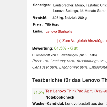
Sonstiges
Lautsprecher: Mono, Tastatur: Chicl
Lenovo Settings, 36 Monate Garant
Gewicht
1.623 kg, Netzteil: 289 g
Preis
759 Euro
Links
Lenovo Startseite
[+] Zum Vergleich hinzufügen
81.5%
- Gut
Bewertung:
Durchschnitt von
1
Bewertungen (aus
2
Tests)
Preis: - %, Leistung: 63%, Ausstattung: 62%,
Gehäuse: 68%, Ergonomie: 89%, Emission
Testberichte für das Lenovo 
Test Lenovo ThinkPad A275 (A12-9
81.5%
Notebookcheck
Wackel-Kandidat.
Lenovo bastelt aus dem