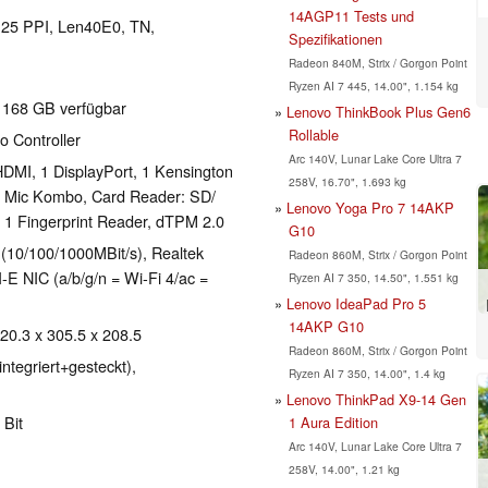
14AGP11 Tests und
 125 PPI, Len40E0, TN,
Spezifikationen
Radeon 840M, Strix / Gorgon Point
Ryzen AI 7 445, 14.00", 1.154 kg
, 168 GB verfügbar
Lenovo ThinkBook Plus Gen6
Rollable
o Controller
Arc 140V, Lunar Lake Core Ultra 7
DMI, 1 DisplayPort, 1 Kensington
258V, 16.70", 1.693 kg
t Mic Kombo, Card Reader: SD/​
Lenovo Yoga Pro 7 14AKP
1 Fingerprint Reader, dTPM 2.0
G10
(10/100/1000MBit/s), Realtek
Radeon 860M, Strix / Gorgon Point
 NIC (a/b/g/n = Wi-Fi 4/ac =
Ryzen AI 7 350, 14.50", 1.551 kg
Lenovo IdeaPad Pro 5
14AKP G10
 20.3 x 305.5 x 208.5
Radeon 860M, Strix / Gorgon Point
ntegriert+gesteckt),
Ryzen AI 7 350, 14.00", 1.4 kg
Lenovo ThinkPad X9-14 Gen
 Bit
1 Aura Edition
Arc 140V, Lunar Lake Core Ultra 7
258V, 14.00", 1.21 kg