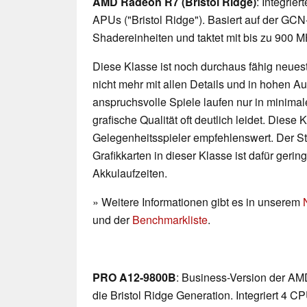
AMD Radeon R7 (Bristol Ridge)
: Integrie
APUs ("Bristol Ridge"). Basiert auf der GCN-A
Shadereinheiten und taktet mit bis zu 900 
Diese Klasse ist noch durchaus fähig neueste
nicht mehr mit allen Details und in hohen 
anspruchsvolle Spiele laufen nur in minimal
grafische Qualität oft deutlich leidet. Diese K
Gelegenheitsspieler empfehlenswert. Der 
Grafikkarten in dieser Klasse ist dafür geri
Akkulaufzeiten.
» Weitere Informationen gibt es in unserem
und der
Benchmarkliste
.
PRO A12-9800B
: Business-Version der A
die Bristol Ridge Generation. Integriert 4 C