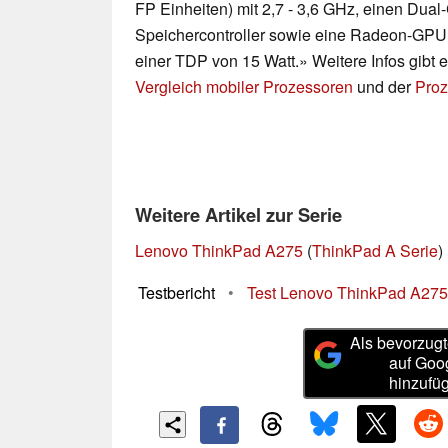
FP Einheiten) mit 2,7 - 3,6 GHz, einen Du
Speichercontroller sowie eine Radeon-GPU 
einer TDP von 15 Watt.» Weitere Infos gibt 
Vergleich mobiler Prozessoren
und der
Proz
Weitere Artikel zur Serie
Lenovo ThinkPad A275
(
ThinkPad A Serie
)
Testbericht
•
Test Lenovo ThinkPad A275
Als bevorzugt
auf Goo
hinzufü