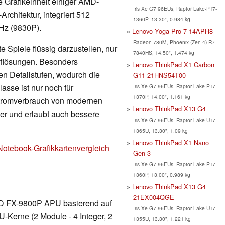
rte Grafikeinheit einiger AMD-
Iris Xe G7 96EUs, Raptor Lake-P i7-
rchitektur, integriert 512
1360P, 13.30", 0.984 kg
MHz (9830P).
Lenovo Yoga Pro 7 14APH8
Radeon 780M, Phoenix (Zen 4) R7
 Spiele flüssig darzustellen, nur
7840HS, 14.50", 1.474 kg
Auflösungen. Besonders
Lenovo ThinkPad X1 Carbon
en Detailstufen, wodurch die
G11 21HNS54T00
lasse ist nur noch für
Iris Xe G7 96EUs, Raptor Lake-P i7-
1370P, 14.00", 1.161 kg
Stromverbrauch von modernen
Lenovo ThinkPad X13 G4
nger und erlaubt auch bessere
Iris Xe G7 96EUs, Raptor Lake-U i7-
1365U, 13.30", 1.09 kg
Lenovo ThinkPad X1 Nano
Notebook-Grafikkartenvergleich
Gen 3
Iris Xe G7 96EUs, Raptor Lake-P i7-
1360P, 13.00", 0.989 kg
Lenovo ThinkPad X13 G4
21EX004QGE
MD FX-9800P APU basierend auf
Iris Xe G7 96EUs, Raptor Lake-U i7-
PU-Kerne (2 Module - 4 Integer, 2
1355U, 13.30", 1.221 kg