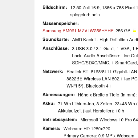
Bildschirm
12.50 Zoll 16:9, 1366 x 768 Pixel
spiegelnd: nein
Massenspeicher
Samsung PM961 MZVLW256HEHP
, 256 GB
Soundkarte
AMD Kabini - High Definition Audi
Anschlüsse
3 USB 3.0 / 3.1 Gen1, 1 VGA, 1 H
Lock, Audio Anschlüsse: Line Ou
SDHC/​SDXC/​MMC, 1 SmartCard, 
Netzwerk
Realtek RTL8168/8111 Gigabit-LAN 
8822BE Wireless LAN 802.11ac PCI-E
Wi-Fi 5/), Bluetooth 4.1
Abmessungen
Höhe x Breite x Tiefe (in mm):
Akku
71 Wh Lithium-Ion, 3 Zellen, 23+48 Wh (i
Akkulaufzeit (laut Hersteller): 10 h
Betriebssystem
Microsoft Windows 10 Pro 64
Kamera
Webcam: HD 1280x720
Primary Camera: 0.9 MPix Webcam