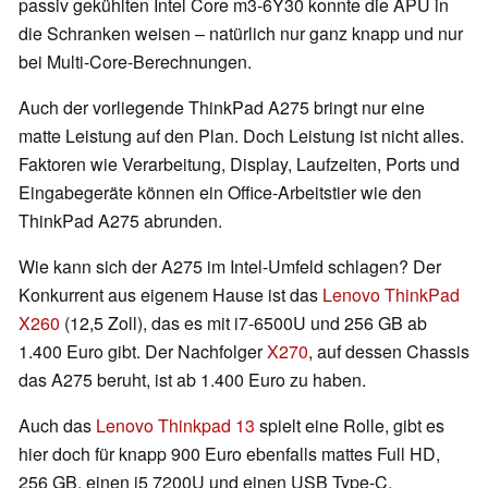
passiv gekühlten Intel Core m3-6Y30 konnte die APU in
die Schranken weisen – natürlich nur ganz knapp und nur
bei Multi-Core-Berechnungen.
Auch der vorliegende ThinkPad A275 bringt nur eine
matte Leistung auf den Plan. Doch Leistung ist nicht alles.
Faktoren wie Verarbeitung, Display, Laufzeiten, Ports und
Eingabegeräte können ein Office-Arbeitstier wie den
ThinkPad A275 abrunden.
Wie kann sich der A275 im Intel-Umfeld schlagen? Der
Konkurrent aus eigenem Hause ist das
Lenovo ThinkPad
X260
(12,5 Zoll), das es mit i7-6500U und 256 GB ab
1.400 Euro gibt. Der Nachfolger
X270
, auf dessen Chassis
das A275 beruht, ist ab 1.400 Euro zu haben.
Auch das
Lenovo Thinkpad 13
spielt eine Rolle, gibt es
hier doch für knapp 900 Euro ebenfalls mattes Full HD,
256 GB, einen i5 7200U und einen USB Type-C.