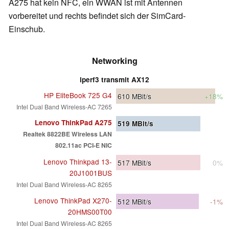
A275 hat kein NFC, ein WWAN ist mit Antennen
vorbereitet und rechts befindet sich der SimCard-
Einschub.
Networking
iperf3 transmit AX12
HP EliteBook 725 G4
610
MBit/s
+18%
Intel Dual Band Wireless-AC 7265
Lenovo ThinkPad A275
519
MBit/s
Realtek 8822BE Wireless LAN
802.11ac PCI-E NIC
Lenovo Thinkpad 13-
517
MBit/s
0%
20J1001BUS
Intel Dual Band Wireless-AC 8265
Lenovo ThinkPad X270-
512
MBit/s
-1%
20HMS00T00
Intel Dual Band Wireless-AC 8265