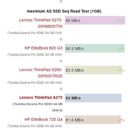
II)
maximum AS SSD Seq Read Test (1GB)
Lenovo ThinkPad X270-
88
MB/s
+6%
20HMS00T00
(Toshiba Exceria Pro SDXC 64 GB UHS-
II)
HP EliteBook 820 G3
86.9
MB/s
+5%
(Toshiba Exceria Pro SDXC 64 GB UHS-
II)
Lenovo ThinkPad X260-
83.5
MB/s
+1%
20F6007RGE
(Toshiba Exceria Pro SDXC 64 GB UHS-
II)
Lenovo ThinkPad A275
83
MB/s
(Toshiba Exceria Pro SDXC 64 GB
UHS-II)
HP EliteBook 725 G4
81.6
MB/s
-2%
(Toshiba Exceria Pro SDXC 64 GB UHS-