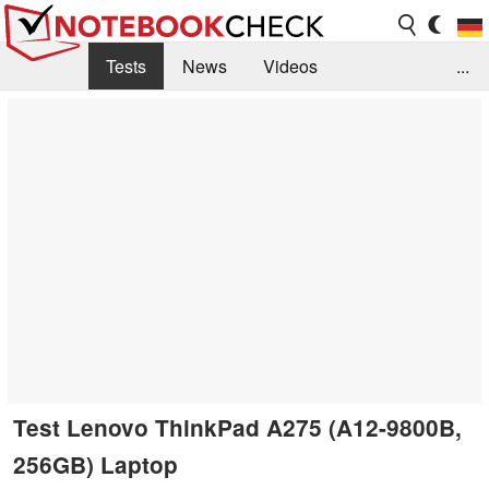
Tests
News
Videos
...
Benchmarks & Tech
Externe Tests
Kaufberatung
Deals
Suche
Jobs
Forum
Test Lenovo ThinkPad A275 (A12-9800B,
256GB) Laptop