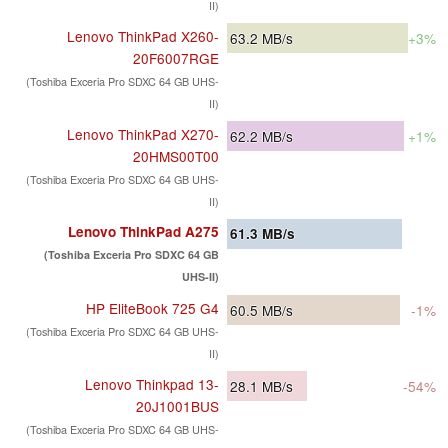
II)
Lenovo ThinkPad X260-
63.2
MB/s
+3%
20F6007RGE
(Toshiba Exceria Pro SDXC 64 GB UHS-
II)
Lenovo ThinkPad X270-
62.2
MB/s
+1%
20HMS00T00
(Toshiba Exceria Pro SDXC 64 GB UHS-
II)
Lenovo ThinkPad A275
61.3
MB/s
(Toshiba Exceria Pro SDXC 64 GB
UHS-II)
HP EliteBook 725 G4
60.5
MB/s
-1%
(Toshiba Exceria Pro SDXC 64 GB UHS-
II)
Lenovo Thinkpad 13-
28.1
MB/s
-54%
20J1001BUS
(Toshiba Exceria Pro SDXC 64 GB UHS-