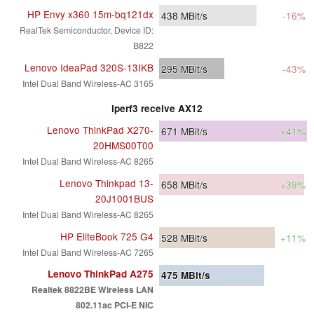
HP Envy x360 15m-bq121dx
438
MBit/s
-16%
RealTek Semiconductor, Device ID:
B822
Lenovo IdeaPad 320S-13IKB
295
MBit/s
-43%
Intel Dual Band Wireless-AC 3165
iperf3 receive AX12
Lenovo ThinkPad X270-
671
MBit/s
+41%
20HMS00T00
Intel Dual Band Wireless-AC 8265
Lenovo Thinkpad 13-
658
MBit/s
+39%
20J1001BUS
Intel Dual Band Wireless-AC 8265
HP EliteBook 725 G4
528
MBit/s
+11%
Intel Dual Band Wireless-AC 7265
Lenovo ThinkPad A275
475
MBit/s
Realtek 8822BE Wireless LAN
802.11ac PCI-E NIC