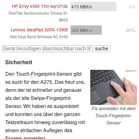
HP Envy x360 15m-bq121dx
473
MBit/s
0%
RealTek Semiconductor, Device ID:
B822
Lenovo IdeaPad 320S-13IKB
326
MBit/s
-31%
Intel Dual Band Wireless-AC 3165
Sicherheit
Den Touch-Fingerprint-Sensor gibt
es auch für den A275. Das freut uns,
denn der ist schneller und genauer
als der alte Swipe-Fingerprint-
Sensor. Wir haben es ausprobiert
Fix anmelden mit dem
und konnten uns über den ganzen
Touch-Fingerprint-
Testzeitraum hinweg zuverlässig mit
Sensor
einem einfachen Auflegen des
Fingers anmelden.