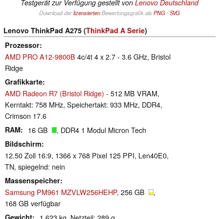
Testgerät zur Verfügung gestellt von
Lenovo Deutschland
Download der
lizensierten
Bewertungsgrafik als
PNG
/
SVG
Lenovo ThinkPad A275 (
ThinkPad A Serie
)
Prozessor
AMD PRO A12-9800B
4c/4t 4 x 2.7 - 3.6 GHz, Bristol
Ridge
Grafikkarte
AMD Radeon R7 (Bristol Ridge)
- 512 MB VRAM,
Kerntakt: 758 MHz, Speichertakt: 933 MHz, DDR4,
Crimson 17.6
RAM
16 GB
, DDR4 1 Modul Micron Tech
Bildschirm
12.50 Zoll 16:9, 1366 x 768 Pixel 125 PPI, Len40E0,
TN, spiegelnd: nein
Massenspeicher
Samsung PM961 MZVLW256HEHP
, 256 GB
,
168 GB verfügbar
Gewicht
1.623 kg, Netzteil: 289 g