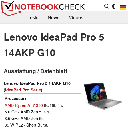
Tests
News
Videos
...
Benchmarks & Tech
Externe Tests
Lenovo IdeaPad Pro 5
Kaufberatung
Deals
Suche
Jobs
14AKP G10
Forum
Ausstattung / Datenblatt
Lenovo IdeaPad Pro 5 14AKP G10
(
IdeaPad Pro Serie
)
Prozessor
AMD Ryzen AI 7 350
8c/16t, 4 x
5.0 GHz AMD Zen 5, 4 x
3.5 GHz AMD Zen 5c,
65 W PL2 / Short Burst,