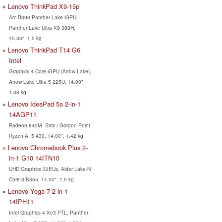
Lenovo ThinkPad X9-15p
Arc B390 Panther Lake iGPU,
Panther Lake Ultra X9 388H,
15.30", 1.5 kg
Lenovo ThinkPad T14 G6
Intel
Graphics 4-Core iGPU (Arrow Lake),
Arrow Lake Ultra 5 225U, 14.00",
1.38 kg
Lenovo IdeaPad 5a 2-in-1
14AGP11
Radeon 840M, Strix / Gorgon Point
Ryzen AI 5 430, 14.00", 1.42 kg
Lenovo Chromebook Plus 2-
in-1 G10 14ITN10
UHD Graphics 32EUs, Alder Lake-N
Core 3 N355, 14.00", 1.5 kg
Lenovo Yoga 7 2-in-1
14IPH11
Intel Graphics 4 Xe3 PTL, Panther