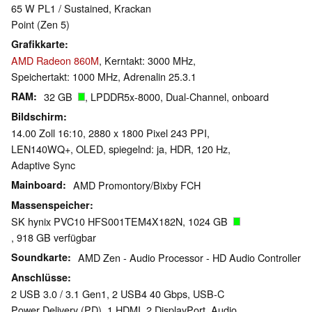
65 W PL1 / Sustained, Krackan
Point (Zen 5)
Grafikkarte
AMD Radeon 860M
, Kerntakt: 3000 MHz,
Speichertakt: 1000 MHz, Adrenalin 25.3.1
RAM
32 GB
, LPDDR5x-8000, Dual-Channel, onboard
Bildschirm
14.00 Zoll 16:10, 2880 x 1800 Pixel 243 PPI,
LEN140WQ+, OLED, spiegelnd: ja, HDR, 120 Hz,
Adaptive Sync
Mainboard
AMD Promontory/Bixby FCH
Massenspeicher
SK hynix PVC10 HFS001TEM4X182N, 1024 GB
, 918 GB verfügbar
Soundkarte
AMD Zen - Audio Processor - HD Audio Controller
Anschlüsse
2 USB 3.0 / 3.1 Gen1, 2 USB4 40 Gbps, USB-C
Power Delivery (PD), 1 HDMI, 2 DisplayPort, Audio