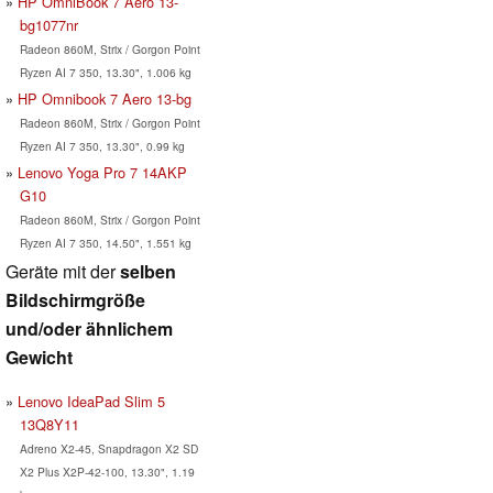
HP OmniBook 7 Aero 13-
bg1077nr
Radeon 860M, Strix / Gorgon Point
Ryzen AI 7 350, 13.30", 1.006 kg
HP Omnibook 7 Aero 13-bg
Radeon 860M, Strix / Gorgon Point
Ryzen AI 7 350, 13.30", 0.99 kg
Lenovo Yoga Pro 7 14AKP
G10
Radeon 860M, Strix / Gorgon Point
Ryzen AI 7 350, 14.50", 1.551 kg
Geräte mit der
selben
Bildschirmgröße
und/oder ähnlichem
Gewicht
Lenovo IdeaPad Slim 5
13Q8Y11
Adreno X2-45, Snapdragon X2 SD
X2 Plus X2P-42-100, 13.30", 1.19