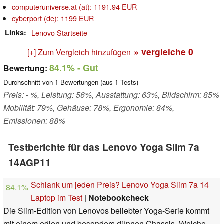
computeruniverse.at (at): 1191.94 EUR
cyberport (de): 1199 EUR
Links
Lenovo Startseite
» vergleiche
0
[+] Zum Vergleich hinzufügen
84.1%
- Gut
Bewertung:
Durchschnitt von
1
Bewertungen (aus
1
Tests)
Preis: - %, Leistung: 56%, Ausstattung: 63%, Bildschirm: 85%
Mobilität: 79%, Gehäuse: 78%, Ergonomie: 84%,
Emissionen: 88%
Testberichte für das Lenovo Yoga Slim 7a
14AGP11
Schlank um jeden Preis? Lenovo Yoga Slim 7a 14
84.1%
Laptop im Test
|
Notebookcheck
Die Slim-Edition von Lenovos beliebter Yoga-Serie kommt
mit einem edlen und besonders dünnen Chassis. Welche