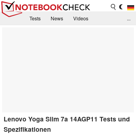
Tests
News
Videos
...
Benchmarks & Tech
Externe Tests
Kaufberatung
Deals
Suche
Jobs
Forum
Lenovo Yoga Slim 7a 14AGP11 Tests und
Spezifikationen