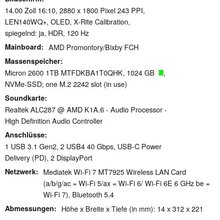
14.00 Zoll 16:10, 2880 x 1800 Pixel 243 PPI,
LEN140WQ+, OLED, X-Rite Calibration,
spiegelnd: ja, HDR, 120 Hz
Mainboard
AMD Promontory/Bixby FCH
Massenspeicher
Micron 2600 1TB MTFDKBA1T0QHK, 1024 GB
,
NVMe-SSD; one M.2 2242 slot (in use)
Soundkarte
Realtek ALC287 @ AMD K1A.6 - Audio Processor -
High Definition Audio Controller
Anschlüsse
1 USB 3.1 Gen2, 2 USB4 40 Gbps, USB-C Power
Delivery (PD), 2 DisplayPort
Netzwerk
Mediatek Wi-Fi 7 MT7925 Wireless LAN Card
(a/b/g/ac = Wi-Fi 5/ax = Wi-Fi 6/ Wi-Fi 6E 6 GHz be =
Wi-Fi 7), Bluetooth 5.4
Abmessungen
Höhe x Breite x Tiefe (in mm): 14 x 312 x 221