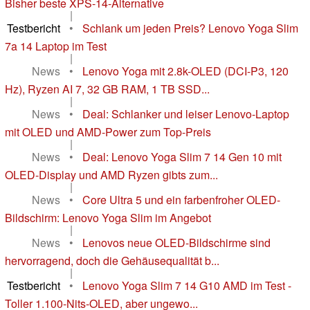
Bisher beste XPS-14-Alternative
|
Testbericht
•
Schlank um jeden Preis? Lenovo Yoga Slim
7a 14 Laptop im Test
|
News
•
Lenovo Yoga mit 2.8k-OLED (DCI-P3, 120
Hz), Ryzen AI 7, 32 GB RAM, 1 TB SSD...
|
News
•
Deal: Schlanker und leiser Lenovo-Laptop
mit OLED und AMD-Power zum Top-Preis
|
News
•
Deal: Lenovo Yoga Slim 7 14 Gen 10 mit
OLED-Display und AMD Ryzen gibts zum...
|
News
•
Core Ultra 5 und ein farbenfroher OLED-
Bildschirm: Lenovo Yoga Slim im Angebot
|
News
•
Lenovos neue OLED-Bildschirme sind
hervorragend, doch die Gehäusequalität b...
|
Testbericht
•
Lenovo Yoga Slim 7 14 G10 AMD im Test -
Toller 1.100-Nits-OLED, aber ungewo...