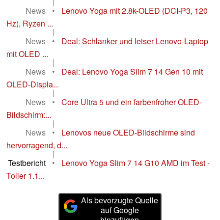
|
News
•
Lenovo Yoga mit 2.8k-OLED (DCI-P3, 120
Hz), Ryzen ...
|
News
•
Deal: Schlanker und leiser Lenovo-Laptop
mit OLED ...
|
News
•
Deal: Lenovo Yoga Slim 7 14 Gen 10 mit
OLED-Displa...
|
News
•
Core Ultra 5 und ein farbenfroher OLED-
Bildschirm:...
|
News
•
Lenovos neue OLED-Bildschirme sind
hervorragend, d...
|
Testbericht
•
Lenovo Yoga Slim 7 14 G10 AMD im Test -
Toller 1.1...
Als bevorzugte Quelle
auf Google
hinzufügen