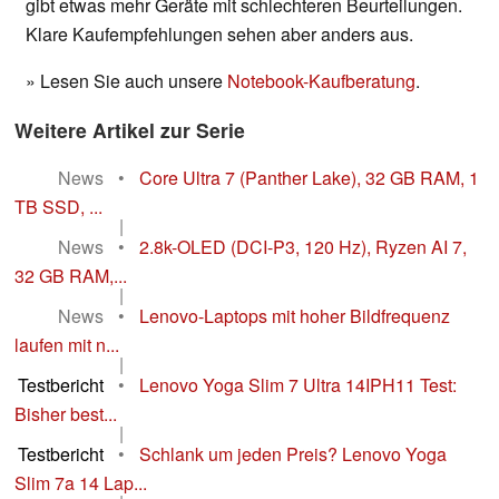
gibt etwas mehr Geräte mit schlechteren Beurteilungen.
Klare Kaufempfehlungen sehen aber anders aus.
» Lesen Sie auch unsere
Notebook-Kaufberatung
.
Weitere Artikel zur Serie
News
•
Core Ultra 7 (Panther Lake), 32 GB RAM, 1
TB SSD, ...
|
News
•
2.8k-OLED (DCI-P3, 120 Hz), Ryzen AI 7,
32 GB RAM,...
|
News
•
Lenovo-Laptops mit hoher Bildfrequenz
laufen mit n...
|
Testbericht
•
Lenovo Yoga Slim 7 Ultra 14IPH11 Test:
Bisher best...
|
Testbericht
•
Schlank um jeden Preis? Lenovo Yoga
Slim 7a 14 Lap...