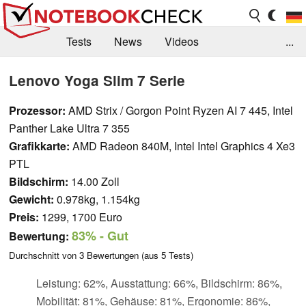
Tests
News
Videos
...
Benchmarks & Tech
Externe Tests
Lenovo Yoga Slim 7 Serie
Kaufberatung
Deals
Suche
Jobs
Prozessor:
AMD Strix / Gorgon Point Ryzen AI 7 445, Intel
Panther Lake Ultra 7 355
Forum
Grafikkarte:
AMD Radeon 840M, Intel Intel Graphics 4 Xe3
PTL
Bildschirm:
14.00 Zoll
Gewicht:
0.978kg, 1.154kg
Preis:
1299, 1700 Euro
83%
- Gut
Bewertung:
Durchschnitt von
3
Bewertungen (aus
5
Tests)
Leistung: 62%, Ausstattung: 66%, Bildschirm: 86%,
Mobilität: 81%, Gehäuse: 81%, Ergonomie: 86%,