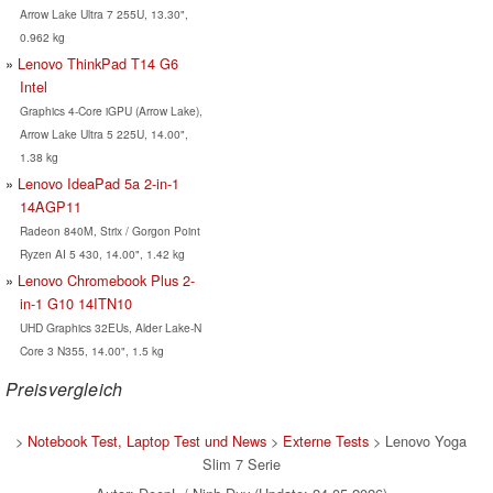
Arrow Lake Ultra 7 255U, 13.30",
0.962 kg
Lenovo ThinkPad T14 G6
Intel
Graphics 4-Core iGPU (Arrow Lake),
Arrow Lake Ultra 5 225U, 14.00",
1.38 kg
Lenovo IdeaPad 5a 2-in-1
14AGP11
Radeon 840M, Strix / Gorgon Point
Ryzen AI 5 430, 14.00", 1.42 kg
Lenovo Chromebook Plus 2-
in-1 G10 14ITN10
UHD Graphics 32EUs, Alder Lake-N
Core 3 N355, 14.00", 1.5 kg
Preisvergleich
>
Notebook Test, Laptop Test und News
>
Externe Tests
> Lenovo Yoga
Slim 7 Serie