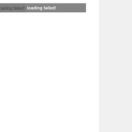
loading failed!
loading failed!