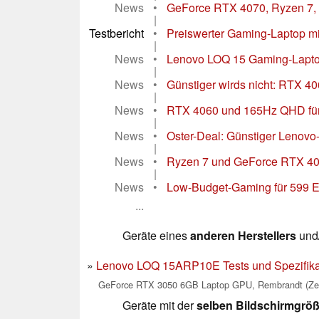
News
•
GeForce RTX 4070, Ryzen 7, 
|
Testbericht
•
Preiswerter Gaming-Laptop m
|
News
•
Lenovo LOQ 15 Gaming-Laptop 
|
News
•
Günstiger wirds nicht: RTX 4
|
News
•
RTX 4060 und 165Hz QHD für 7
|
News
•
Oster-Deal: Günstiger Lenov
|
News
•
Ryzen 7 und GeForce RTX 40
|
News
•
Low-Budget-Gaming für 599 E
...
Geräte eines
anderen Herstellers
und/
Lenovo LOQ 15ARP10E Tests und Spezifika
GeForce RTX 3050 6GB Laptop GPU, Rembrandt (Ze
Geräte mit der
selben Bildschirmgrö