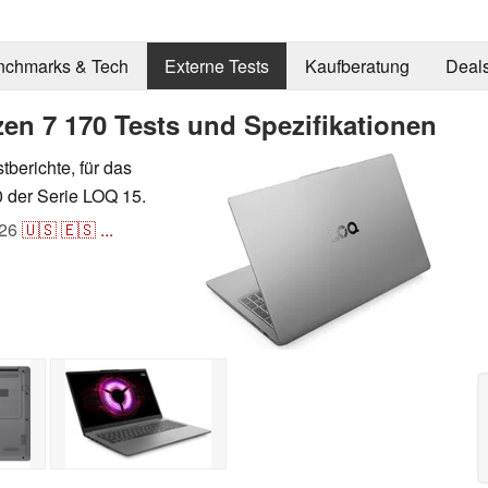
nchmarks & Tech
Externe Tests
Kaufberatung
Deal
n 7 170 Tests und Spezifikationen
stberichte, für das
der Serie LOQ 15.
26
🇺🇸
🇪🇸
...