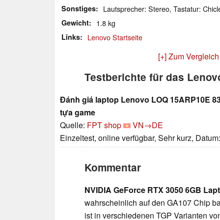
Sonstiges
Lautsprecher: Stereo, Tastatur: Chicl
Gewicht
1.8 kg
Links
Lenovo Startseite
[+] Zum Vergleich
Testberichte für das Leno
Đánh giá laptop Lenovo LOQ 15ARP10E 83S
tựa game
Quelle:
FPT shop
VN→DE
Einzeltest, online verfügbar, Sehr kurz, Datum
Kommentar
NVIDIA GeForce RTX 3050 6GB Lap
wahrscheinlich auf den GA107 Chip bas
ist in verschiedenen TGP Varianten von 