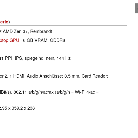
erie
)
Hz AMD Zen 3+, Rembrandt
aptop GPU
- 6 GB VRAM, GDDR6
41 PPI, IPS, spiegelnd: nein, 144 Hz
Gen2, 1 HDMI, Audio Anschlüsse: 3.5 mm, Card Reader:
/s), 802.11 a/b/g/n/ac/ax (a/b/g/n = Wi-Fi 4/ac =
2.95 x 359.2 x 236