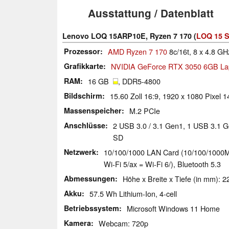
Ausstattung / Datenblatt
Lenovo LOQ 15ARP10E, Ryzen 7 170 (
LOQ 15 S
Prozessor
AMD Ryzen 7 170
8c/16t, 8 x 4.8 G
Grafikkarte
NVIDIA GeForce RTX 3050 6GB L
RAM
16 GB
, DDR5-4800
Bildschirm
15.60 Zoll 16:9, 1920 x 1080 Pixel 1
Massenspeicher
M.2 PCIe
Anschlüsse
2 USB 3.0 / 3.1 Gen1, 1 USB 3.1 
SD
Netzwerk
10/100/1000 LAN Card (10/100/1000MBit
Wi-Fi 5/ax = Wi-Fi 6/), Bluetooth 5.3
Abmessungen
Höhe x Breite x Tiefe (in mm): 2
Akku
57.5 Wh Lithium-Ion, 4-cell
Betriebssystem
Microsoft Windows 11 Home
Kamera
Webcam: 720p