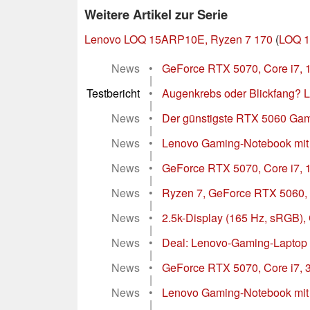
Weitere Artikel zur Serie
Lenovo LOQ 15ARP10E, Ryzen 7 170
(
LOQ 1
News
•
GeForce RTX 5070, Core i7, 1
|
Testbericht
•
Augenkrebs oder Blickfang? 
|
News
•
Der günstigste RTX 5060 Gami
|
News
•
Lenovo Gaming-Notebook mit
|
News
•
GeForce RTX 5070, Core i7,
|
News
•
Ryzen 7, GeForce RTX 5060,
|
News
•
2.5k-Display (165 Hz, sRGB),
|
News
•
Deal: Lenovo-Gaming-Laptop 
|
News
•
GeForce RTX 5070, Core i7, 
|
News
•
Lenovo Gaming-Notebook mit 
|