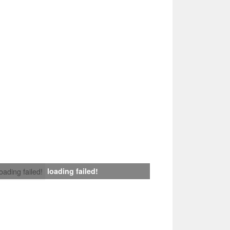
loading failed!
loading failed!