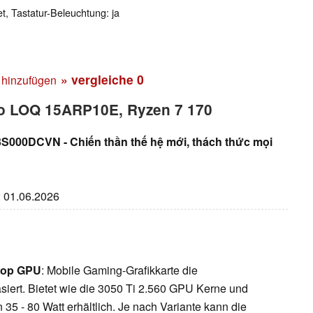
et, Tastatur-Beleuchtung: ja
» vergleiche
0
 hinzufügen
vo LOQ 15ARP10E, Ryzen 7 170
000DCVN - Chiến thần thế hệ mới, thách thức mọi
: 01.06.2026
top GPU
: Mobile Gaming-Grafikkarte die
iert. Bietet wie die 3050 Ti 2.560 GPU Kerne und
35 - 80 Watt erhältlich. Je nach Variante kann die