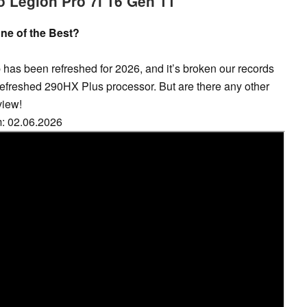
o Legion Pro 7i 16 Gen 11
one of the Best?
has been refreshed for 2026, and it’s broken our records
 refreshed 290HX Plus processor. But are there any other
view!
m: 02.06.2026