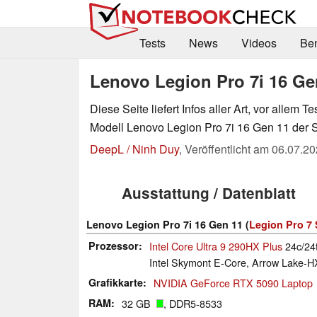
Tests
News
Videos
Be
Lenovo Legion Pro 7i 16 Ge
Diese Seite liefert Infos aller Art, vor allem Te
Modell Lenovo Legion Pro 7i 16 Gen 11 der S
DeepL / Ninh Duy
,
Veröffentlicht am
06.07.20
Ausstattung / Datenblatt
Lenovo Legion Pro 7i 16 Gen 11 (
Legion Pro 7 
Prozessor
Intel Core Ultra 9 290HX Plus
24c/24t
Intel Skymont E-Core, Arrow Lake-H
Grafikkarte
NVIDIA GeForce RTX 5090 Laptop
RAM
32 GB
, DDR5-8533