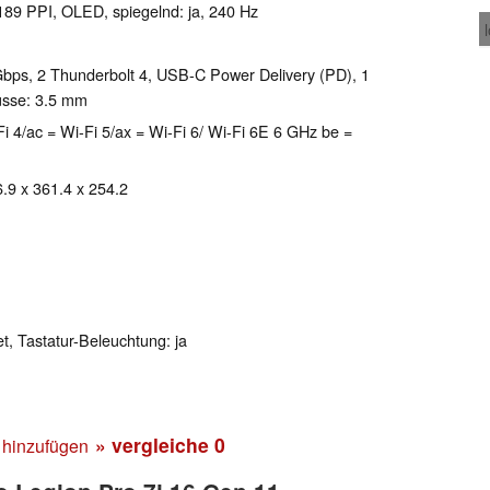
 189 PPI, OLED, spiegelnd: ja, 240 Hz
bps, 2 Thunderbolt 4, USB-C Power Delivery (PD), 1
üsse: 3.5 mm
Wi-Fi 4/ac = Wi-Fi 5/ax = Wi-Fi 6/ Wi-Fi 6E 6 GHz be =
6.9 x 361.4 x 254.2
et, Tastatur-Beleuchtung: ja
» vergleiche
0
 hinzufügen