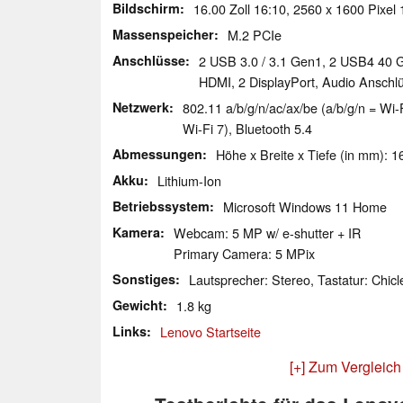
Bildschirm
16.00 Zoll 16:10, 2560 x 1600 Pixel
Massenspeicher
M.2 PCIe
Anschlüsse
2 USB 3.0 / 3.1 Gen1, 2 USB4 40 G
HDMI, 2 DisplayPort, Audio Anschl
Netzwerk
802.11 a/​b/​g/​n/​ac/​ax/​be (a/b/g/n = 
Wi-Fi 7), Bluetooth 5.4
Abmessungen
Höhe x Breite x Tiefe (in mm): 1
Akku
Lithium-Ion
Betriebssystem
Microsoft Windows 11 Home
Kamera
Webcam: 5 MP w/ e-shutter + IR
Primary Camera: 5 MPix
Sonstiges
Lautsprecher: Stereo, Tastatur: Chicl
Gewicht
1.8 kg
Links
Lenovo Startseite
[+] Zum Vergleich