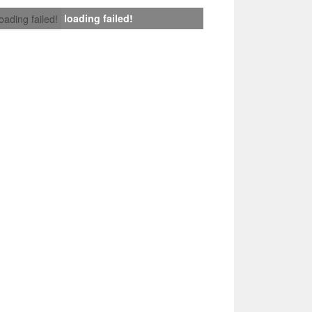
loading failed!
loading failed!