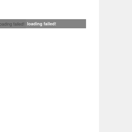
loading failed!
loading failed!