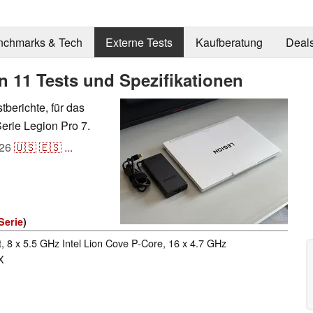
nchmarks & Tech
Externe Tests
Kaufberatung
Deal
n 11 Tests und Spezifikationen
stberichte, für das
erie Legion Pro 7.
26
🇺🇸
🇪🇸
...
Serie
)
, 8 x 5.5 GHz Intel Lion Cove P-Core, 16 x 4.7 GHz
X