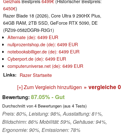
Geizhals
Bestpreis
6499€
(Historischer Bestpreis:
6450€
)
Razer Blade 18 (2026), Core Ultra 9 290HX Plus,
64GB RAM, 2TB SSD, GeForce RTX 5090, DE
(RZ09-0582DGR9-R3G1)
Alternate (de): 6499 EUR
nullprozentshop.de (de): 6499 EUR
notebooksbilliger.de (de): 6499 EUR
Cyberport.de (de): 6499 EUR
computeruniverse.net (de): 6499 EUR
Links
Razer Startseite
» vergleiche
0
[+] Zum Vergleich hinzufügen
87.05%
- Gut
Bewertung:
Durchschnitt von
4
Bewertungen (aus
4
Tests)
Preis: 80%, Leistung: 98%, Ausstattung: 81%,
Bildschirm: 86% Mobilität: 59%, Gehäuse: 94%,
Ergonomie: 90%, Emissionen: 78%