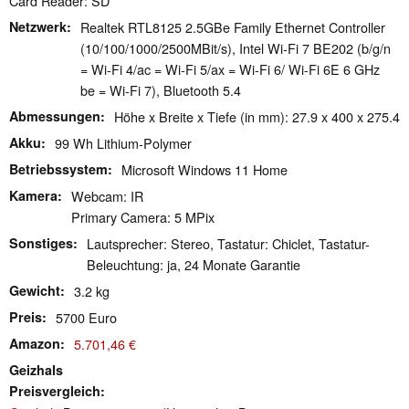
Card Reader: SD
Netzwerk
Realtek RTL8125 2.5GBe Family Ethernet Controller
(10/100/1000/2500MBit/s), Intel Wi-Fi 7 BE202 (b/g/n
= Wi-Fi 4/ac = Wi-Fi 5/ax = Wi-Fi 6/ Wi-Fi 6E 6 GHz
be = Wi-Fi 7), Bluetooth 5.4
Abmessungen
Höhe x Breite x Tiefe (in mm): 27.9 x 400 x 275.4
Akku
99 Wh Lithium-Polymer
Betriebssystem
Microsoft Windows 11 Home
Kamera
Webcam: IR
Primary Camera: 5 MPix
Sonstiges
Lautsprecher: Stereo, Tastatur: Chiclet, Tastatur-
Beleuchtung: ja, 24 Monate Garantie
Gewicht
3.2 kg
Preis
5700 Euro
Amazon
5.701,46 €
Geizhals
Preisvergleich