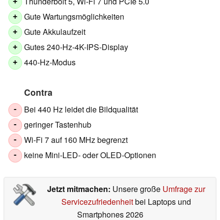
Thunderbolt 5, Wi-Fi 7 und PCIe 5.0
+
Gute Wartungsmöglichkeiten
+
Gute Akkulaufzeit
+
Gutes 240-Hz-4K-IPS-Display
+
440-Hz-Modus
+
Contra
Bei 440 Hz leidet die Bildqualität
-
geringer Tastenhub
-
Wi-Fi 7 auf 160 MHz begrenzt
-
keine Mini-LED- oder OLED-Optionen
-
Jetzt mitmachen:
Unsere große
Umfrage zur
Servicezufriedenheit
bei Laptops und
Smartphones 2026