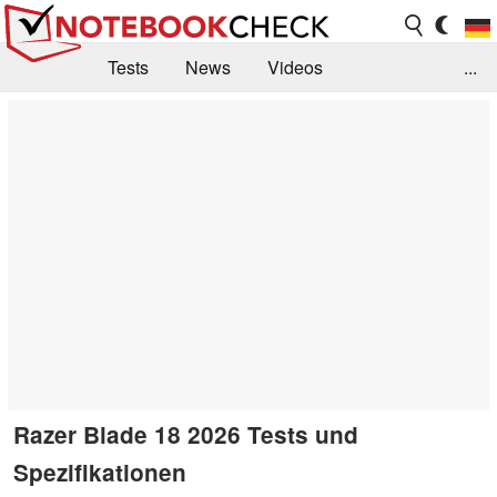
Tests
News
Videos
...
Benchmarks & Tech
Externe Tests
Kaufberatung
Deals
Suche
Jobs
Forum
Razer Blade 18 2026 Tests und
Spezifikationen