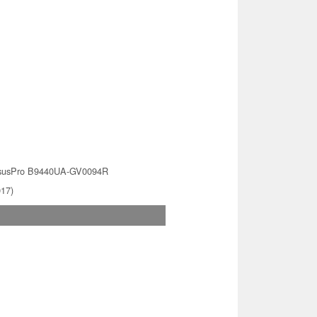
susPro B9440UA-GV0094R
017)