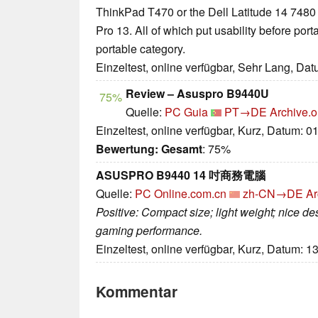
ThinkPad T470 or the Dell Latitude 14 748
Pro 13. All of which put usability before portab
portable category.
Einzeltest, online verfügbar, Sehr Lang, Da
Review – Asuspro B9440U
75%
Quelle:
PC Guia
PT→DE
Archive.o
Einzeltest, online verfügbar, Kurz, Datum: 0
Bewertung:
Gesamt
: 75%
ASUSPRO B9440 14 吋商務電腦
Quelle:
PC Online.com.cn
zh-CN→DE
Ar
Positive: Compact size; light weight; nice d
gaming performance.
Einzeltest, online verfügbar, Kurz, Datum: 1
Kommentar