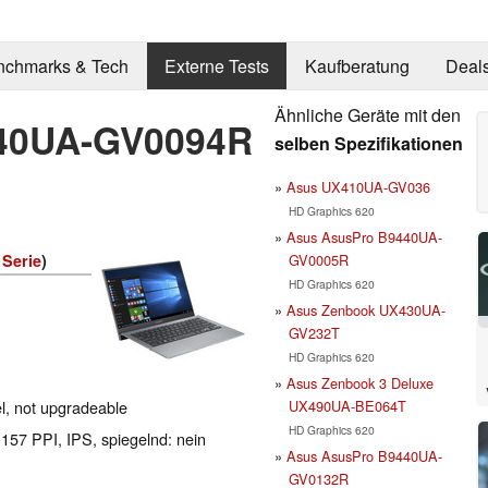
nchmarks & Tech
Externe Tests
Kaufberatung
Deal
Ähnliche Geräte mit den
40UA-GV0094R
selben Spezifikationen
Asus UX410UA-GV036
HD Graphics 620
Asus AsusPro B9440UA-
GV0005R
Serie
)
HD Graphics 620
Asus Zenbook UX430UA-
GV232T
HD Graphics 620
Asus Zenbook 3 Deluxe
UX490UA-BE064T
l, not upgradeable
HD Graphics 620
 157 PPI, IPS, spiegelnd: nein
Asus AsusPro B9440UA-
GV0132R