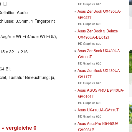
GB
HD Graphics 620
Asus ZenBook UX430UA-
efinition Audio
GV027T
hlüsse: 3.5mm, 1 Fingerprint
HD Graphics 620
Asus ZenBook 3 Deluxe
b/g/n = Wi-Fi 4/ac = Wi-Fi 5/),
UX490UA-BE012T
HD Graphics 620
Asus ZenBook UX430UA-
 15 x 321 x 216
GV003T
HD Graphics 620
64 Bit
Asus ZenBook UX430UA-
GV117T
clet, Tastatur-Beleuchtung: ja,
HD Graphics 620
Asus ASUSPRO B9440UA-
GV0101T
HD Graphics 620
Asus UX410UA-GV113T
HD Graphics 620
Asus AsusPro B9440UA-
» vergleiche
0
GV0081R