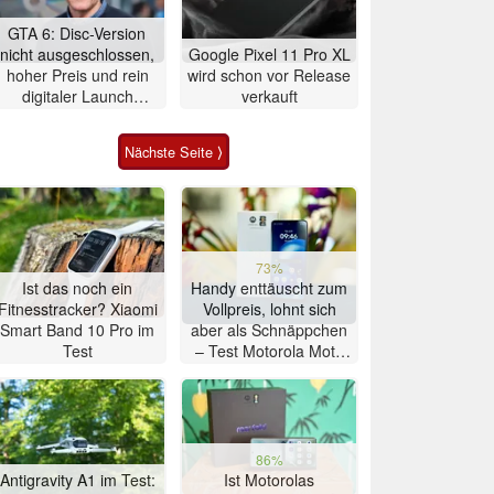
GTA 6: Disc-Version
nicht ausgeschlossen,
Google Pixel 11 Pro XL
hoher Preis und rein
wird schon vor Release
digitaler Launch
verkauft
werden gerechtfertigt
Nächste Seite ⟩
73%
Ist das noch ein
Handy enttäuscht zum
Fitnesstracker? Xiaomi
Vollpreis, lohnt sich
Smart Band 10 Pro im
aber als Schnäppchen
Test
– Test Motorola Moto
G47 Smartphone
86%
Antigravity A1 im Test:
Ist Motorolas