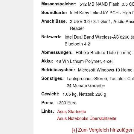
Massenspeicher
512 MB NAND Flash, 0.5 
Soundkarte
Intel Kaby Lake-U/Y PCH - High D
Anschlüsse
2 USB 3.0 / 3.1 Gen1, Audio Ansc
Reader
Netzwerk
Intel Dual Band Wireless-AC 8260 (a/
Bluetooth 4.2
Abmessungen
Höhe x Breite x Tiefe (in mm):
Akku
48 Wh Lithium-Polymer, 4-cell
Betriebssystem
Microsoft Windows 10 Home 
Sonstiges
Lautsprecher: Stereo, Tastatur: Chi
24 Monate Garantie
Gewicht
1.05 kg, Netzteil: 220 g
Preis
1300 Euro
Links
Asus Startseite
Asus Notebooks Übersichtseite
[+] Zum Vergleich hinzufügen