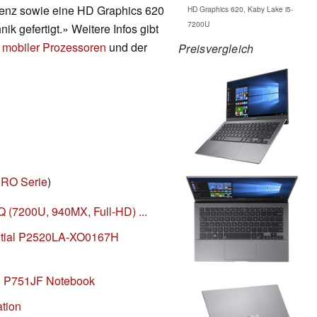
uenz sowie eine HD Graphics 620
HD Graphics 620, Kaby Lake i5-
7200U
ik gefertigt.» Weitere Infos gibt
 mobiler Prozessoren
und der
Preisvergleich
RO Serie
)
(7200U, 940MX, Full-HD) ...
tial P2520LA-XO0167H
al P751JF Notebook
tion