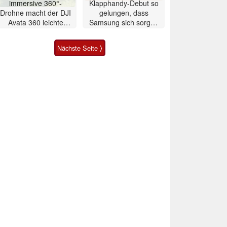
immersive 360°-
Klapphandy-Debut so
Drohne macht der DJI
gelungen, dass
Avata 360 leichte
Samsung sich sorgen
Konkurrenz
muss? – Razr Fold
Smartphone im Test
Nächste Seite ⟩