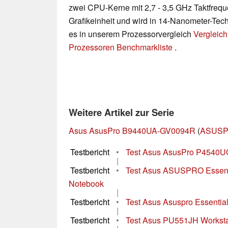
zwei CPU-Kerne mit 2,7 - 3,5 GHz Taktfreq
Grafikeinheit und wird in 14-Nanometer-Techn
es in unserem Prozessorvergleich
Vergleich
Prozessoren Benchmarkliste
.
Weitere Artikel zur Serie
Asus AsusPro B9440UA-GV0094R
(
ASUSP
Testbericht
•
Test Asus AsusPro P4540UQ 
|
Testbericht
•
Test Asus ASUSPRO Essen
Notebook
|
Testbericht
•
Test Asus Asuspro Essenti
|
Testbericht
•
Test Asus PU551JH Worksta