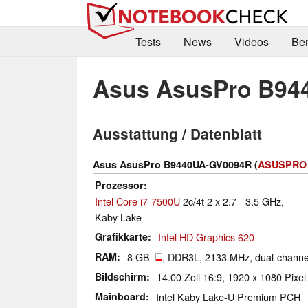
Tests
News
Videos
Be
Asus AsusPro B94
Ausstattung / Datenblatt
Asus AsusPro B9440UA-GV0094R (
ASUSPRO 
Prozessor
Intel Core i7-7500U
2c/4t 2 x 2.7 - 3.5 GHz,
Kaby Lake
Grafikkarte
Intel HD Graphics 620
RAM
8 GB
, DDR3L, 2133 MHz, dual-channe
Bildschirm
14.00 Zoll 16:9, 1920 x 1080 Pixel
Mainboard
Intel Kaby Lake-U Premium PCH