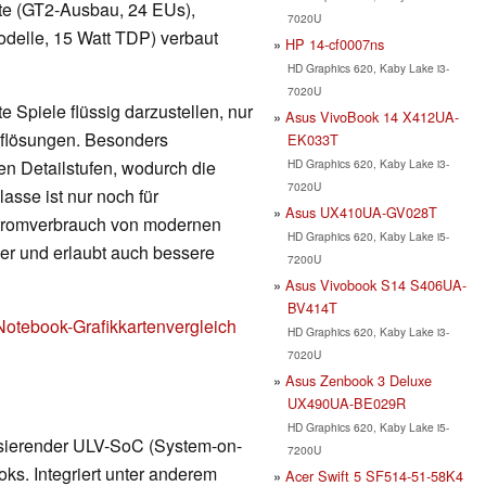
arte (GT2-Ausbau, 24 EUs),
7020U
delle, 15 Watt TDP) verbaut
HP 14-cf0007ns
HD Graphics 620, Kaby Lake i3-
7020U
 Spiele flüssig darzustellen, nur
Asus VivoBook 14 X412UA-
Auflösungen. Besonders
EK033T
HD Graphics 620, Kaby Lake i3-
en Detailstufen, wodurch die
7020U
lasse ist nur noch für
Asus UX410UA-GV028T
Stromverbrauch von modernen
HD Graphics 620, Kaby Lake i5-
nger und erlaubt auch bessere
7200U
Asus Vivobook S14 S406UA-
BV414T
Notebook-Grafikkartenvergleich
HD Graphics 620, Kaby Lake i3-
7020U
Asus Zenbook 3 Deluxe
UX490UA-BE029R
HD Graphics 620, Kaby Lake i5-
asierender ULV-SoC (System-on-
7200U
ks. Integriert unter anderem
Acer Swift 5 SF514-51-58K4