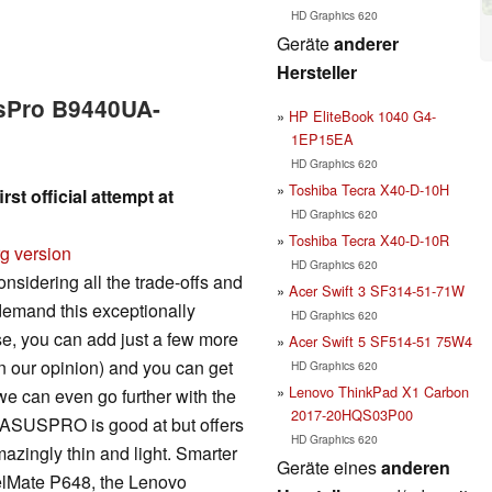
HD Graphics 620
Geräte
anderer
Hersteller
usPro B9440UA-
HP EliteBook 1040 G4-
1EP15EA
HD Graphics 620
Toshiba Tecra X40-D-10H
 official attempt at
HD Graphics 620
Toshiba Tecra X40-D-10R
rg version
HD Graphics 620
 considering all the trade-offs and
Acer Swift 3 SF314-51-71W
 demand this exceptionally
HD Graphics 620
se, you can add just a few more
Acer Swift 5 SF514-51 75W4
in our opinion) and you can get
HD Graphics 620
Lenovo ThinkPad X1 Carbon
 we can even go further with the
2017-20HQS03P00
e ASUSPRO is good at but offers
HD Graphics 620
mazingly thin and light. Smarter
Geräte eines
anderen
velMate P648, the Lenovo