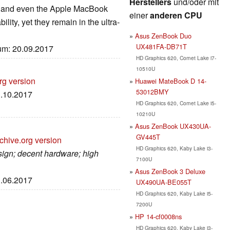
Herstellers
und/oder mit
0 and even the Apple MacBook
einer
anderen CPU
ility, yet they remain in the ultra-
Asus ZenBook Duo
UX481FA-DB71T
tum: 20.09.2017
HD Graphics 620, Comet Lake i7-
10510U
rg version
Huawei MateBook D 14-
53012BMY
1.10.2017
HD Graphics 620, Comet Lake i5-
10210U
Asus ZenBook UX430UA-
GV445T
chive.org version
HD Graphics 620, Kaby Lake i3-
esign; decent hardware; high
7100U
Asus ZenBook 3 Deluxe
3.06.2017
UX490UA-BE055T
HD Graphics 620, Kaby Lake i5-
7200U
HP 14-cf0008ns
HD Graphics 620, Kaby Lake i3-