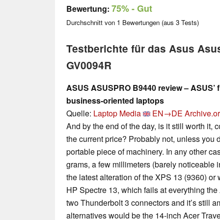
75%
- Gut
Bewertung:
Durchschnitt von
1
Bewertungen (aus
3
Tests)
Testberichte für das Asus As
GV0094R
ASUS ASUSPRO B9440 review – ASUS’ first
business-oriented laptops
Quelle:
Laptop Media
EN→DE
Archive.o
And by the end of the day, is it still worth it,
the current price? Probably not, unless you
portable piece of machinery. In any other ca
grams, a few millimeters (barely noticeable 
the latest alteration of the XPS 13 (9360) or
HP Spectre 13, which fails at everything th
two Thunderbolt 3 connectors and it’s still a
alternatives would be the 14-inch Acer Tra