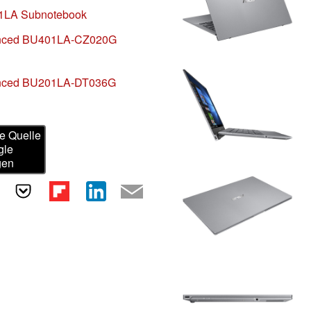
1LA Subnotebook
nced BU401LA-CZ020G
nced BU201LA-DT036G
e Quelle
gle
gen