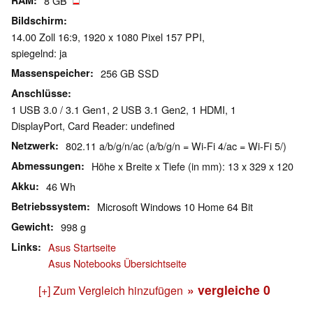
RAM
8 GB
Bildschirm
14.00 Zoll 16:9, 1920 x 1080 Pixel 157 PPI,
spiegelnd: ja
Massenspeicher
256 GB SSD
Anschlüsse
1 USB 3.0 / 3.1 Gen1, 2 USB 3.1 Gen2, 1 HDMI, 1
DisplayPort, Card Reader: undefined
Netzwerk
802.11 a/b/g/n/ac (a/b/g/n = Wi-Fi 4/ac = Wi-Fi 5/)
Abmessungen
Höhe x Breite x Tiefe (in mm): 13 x 329 x 120
Akku
46 Wh
Betriebssystem
Microsoft Windows 10 Home 64 Bit
Gewicht
998 g
Links
Asus Startseite
Asus Notebooks Übersichtseite
» vergleiche
0
[+] Zum Vergleich hinzufügen