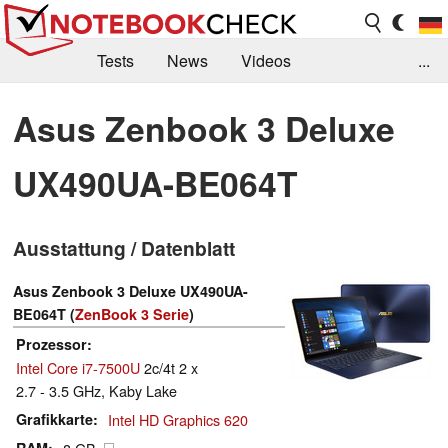
Tests
News
Videos
...
Benchmarks & Tech
Externe Tests
Asus Zenbook 3 Deluxe
Kaufberatung
Deals
Suche
Jobs
UX490UA-BE064T
Forum
Ausstattung / Datenblatt
Asus Zenbook 3 Deluxe UX490UA-
BE064T (
ZenBook 3 Serie
)
Prozessor
Intel Core i7-7500U
2c/4t 2 x
2.7 - 3.5 GHz, Kaby Lake
Grafikkarte
Intel HD Graphics 620