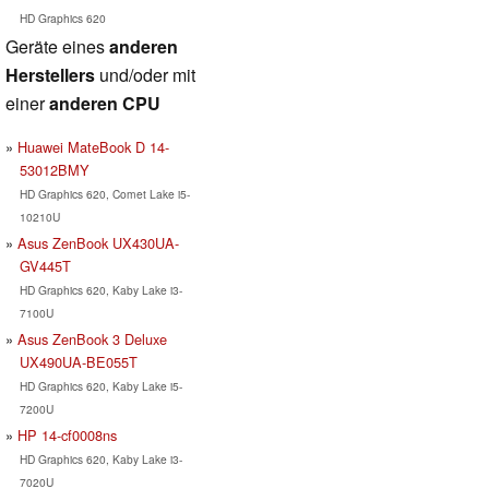
HD Graphics 620
Geräte eines
anderen
Herstellers
und/oder mit
einer
anderen CPU
Huawei MateBook D 14-
53012BMY
HD Graphics 620, Comet Lake i5-
10210U
Asus ZenBook UX430UA-
GV445T
HD Graphics 620, Kaby Lake i3-
7100U
Asus ZenBook 3 Deluxe
UX490UA-BE055T
HD Graphics 620, Kaby Lake i5-
7200U
HP 14-cf0008ns
HD Graphics 620, Kaby Lake i3-
7020U