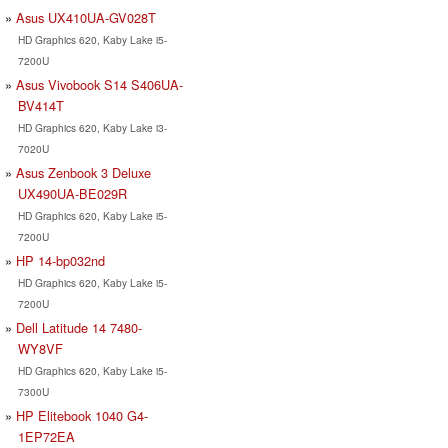
Asus UX410UA-GV028T
HD Graphics 620, Kaby Lake i5-
7200U
Asus Vivobook S14 S406UA-
BV414T
HD Graphics 620, Kaby Lake i3-
7020U
Asus Zenbook 3 Deluxe
UX490UA-BE029R
HD Graphics 620, Kaby Lake i5-
7200U
HP 14-bp032nd
HD Graphics 620, Kaby Lake i5-
7200U
Dell Latitude 14 7480-
WY8VF
HD Graphics 620, Kaby Lake i5-
7300U
HP Elitebook 1040 G4-
1EP72EA