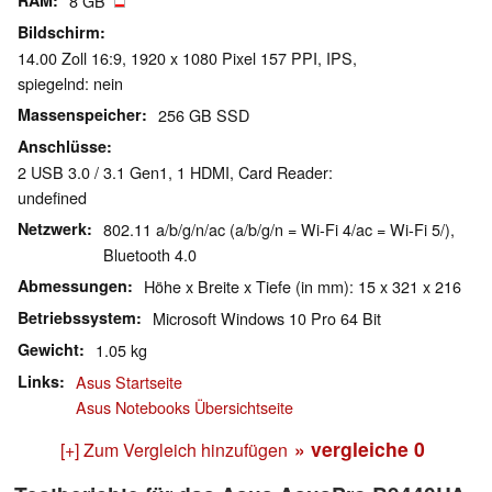
RAM
8 GB
Bildschirm
14.00 Zoll 16:9, 1920 x 1080 Pixel 157 PPI, IPS,
spiegelnd: nein
Massenspeicher
256 GB SSD
Anschlüsse
2 USB 3.0 / 3.1 Gen1, 1 HDMI, Card Reader:
undefined
Netzwerk
802.11 a/b/g/n/ac (a/b/g/n = Wi-Fi 4/ac = Wi-Fi 5/),
Bluetooth 4.0
Abmessungen
Höhe x Breite x Tiefe (in mm): 15 x 321 x 216
Betriebssystem
Microsoft Windows 10 Pro 64 Bit
Gewicht
1.05 kg
Links
Asus Startseite
Asus Notebooks Übersichtseite
» vergleiche
0
[+] Zum Vergleich hinzufügen