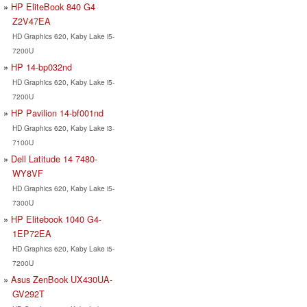
HP EliteBook 840 G4
Z2V47EA
HD Graphics 620, Kaby Lake i5-
7200U
HP 14-bp032nd
HD Graphics 620, Kaby Lake i5-
7200U
HP Pavilion 14-bf001nd
HD Graphics 620, Kaby Lake i3-
7100U
Dell Latitude 14 7480-
WY8VF
HD Graphics 620, Kaby Lake i5-
7300U
HP Elitebook 1040 G4-
1EP72EA
HD Graphics 620, Kaby Lake i5-
7200U
Asus ZenBook UX430UA-
GV292T