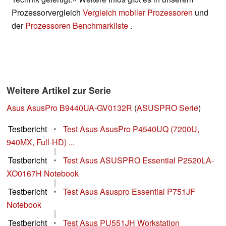
Prozessorvergleich
Vergleich mobiler Prozessoren
und
der
Prozessoren Benchmarkliste
.
Weitere Artikel zur Serie
Asus AsusPro B9440UA-GV0132R
(
ASUSPRO Serie
)
Testbericht
•
Test Asus AsusPro P4540UQ (7200U,
940MX, Full-HD) ...
|
Testbericht
•
Test Asus ASUSPRO Essential P2520LA-
XO0167H Notebook
|
Testbericht
•
Test Asus Asuspro Essential P751JF
Notebook
|
Testbericht
•
Test Asus PU551JH Workstation