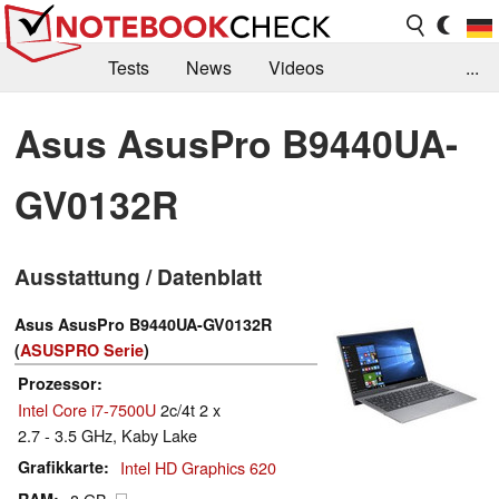
Tests
News
Videos
...
Benchmarks & Tech
Externe Tests
Asus AsusPro B9440UA-
Kaufberatung
Deals
Suche
Jobs
GV0132R
Forum
Ausstattung / Datenblatt
Asus AsusPro B9440UA-GV0132R
(
ASUSPRO Serie
)
Prozessor
Intel Core i7-7500U
2c/4t 2 x
2.7 - 3.5 GHz, Kaby Lake
Grafikkarte
Intel HD Graphics 620