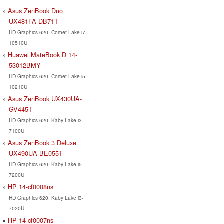
Asus ZenBook Duo
UX481FA-DB71T
HD Graphics 620, Comet Lake i7-
10510U
Huawei MateBook D 14-
53012BMY
HD Graphics 620, Comet Lake i5-
10210U
Asus ZenBook UX430UA-
GV445T
HD Graphics 620, Kaby Lake i3-
7100U
Asus ZenBook 3 Deluxe
UX490UA-BE055T
HD Graphics 620, Kaby Lake i5-
7200U
HP 14-cf0008ns
HD Graphics 620, Kaby Lake i3-
7020U
HP 14-cf0007ns