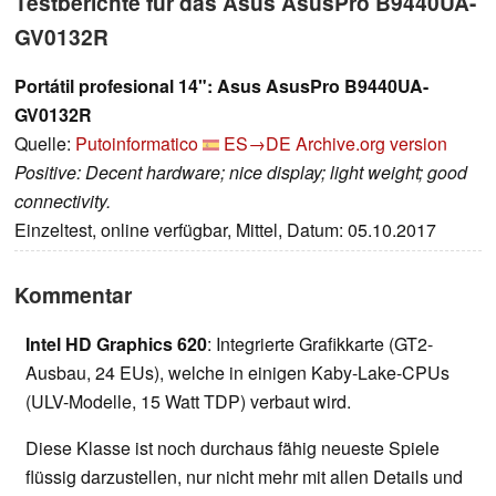
Testberichte für das Asus AsusPro B9440UA-
GV0132R
Portátil profesional 14": Asus AsusPro B9440UA-
GV0132R
Quelle:
Putoinformatico
ES→DE
Archive.org version
Positive: Decent hardware; nice display; light weight; good
connectivity.
Einzeltest, online verfügbar, Mittel, Datum: 05.10.2017
Kommentar
Intel HD Graphics 620
: Integrierte Grafikkarte (GT2-
Ausbau, 24 EUs), welche in einigen Kaby-Lake-CPUs
(ULV-Modelle, 15 Watt TDP) verbaut wird.
Diese Klasse ist noch durchaus fähig neueste Spiele
flüssig darzustellen, nur nicht mehr mit allen Details und