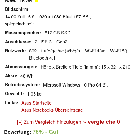
RAM
16 GB
Bildschirm
14.00 Zoll 16:9, 1920 x 1080 Pixel 157 PPI,
spiegelnd: nein
Massenspeicher
512 GB SSD
Anschlüsse
2 USB 3.1 Gen2
Netzwerk
802.11 a/b/g/n/ac (a/b/g/n = Wi-Fi 4/ac = Wi-Fi 5/),
Bluetooth 4.1
Abmessungen
Höhe x Breite x Tiefe (in mm): 15 x 321 x 216
Akku
48 Wh
Betriebssystem
Microsoft Windows 10 Pro 64 Bit
Gewicht
1.05 kg
Links
Asus Startseite
Asus Notebooks Übersichtseite
» vergleiche
0
[+] Zum Vergleich hinzufügen
75%
- Gut
Bewertung: