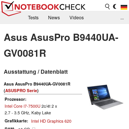
Tests
News
Videos
...
Benchmarks & Tech
Externe Tests
Asus AsusPro B9440UA-
Kaufberatung
Deals
Suche
Jobs
GV0081R
Forum
Ausstattung / Datenblatt
Asus AsusPro B9440UA-GV0081R
(
ASUSPRO Serie
)
Prozessor
Intel Core i7-7500U
2c/4t 2 x
2.7 - 3.5 GHz, Kaby Lake
Grafikkarte
Intel HD Graphics 620