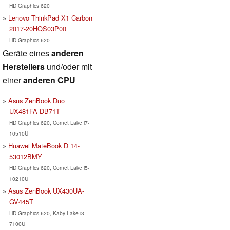
HD Graphics 620
Lenovo ThinkPad X1 Carbon
2017-20HQS03P00
HD Graphics 620
Geräte eines
anderen
Herstellers
und/oder mit
einer
anderen CPU
Asus ZenBook Duo
UX481FA-DB71T
HD Graphics 620, Comet Lake i7-
10510U
Huawei MateBook D 14-
53012BMY
HD Graphics 620, Comet Lake i5-
10210U
Asus ZenBook UX430UA-
GV445T
HD Graphics 620, Kaby Lake i3-
7100U