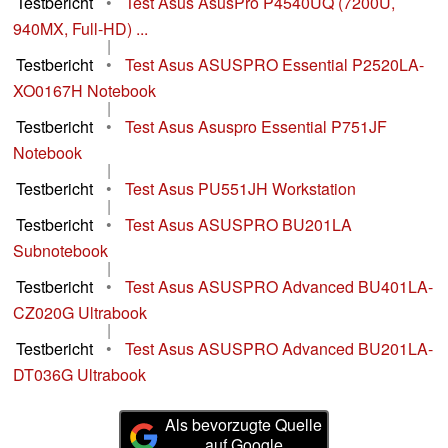
Testbericht
•
Test Asus AsusPro P4540UQ (7200U,
940MX, Full-HD) ...
|
Testbericht
•
Test Asus ASUSPRO Essential P2520LA-
XO0167H Notebook
|
Testbericht
•
Test Asus Asuspro Essential P751JF
Notebook
|
Testbericht
•
Test Asus PU551JH Workstation
|
Testbericht
•
Test Asus ASUSPRO BU201LA
Subnotebook
|
Testbericht
•
Test Asus ASUSPRO Advanced BU401LA-
CZ020G Ultrabook
|
Testbericht
•
Test Asus ASUSPRO Advanced BU201LA-
DT036G Ultrabook
Als bevorzugte Quelle
auf Google