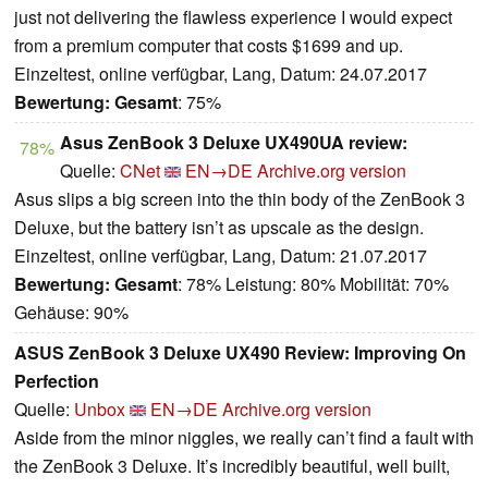
just not delivering the flawless experience I would expect
from a premium computer that costs $1699 and up.
Einzeltest, online verfügbar, Lang, Datum: 24.07.2017
Bewertung:
Gesamt
: 75%
Asus ZenBook 3 Deluxe UX490UA review:
78%
Quelle:
CNet
EN→DE
Archive.org version
Asus slips a big screen into the thin body of the ZenBook 3
Deluxe, but the battery isn’t as upscale as the design.
Einzeltest, online verfügbar, Lang, Datum: 21.07.2017
Bewertung:
Gesamt
: 78% Leistung: 80% Mobilität: 70%
Gehäuse: 90%
ASUS ZenBook 3 Deluxe UX490 Review: Improving On
Perfection
Quelle:
Unbox
EN→DE
Archive.org version
Aside from the minor niggles, we really can’t find a fault with
the ZenBook 3 Deluxe. It’s incredibly beautiful, well built,