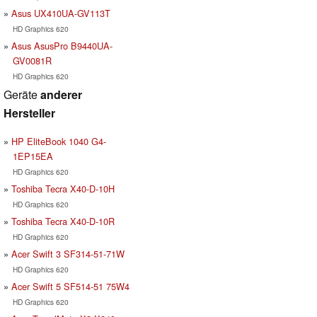
Asus UX410UA-GV113T
HD Graphics 620
Asus AsusPro B9440UA-
GV0081R
HD Graphics 620
Geräte
anderer
Hersteller
HP EliteBook 1040 G4-
1EP15EA
HD Graphics 620
Toshiba Tecra X40-D-10H
HD Graphics 620
Toshiba Tecra X40-D-10R
HD Graphics 620
Acer Swift 3 SF314-51-71W
HD Graphics 620
Acer Swift 5 SF514-51 75W4
HD Graphics 620