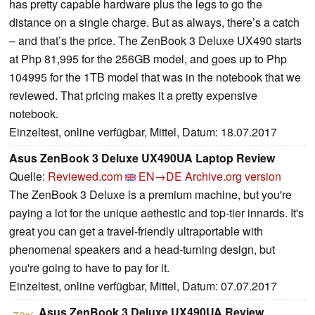
has pretty capable hardware plus the legs to go the
distance on a single charge. But as always, there’s a catch
– and that’s the price. The ZenBook 3 Deluxe UX490 starts
at Php 81,995 for the 256GB model, and goes up to Php
104995 for the 1TB model that was in the notebook that we
reviewed. That pricing makes it a pretty expensive
notebook.
Einzeltest, online verfügbar, Mittel, Datum: 18.07.2017
Asus ZenBook 3 Deluxe UX490UA Laptop Review
Quelle:
Reviewed.com
EN→DE
Archive.org version
The ZenBook 3 Deluxe is a premium machine, but you're
paying a lot for the unique aethestic and top-tier innards. It's
great you can get a travel-friendly ultraportable with
phenomenal speakers and a head-turning design, but
you're going to have to pay for it.
Einzeltest, online verfügbar, Mittel, Datum: 07.07.2017
Asus ZenBook 3 Deluxe UX490UA Review