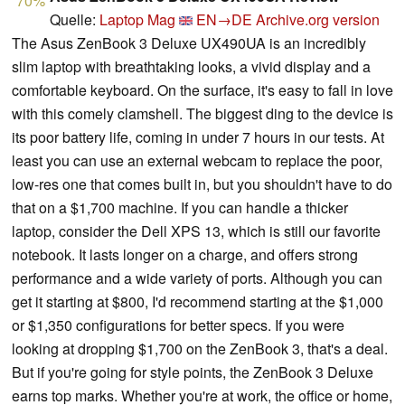
70%
Quelle:
Laptop Mag
EN→DE
Archive.org version
The Asus ZenBook 3 Deluxe UX490UA is an incredibly
slim laptop with breathtaking looks, a vivid display and a
comfortable keyboard. On the surface, it's easy to fall in love
with this comely clamshell. The biggest ding to the device is
its poor battery life, coming in under 7 hours in our tests. At
least you can use an external webcam to replace the poor,
low-res one that comes built in, but you shouldn't have to do
that on a $1,700 machine. If you can handle a thicker
laptop, consider the Dell XPS 13, which is still our favorite
notebook. It lasts longer on a charge, and offers strong
performance and a wide variety of ports. Although you can
get it starting at $800, I'd recommend starting at the $1,000
or $1,350 configurations for better specs. If you were
looking at dropping $1,700 on the ZenBook 3, that's a deal.
But if you're going for style points, the ZenBook 3 Deluxe
earns top marks. Whether you're at work, the office or home,