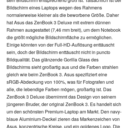
sein Bildschirm entsprechend groß ist. Tatsächlich ist der
Bildschirm eines Laptops wegen des Rahmens
normalerweise kleiner als die beworbene Größe. Daher
hat Asus das ZenBook 3 Deluxe mit extrem dünnen
Rahmen ausgestattet (7,46 mm breit), um dem Notebook
die größt mögliche Bildschirmfläche zu ermöglichen.
Einige könnten von der Full-HD-Auflösung enttäuscht
sein, doch der Bildschirm enttäuscht nicht in puncto
Bildqualität. Das glänzende Gorilla Glass des
Bildschirms sieht großartig aus und die Farben strahlen
gleich wie beim ZenBook 3. Asus spezifiziert eine
sRGB-Abdeckung von 100%, was für Fotografen und
alle, die lebendige Farben mögen, großartig ist. Das
ZenBook 3 Deluxe übernimmt das Design von seinem
jüngeren Bruder, der original ZenBook 3. Es handelt sich
um den schönsten Premium-Laptop am Markt. Den navy-
blaue Aluminium-Deckel zieren das Markenzeichen von
Asus, konzentrische Kreise, und ein goldenes Logo. Die