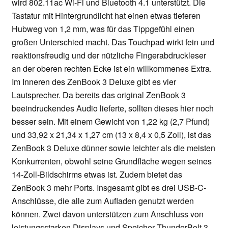
wird 802.11ac Wi-Fi und Bluetooth 4.1 unterstützt. Die
Tastatur mit Hintergrundlicht hat einen etwas tieferen
Hubweg von 1,2 mm, was für das Tippgefühl einen
großen Unterschied macht. Das Touchpad wirkt fein und
reaktionsfreudig und der nützliche Fingerabdruckleser
an der oberen rechten Ecke ist ein willkommenes Extra.
Im Inneren des ZenBook 3 Deluxe gibt es vier
Lautsprecher. Da bereits das original ZenBook 3
beeindruckendes Audio lieferte, sollten dieses hier noch
besser sein. Mit einem Gewicht von 1,22 kg (2,7 Pfund)
und 33,92 x 21,34 x 1,27 cm (13 x 8,4 x 0,5 Zoll), ist das
ZenBook 3 Deluxe dünner sowie leichter als die meisten
Konkurrenten, obwohl seine Grundfläche wegen seines
14-Zoll-Bildschirms etwas ist. Zudem bietet das
ZenBook 3 mehr Ports. Insgesamt gibt es drei USB-C-
Anschlüsse, die alle zum Aufladen genutzt werden
können. Zwei davon unterstützen zum Anschluss von
leistungsstarken Displays und Speicher ThunderBolt 3.