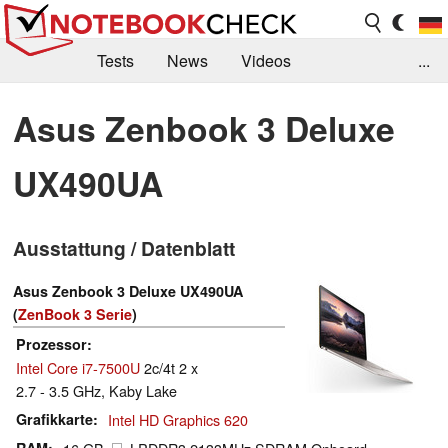
Tests
News
Videos
...
Benchmarks & Tech
Externe Tests
Asus Zenbook 3 Deluxe
Kaufberatung
Deals
Suche
Jobs
UX490UA
Forum
Ausstattung / Datenblatt
Asus Zenbook 3 Deluxe UX490UA
(
ZenBook 3 Serie
)
Prozessor
Intel Core i7-7500U
2c/4t 2 x
2.7 - 3.5 GHz, Kaby Lake
Grafikkarte
Intel HD Graphics 620