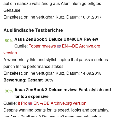
auf ein nahezu vollständig aus Aluminium gefertigtes
Gehäuse.
Einzeltest, online verfügbar, Kurz, Datum: 10.01.2017
Ausländische Testberichte
Asus ZenBook 3 Deluxe UX490UA Review
80%
Quelle:
Toptenreviews
EN→DE
Archive.org
version
A wonderfully thin and stylish laptop that packs a serious
punch in the performance stakes.
Einzeltest, online verfügbar, Kurz, Datum: 14.09.2018
Bewertung:
Gesamt
: 80%
Asus ZenBook 3 Deluxe review: Fast, stylish and
80%
far too expensive
Quelle:
It Pro
EN→DE
Archive.org version
Despite winning points for its speed, looks and portability,
the Asus ZenBook 3 Deluxe isn’t good enough value