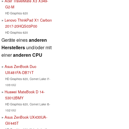
Acer TravelMate X3 X349-
G2-M
HD Graphics 620
Lenovo ThinkPad X1 Carbon
2017-20HQS03P00
HD Graphics 620
Geräte eines
anderen
Herstellers
und/oder mit
einer
anderen CPU
Asus ZenBook Duo
UX481FA-DB71T
HD Graphics 620, Comet Lake i7-
10510U
Huawei MateBook D 14-
53012BMY
HD Graphics 620, Comet Lake i5-
10210U
Asus ZenBook UX430UA-
GV445T