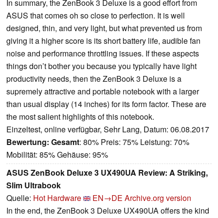
In summary, the ZenBook 3 Deluxe is a good effort from
ASUS that comes oh so close to perfection. It is well
designed, thin, and very light, but what prevented us from
giving it a higher score is its short battery life, audible fan
noise and performance throttling issues. If these aspects
things don’t bother you because you typically have light
productivity needs, then the ZenBook 3 Deluxe is a
supremely attractive and portable notebook with a larger
than usual display (14 inches) for its form factor. These are
the most salient highlights of this notebook.
Einzeltest, online verfügbar, Sehr Lang, Datum: 06.08.2017
Bewertung:
Gesamt
: 80% Preis: 75% Leistung: 70%
Mobilität: 85% Gehäuse: 95%
ASUS ZenBook Deluxe 3 UX490UA Review: A Striking,
Slim Ultrabook
Quelle:
Hot Hardware
EN→DE
Archive.org version
In the end, the ZenBook 3 Deluxe UX490UA offers the kind