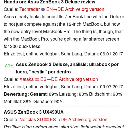
Hands on: Asus ZenBook 3 Deluxe review
Quelle:
Techradar
EN→DE
Archive.org version
Asus clearly looks to boost its ZenBook line with the Deluxe
to not just compete against the 12-inch MacBook, but now
the new entry-level MacBook Pro. The thing is, though, that
with the MacBook Pro, you’re getting a far sharper screen
for 200 bucks less.
Einzeltest, online verfügbar, Sehr Lang, Datum: 06.01.2017
Asus Zenbook 3 Deluxe, análisis: ultrabook por
89%
fuera, "bestia" por dentro
Quelle:
Xataka
ES→DE
Archive.org version
Einzeltest, online verfügbar, Sehr Lang, Datum: 09.07.2017
Bewertung:
Gesamt
: 89% Leistung: 88% Bildschirm: 90%
Mobilität: 88% Gehäuse: 90%
ASUS ZenBook 3 UX490UA
Quelle:
Noticias 3D
ES→DE
Archive.org version
Positive: High performance; slim size; light weight; excellent