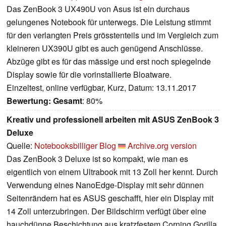
Das ZenBook 3 UX490U von Asus ist ein durchaus
gelungenes Notebook für unterwegs. Die Leistung stimmt
für den verlangten Preis grösstenteils und im Vergleich zum
kleineren UX390U gibt es auch genügend Anschlüsse.
Abzüge gibt es für das mässige und erst noch spiegelnde
Display sowie für die vorinstallierte Bloatware.
Einzeltest, online verfügbar, Kurz, Datum: 13.11.2017
Bewertung:
Gesamt
: 80%
Kreativ und professionell arbeiten mit ASUS ZenBook 3
Deluxe
Quelle:
Notebooksbilliger Blog
Archive.org version
Das ZenBook 3 Deluxe ist so kompakt, wie man es
eigentlich von einem Ultrabook mit 13 Zoll her kennt. Durch
Verwendung eines NanoEdge-Display mit sehr dünnen
Seitenrändern hat es ASUS geschafft, hier ein Display mit
14 Zoll unterzubringen. Der Bildschirm verfügt über eine
hauchdünne Beschichtung aus kratzfestem Corning Gorilla