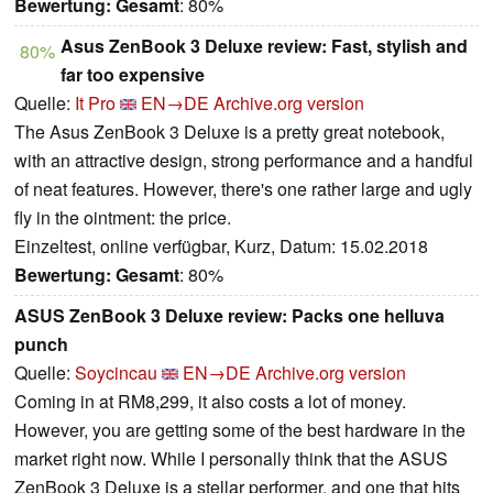
Bewertung:
Gesamt
: 80%
Asus ZenBook 3 Deluxe review: Fast, stylish and
80%
far too expensive
Quelle:
It Pro
EN→DE
Archive.org version
The Asus ZenBook 3 Deluxe is a pretty great notebook,
with an attractive design, strong performance and a handful
of neat features. However, there's one rather large and ugly
fly in the ointment: the price.
Einzeltest, online verfügbar, Kurz, Datum: 15.02.2018
Bewertung:
Gesamt
: 80%
ASUS ZenBook 3 Deluxe review: Packs one helluva
punch
Quelle:
Soycincau
EN→DE
Archive.org version
Coming in at RM8,299, it also costs a lot of money.
However, you are getting some of the best hardware in the
market right now. While I personally think that the ASUS
ZenBook 3 Deluxe is a stellar performer, and one that hits