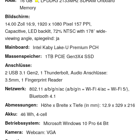
RAM
16 GB
, LPDDR3 2133MHz SDRAM Onboard
Memory
Bildschirm
14.00 Zoll 16:9, 1920 x 1080 Pixel 157 PPI,
Capacitive, LED backlit, 72% NTSC with 178˚ wide-
viewing angle, spiegelnd: ja
Mainboard
Intel Kaby Lake-U Premium PCH
Massenspeicher
1TB PCIE Gen3X4 SSD
Anschlüsse
2 USB 3.1 Gen2, 1 Thunderbolt, Audio Anschlüsse:
3.5mm, 1 Fingerprint Reader
Netzwerk
802.11 a/b/g/n/ac (a/b/g/n = Wi-Fi 4/ac = Wi-Fi 5/),
Bluetooth 4.1
Abmessungen
Höhe x Breite x Tiefe (in mm): 12.9 x 329 x 216
Akku
46 Wh, 4-cell
Betriebssystem
Microsoft Windows 10 Pro 64 Bit
Kamera
Webcam: VGA