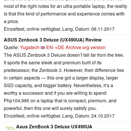
most of the right notes for an ultra-portable laptop, the reality
is that this kind of performance and experience comes with
a price.
Einzeltest, online verfügbar, Lang, Datum: 06.11.2017
ASUS Zenbook 3 Deluxe (UX490UA) Review
Quelle:
Yugatech
EN→DE
Archive.org version
The ASUS Zenbook 3 Deluxe doesn’t fall far from the tree.
It sports the same sleek and premium built of its
predecessor, the Zenbook 3. However, their difference lies
in certain aspects — this one got a larger display, larger
SSD capacity, and bigger battery. Nevertheless, it’s a
worthy a successor and if you are willing to spend
Php104,995 on a laptop that is compact, premium, and
powerful, then this one will surely satisfy you.
Einzeltest, online verfügbar, Lang, Datum: 24.10.2017
Asus ZenBook 3 Deluxe UX490UA
70%