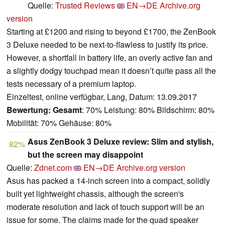
Quelle:
Trusted Reviews
EN→DE
Archive.org
version
Starting at £1200 and rising to beyond £1700, the ZenBook
3 Deluxe needed to be next-to-flawless to justify its price.
However, a shortfall in battery life, an overly active fan and
a slightly dodgy touchpad mean it doesn’t quite pass all the
tests necessary of a premium laptop.
Einzeltest, online verfügbar, Lang, Datum: 13.09.2017
Bewertung:
Gesamt
: 70% Leistung: 80% Bildschirm: 80%
Mobilität: 70% Gehäuse: 80%
Asus ZenBook 3 Deluxe review: Slim and stylish,
82%
but the screen may disappoint
Quelle:
Zdnet.com
EN→DE
Archive.org version
Asus has packed a 14-inch screen into a compact, solidly
built yet lightweight chassis, although the screen's
moderate resolution and lack of touch support will be an
issue for some. The claims made for the quad speaker