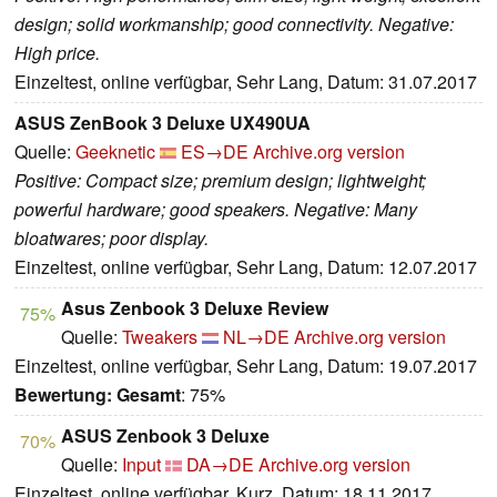
design; solid workmanship; good connectivity. Negative:
High price.
Einzeltest, online verfügbar, Sehr Lang, Datum: 31.07.2017
ASUS ZenBook 3 Deluxe UX490UA
Quelle:
Geeknetic
ES→DE
Archive.org version
Positive: Compact size; premium design; lightweight;
powerful hardware; good speakers. Negative: Many
bloatwares; poor display.
Einzeltest, online verfügbar, Sehr Lang, Datum: 12.07.2017
Asus Zenbook 3 Deluxe Review
75%
Quelle:
Tweakers
NL→DE
Archive.org version
Einzeltest, online verfügbar, Sehr Lang, Datum: 19.07.2017
Bewertung:
Gesamt
: 75%
ASUS Zenbook 3 Deluxe
70%
Quelle:
Input
DA→DE
Archive.org version
Einzeltest, online verfügbar, Kurz, Datum: 18.11.2017