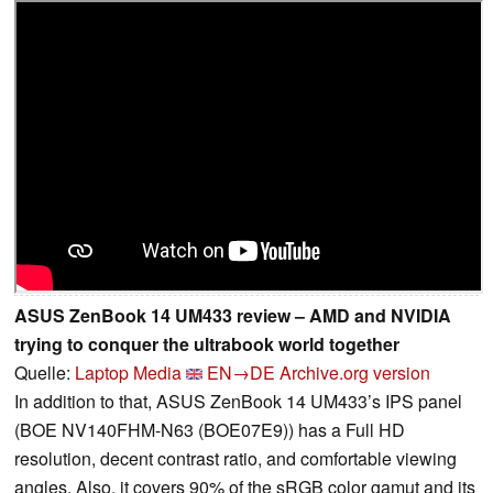
ASUS ZenBook 14 UM433 review – AMD and NVIDIA
trying to conquer the ultrabook world together
Quelle:
Laptop Media
EN→DE
Archive.org version
In addition to that, ASUS ZenBook 14 UM433’s IPS panel
(BOE NV140FHM-N63 (BOE07E9)) has a Full HD
resolution, decent contrast ratio, and comfortable viewing
angles. Also, it covers 90% of the sRGB color gamut and its