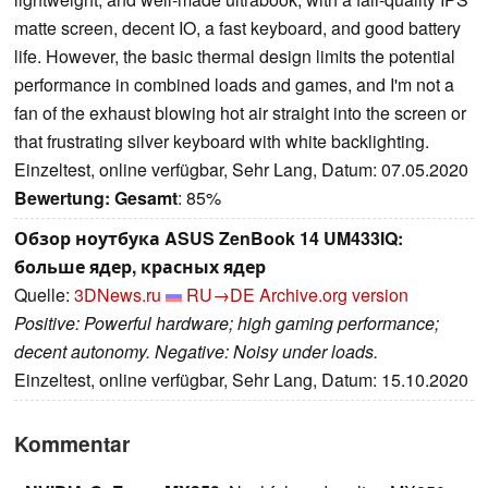
matte screen, decent IO, a fast keyboard, and good battery
life. However, the basic thermal design limits the potential
performance in combined loads and games, and I'm not a
fan of the exhaust blowing hot air straight into the screen or
that frustrating silver keyboard with white backlighting.
Einzeltest, online verfügbar, Sehr Lang, Datum: 07.05.2020
Bewertung:
Gesamt
: 85%
Обзор ноутбука ASUS ZenBook 14 UM433IQ:
больше ядер, красных ядер
Quelle:
3DNews.ru
RU→DE
Archive.org version
Positive: Powerful hardware; high gaming performance;
decent autonomy. Negative: Noisy under loads.
Einzeltest, online verfügbar, Sehr Lang, Datum: 15.10.2020
Kommentar