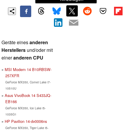
Geräte eines
anderen
Herstellers
und/oder mit
einer
anderen CPU
MSI Modern 14 B10RBSW-
257XFR
GeForce MX350, Comet Lake i7-
10510U
Asus VivoBook 14 S433JQ-
EB166
GeForce MX350, Ice Lake i5-
1035G1
HP Pavilion 14-dv0006ns
GeForce MX350, Tiger Lake i5-