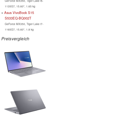
GeForce MX350, Tiger Lake i5-
1135G7, 15.60", 1.65 kg
Asus VivoBook S15
S533EQ-BQ002T
GeForce MX350, Tiger Lake i7-
1165G7, 15.60", 1.8 kg
Preisvergleich