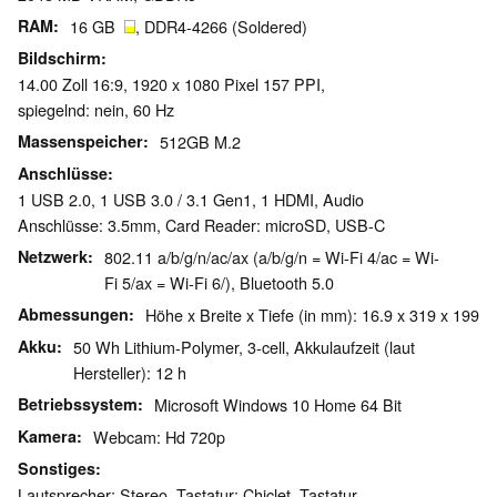
RAM
16 GB
, DDR4-4266 (Soldered)
Bildschirm
14.00 Zoll 16:9, 1920 x 1080 Pixel 157 PPI,
spiegelnd: nein, 60 Hz
Massenspeicher
512GB M.2
Anschlüsse
1 USB 2.0, 1 USB 3.0 / 3.1 Gen1, 1 HDMI, Audio
Anschlüsse: 3.5mm, Card Reader: microSD, USB-C
Netzwerk
802.11 a/b/g/n/ac/ax (a/b/g/n = Wi-Fi 4/ac = Wi-
Fi 5/ax = Wi-Fi 6/), Bluetooth 5.0
Abmessungen
Höhe x Breite x Tiefe (in mm): 16.9 x 319 x 199
Akku
50 Wh Lithium-Polymer, 3-cell, Akkulaufzeit (laut
Hersteller): 12 h
Betriebssystem
Microsoft Windows 10 Home 64 Bit
Kamera
Webcam: Hd 720p
Sonstiges
Lautsprecher: Stereo, Tastatur: Chiclet, Tastatur-