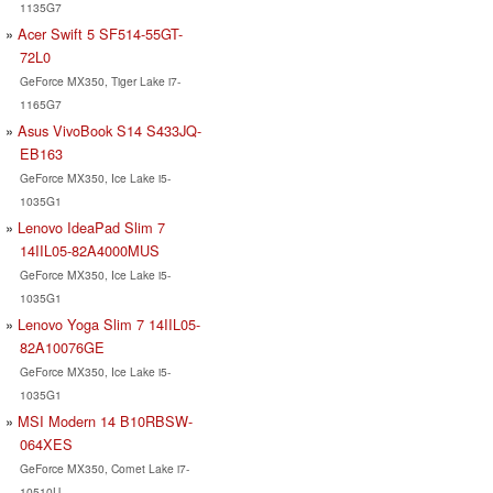
1135G7
Acer Swift 5 SF514-55GT-
72L0
GeForce MX350, Tiger Lake i7-
1165G7
Asus VivoBook S14 S433JQ-
EB163
GeForce MX350, Ice Lake i5-
1035G1
Lenovo IdeaPad Slim 7
14IIL05-82A4000MUS
GeForce MX350, Ice Lake i5-
1035G1
Lenovo Yoga Slim 7 14IIL05-
82A10076GE
GeForce MX350, Ice Lake i5-
1035G1
MSI Modern 14 B10RBSW-
064XES
GeForce MX350, Comet Lake i7-
10510U