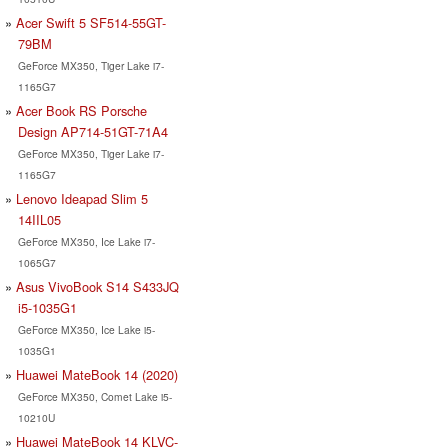
Acer Swift 5 SF514-55GT-
79BM
GeForce MX350, Tiger Lake i7-
1165G7
Acer Book RS Porsche
Design AP714-51GT-71A4
GeForce MX350, Tiger Lake i7-
1165G7
Lenovo Ideapad Slim 5
14IIL05
GeForce MX350, Ice Lake i7-
1065G7
Asus VivoBook S14 S433JQ
i5-1035G1
GeForce MX350, Ice Lake i5-
1035G1
Huawei MateBook 14 (2020)
GeForce MX350, Comet Lake i5-
10210U
Huawei MateBook 14 KLVC-