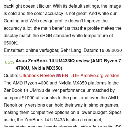
backlight doesn’t flicker. With its default settings, the image
is cold and the color accuracy is not great. And while our
Gaming and Web design profile doesn’t improve the
accuracy a lot, the main benefit is that the profile makes the
display match the sRGB standard white temperature of
6500K.
Einzeltest, online verfügbar, Sehr Lang, Datum: 16.09.2020
Asus ZenBook 14 UM433IQ review (AMD Ryzen 7
85%
4700U, Nvidia MX350)
Quelle:
Ultrabook Review
EN→DE
Archive.org version
The AMD Ryzen 4000 and Nvidia MX350 platforms in the
ZenBook 14 UM433 deliver performance unmatched by
compact $1000 ultrabooks in the past, and even the AMD
Renoir only versions can hold their way in simpler games,
making them competitive options on a lower budget. Specs
aside, the ZenBook 14 UM433 is also a compact,
lightweight, and well-made ultrabook, with a fair-quality IPS