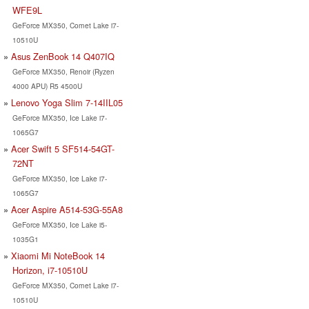
WFE9L
GeForce MX350, Comet Lake i7-
10510U
Asus ZenBook 14 Q407IQ
GeForce MX350, Renoir (Ryzen
4000 APU) R5 4500U
Lenovo Yoga Slim 7-14IIL05
GeForce MX350, Ice Lake i7-
1065G7
Acer Swift 5 SF514-54GT-
72NT
GeForce MX350, Ice Lake i7-
1065G7
Acer Aspire A514-53G-55A8
GeForce MX350, Ice Lake i5-
1035G1
Xiaomi Mi NoteBook 14
Horizon, i7-10510U
GeForce MX350, Comet Lake i7-
10510U