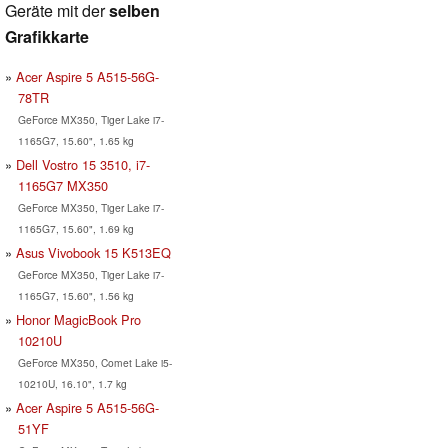
Geräte mit der
selben
Grafikkarte
Acer Aspire 5 A515-56G-
78TR
GeForce MX350, Tiger Lake i7-
1165G7, 15.60", 1.65 kg
Dell Vostro 15 3510, i7-
1165G7 MX350
GeForce MX350, Tiger Lake i7-
1165G7, 15.60", 1.69 kg
Asus Vivobook 15 K513EQ
GeForce MX350, Tiger Lake i7-
1165G7, 15.60", 1.56 kg
Honor MagicBook Pro
10210U
GeForce MX350, Comet Lake i5-
10210U, 16.10", 1.7 kg
Acer Aspire 5 A515-56G-
51YF