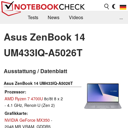
Tests
News
Videos
...
Benchmarks & Tech
Externe Tests
Asus ZenBook 14
Kaufberatung
Deals
Suche
Jobs
UM433IQ-A5026T
Forum
Ausstattung / Datenblatt
Asus ZenBook 14 UM433IQ-A5026T
Prozessor
AMD Ryzen 7 4700U
8c/8t 8 x 2
- 4.1 GHz, Renoir-U (Zen 2)
Grafikkarte
NVIDIA GeForce MX350
-
2048 MB VRAM, GDDR5