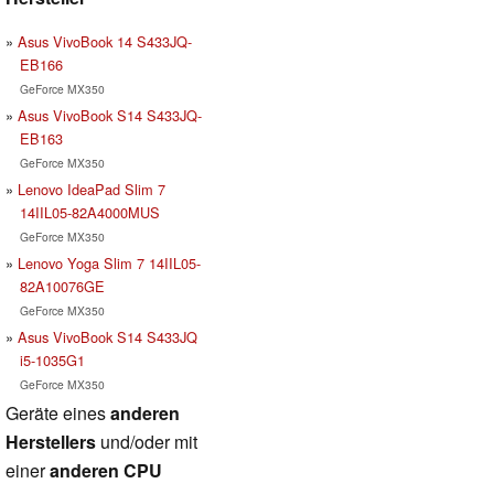
Asus VivoBook 14 S433JQ-
EB166
GeForce MX350
Asus VivoBook S14 S433JQ-
EB163
GeForce MX350
Lenovo IdeaPad Slim 7
14IIL05-82A4000MUS
GeForce MX350
Lenovo Yoga Slim 7 14IIL05-
82A10076GE
GeForce MX350
Asus VivoBook S14 S433JQ
i5-1035G1
GeForce MX350
Geräte eines
anderen
Herstellers
und/oder mit
einer
anderen CPU