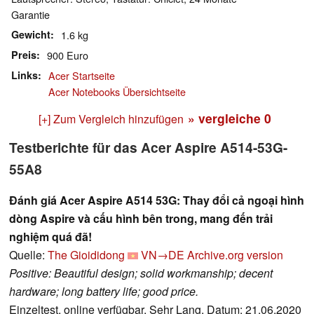
Garantie
Gewicht
1.6 kg
Preis
900 Euro
Links
Acer Startseite
Acer Notebooks Übersichtseite
» vergleiche
0
[+] Zum Vergleich hinzufügen
Testberichte für das Acer Aspire A514-53G-
55A8
Đánh giá Acer Aspire A514 53G: Thay đổi cả ngoại hình
dòng Aspire và cấu hình bên trong, mang đến trải
nghiệm quá đã!
Quelle:
The Gioididong
VN→DE
Archive.org version
Positive: Beautiful design; solid workmanship; decent
hardware; long battery life; good price.
Einzeltest, online verfügbar, Sehr Lang, Datum: 21.06.2020