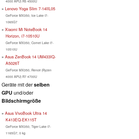
4000 APU) R5 4500U
Lenovo Yoga Slim 7-14IIL05
GeForce MX350, Ice Lake i7-
1065G7
Xiaomi Mi NoteBook 14
Horizon, i7-10510U
GeForce MX350, Comet Lake i7-
10510U
Asus ZenBook 14 UM433IQ-
A5026T
GeForce MX350, Renoir (Ryzen
4000 APU) R7 4700U
Geräte mit der
selben
GPU
und/oder
Bildschirmgröße
Asus VivoBook Ultra 14
K413EQ-EK115T
GeForce MX350, Tiger Lake i7-
1165G7, 0 kg