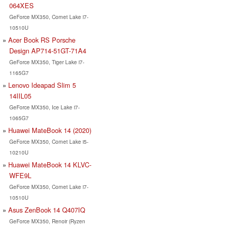
064XES
GeForce MX350, Comet Lake i7-
10510U
Acer Book RS Porsche
Design AP714-51GT-71A4
GeForce MX350, Tiger Lake i7-
1165G7
Lenovo Ideapad Slim 5
14IIL05
GeForce MX350, Ice Lake i7-
1065G7
Huawei MateBook 14 (2020)
GeForce MX350, Comet Lake i5-
10210U
Huawei MateBook 14 KLVC-
WFE9L
GeForce MX350, Comet Lake i7-
10510U
Asus ZenBook 14 Q407IQ
GeForce MX350, Renoir (Ryzen