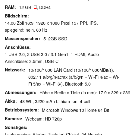
RAM
12 GB
, DDR4
Bildschirm
14.00 Zoll 16:9, 1920 x 1080 Pixel 157 PPI, IPS,
spiegelnd: nein, 60 Hz
Massenspeicher
512GB SSD
Anschlüsse
1 USB 2.0, 2 USB 3.0 / 3.1 Gen1, 1 HDMI, Audio
Anschlüsse: 3.5mm, USB-C
Netzwerk
10/100/1000 LAN Card (10/100/1000MBit/s),
802.11 a/b/g/n/ac/ax (a/b/g/n = Wi-Fi 4/ac = Wi-
Fi 5/ax = Wi-Fi 6/), Bluetooth 5.0
Abmessungen
Höhe x Breite x Tiefe (in mm): 17.9 x 329 x 236
Akku
48 Wh, 3220 mAh Lithium-Ion, 4-cell
Betriebssystem
Microsoft Windows 10 Home 64 Bit
Kamera
Webcam: HD 720p
Sonstiges
Lautsprecher: Stereo, Tastatur: Chiclet, 24 Monate