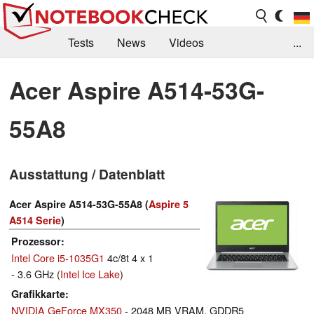
Tests
News
Videos
...
Benchmarks & Tech
Externe Tests
Acer Aspire A514-53G-
Kaufberatung
Deals
Suche
Jobs
55A8
Forum
Ausstattung / Datenblatt
Acer Aspire A514-53G-55A8 (
Aspire 5
A514 Serie
)
Prozessor
Intel Core i5-1035G1
4c/8t 4 x 1
- 3.6 GHz (
Intel Ice Lake
)
Grafikkarte
NVIDIA GeForce MX350
- 2048 MB VRAM, GDDR5