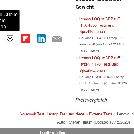
Gewicht
e Quelle
Lenovo LOQ 15ARP10E,
gle
RTX 4050 Tests und
gen
Spezifikationen
GeForce RTX 4050 Laptop GPU,
Rembrandt (Zen 3+) R5 7535HS,
15.60", 1.8 kg
Lenovo LOQ 15ARP10E,
Ryzen 7 170 Tests und
Spezifikationen
GeForce RTX 3050 6GB Laptop
GPU, Rembrandt (Zen 3+) R7 170,
15.60", 1.8 kg
Preisvergleich
>
Notebook Test, Laptop Test und News
>
Externe Tests
> Lenovo Id
Autor: Stefan Hinum (Update: 18.12.2020)
loading failed!