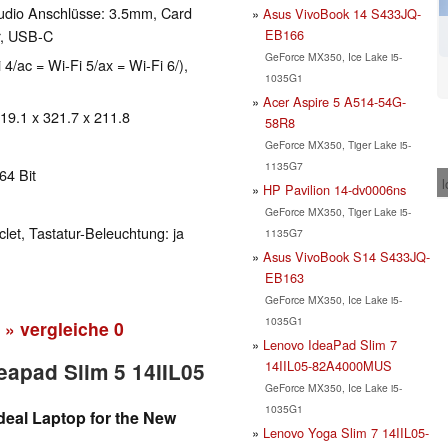
udio Anschlüsse: 3.5mm, Card
Asus VivoBook 14 S433JQ-
EB166
r, USB-C
GeForce MX350, Ice Lake i5-
 4/ac = Wi-Fi 5/ax = Wi-Fi 6/),
1035G1
Acer Aspire 5 A514-54G-
 19.1 x 321.7 x 211.8
58R8
GeForce MX350, Tiger Lake i5-
1135G7
64 Bit
l
HP Pavilion 14-dv0006ns
GeForce MX350, Tiger Lake i5-
clet, Tastatur-Beleuchtung: ja
1135G7
Asus VivoBook S14 S433JQ-
EB163
GeForce MX350, Ice Lake i5-
1035G1
» vergleiche
0
Lenovo IdeaPad Slim 7
14IIL05-82A4000MUS
eapad Slim 5 14IIL05
GeForce MX350, Ice Lake i5-
1035G1
deal Laptop for the New
Lenovo Yoga Slim 7 14IIL05-