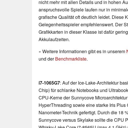
nicht mehr mit allen Details und in hohen 
anspruchsvolle Spiele laufen nur in minimal
grafische Qualität oft deutlich leidet. Diese K
Gelegenheitsspieler empfehlenswert. Der 
Grafikkarten in dieser Klasse ist dafür geri
Akkulaufzeiten.
» Weitere Informationen gibt es in unserem
und der
Benchmarkliste
.
i7-1065G7
: Auf der Ice-Lake-Architektur b
Chip) für schlanke Notebooks und Ultrabooks
CPU-Kerne der Sunnycove Microarchitektur m
HyperThreading sowie eine starke Iris Plus G
Nanometer-Technik gefertigt. Durch die 18
Sunnycove versus Skylake sollte die CPU P
Whisky-Lake Core i7-8565U (max 4,1 GHz) m