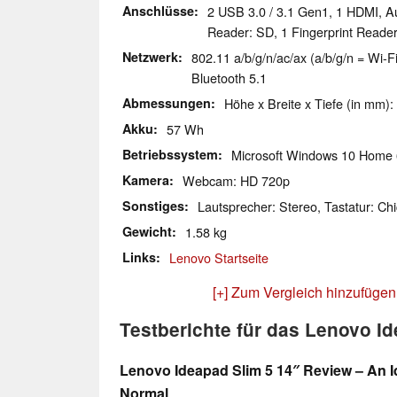
Anschlüsse
2 USB 3.0 / 3.1 Gen1, 1 HDMI, A
Reader: SD, 1 Fingerprint Reade
Netzwerk
802.11 a/b/g/n/ac/ax (a/b/g/n = Wi-Fi
Bluetooth 5.1
Abmessungen
Höhe x Breite x Tiefe (in mm):
Akku
57 Wh
Betriebssystem
Microsoft Windows 10 Home 
Kamera
Webcam: HD 720p
Sonstiges
Lautsprecher: Stereo, Tastatur: Chi
Gewicht
1.58 kg
Links
Lenovo Startseite
[+] Zum Vergleich hinzufügen
Testberichte für das Lenovo Id
Lenovo Ideapad Slim 5 14″ Review – An I
Normal