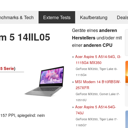
nchmarks & Tech
Externe Tests
Kaufberatung
Deal
Geräte eines
anderen
m 5 14IIL05
Herstellers
und/oder mit
einer
anderen CPU
Acer Aspire 5 A514-54G, i3-
1115G4 MX350
5 Serie
)
GeForce MX350, Tiger Lake i3-
1115G4
MSI Modern 14 B10RBSW-
257XFR
GeForce MX350, Comet Lake i7-
10510U
Acer Aspire 5 A514-54G-
743J
 157 PPI, spiegelnd: nein
GeForce MX350, Tiger Lake i7-
1165G7