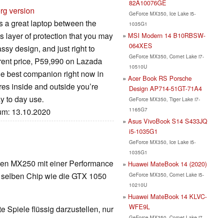
82A10076GE
rg version
GeForce MX350, Ice Lake i5-
s a great laptop between the
1035G1
s layer of protection that you may
MSI Modern 14 B10RBSW-
064XES
sy design, and just right to
GeForce MX350, Comet Lake i7-
rrent price, P59,990 on Lazada
10510U
the best companion right now in
Acer Book RS Porsche
tures inside and outside you’re
Design AP714-51GT-71A4
y to day use.
GeForce MX350, Tiger Lake i7-
1165G7
tum: 13.10.2020
Asus VivoBook S14 S433JQ
i5-1035G1
GeForce MX350, Ice Lake i5-
1035G1
lten MX250 mit einer Performance
Huawei MateBook 14 (2020)
n selben Chip wie die GTX 1050
GeForce MX350, Comet Lake i5-
10210U
Huawei MateBook 14 KLVC-
WFE9L
 Spiele flüssig darzustellen, nur
GeForce MX350, Comet Lake i7-