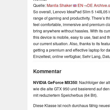
Quelle:
Manila Shaker
EN→DE
Archive.o
So overall, Lenovo IdeaPad Slim 5 14IIL05 i
range of gaming and productivity. There’s thi
feel comfortable, immersive and premium clas
bring anywhere without hassles. With its cu
this device is mobile, easy to use, fast and 
our current situation. Also, thanks to its fea
getting a premium and effective laptop for da
Einzeltest, online verfügbar, Sehr Lang, Da
Kommentar
NVIDIA GeForce MX350
: Nachfolger der a
wie die alte GTX 950 und basierend auf de
mit reduziertem Speicherbus (64 Bit).
Diese Klasse ist noch durchaus fähig neueste