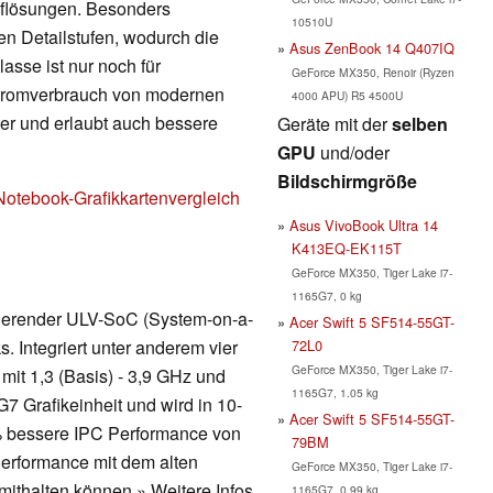
Auflösungen. Besonders
10510U
en Detailstufen, wodurch die
Asus ZenBook 14 Q407IQ
lasse ist nur noch für
GeForce MX350, Renoir (Ryzen
Stromverbrauch von modernen
4000 APU) R5 4500U
nger und erlaubt auch bessere
Geräte mit der
selben
GPU
und/oder
Bildschirmgröße
Notebook-Grafikkartenvergleich
Asus VivoBook Ultra 14
K413EQ-EK115T
GeForce MX350, Tiger Lake i7-
1165G7, 0 kg
asierender ULV-SoC (System-on-a-
Acer Swift 5 SF514-55GT-
72L0
. Integriert unter anderem vier
GeForce MX350, Tiger Lake i7-
it 1,3 (Basis) - 3,9 GHz und
1165G7, 1.05 kg
7 Grafikeinheit und wird in 10-
Acer Swift 5 SF514-55GT-
 % bessere IPC Performance von
79BM
erformance mit dem alten
GeForce MX350, Tiger Lake i7-
ithalten können.» Weitere Infos
1165G7, 0.99 kg