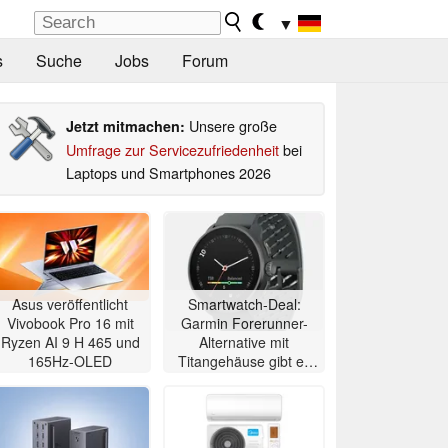
▼
s
Suche
Jobs
Forum
Unsere große
Jetzt mitmachen:
Umfrage zur Servicezufriedenheit
bei
Laptops und Smartphones 2026
Asus veröffentlicht
Smartwatch-Deal:
Vivobook Pro 16 mit
Garmin Forerunner-
Ryzen AI 9 H 465 und
Alternative mit
165Hz-OLED
Titangehäuse gibt es
zum Allzeit-Bestpreis