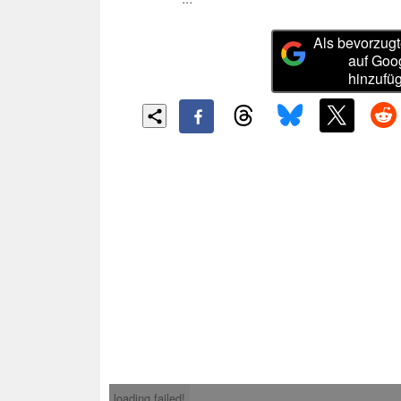
Als bevorzugt
auf Goo
hinzufü
loading failed!