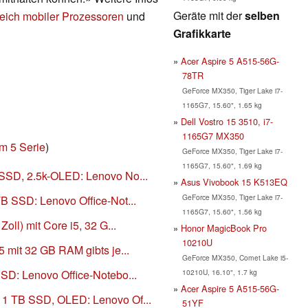
Geräte mit der
selben
eich mobiler Prozessoren
und
Grafikkarte
Acer Aspire 5 A515-56G-
78TR
GeForce MX350, Tiger Lake i7-
1165G7, 15.60", 1.65 kg
Dell Vostro 15 3510, i7-
1165G7 MX350
m 5 Serie
)
GeForce MX350, Tiger Lake i7-
1165G7, 15.60", 1.69 kg
SSD, 2.5k-OLED: Lenovo No...
Asus Vivobook 15 K513EQ
GeForce MX350, Tiger Lake i7-
B SSD: Lenovo Office-Not...
1165G7, 15.60", 1.56 kg
oll) mit Core i5, 32 G...
Honor MagicBook Pro
10210U
 mit 32 GB RAM gibts je...
GeForce MX350, Comet Lake i5-
10210U, 16.10", 1.7 kg
SD: Lenovo Office-Notebo...
Acer Aspire 5 A515-56G-
1 TB SSD, OLED: Lenovo Of...
51YF