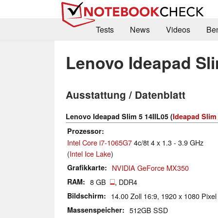
Tests
News
Videos
Be
Lenovo Ideapad Sli
Ausstattung / Datenblatt
Lenovo Ideapad Slim 5 14IIL05 (
Ideapad Slim 
Prozessor
Intel Core i7-1065G7
4c/8t 4 x 1.3 - 3.9 GHz
(
Intel Ice Lake
)
Grafikkarte
NVIDIA GeForce MX350
RAM
8 GB
, DDR4
Bildschirm
14.00 Zoll 16:9, 1920 x 1080 Pixel
Massenspeicher
512GB SSD