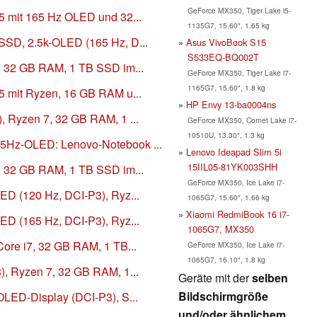
GeForce MX350, Tiger Lake i5-
5 mit 165 Hz OLED und 32...
1135G7, 15.60", 1.65 kg
SSD, 2.5k-OLED (165 Hz, D...
Asus VivoBook S15
S533EQ-BQ002T
, 32 GB RAM, 1 TB SSD im...
GeForce MX350, Tiger Lake i7-
1165G7, 15.60", 1.8 kg
5 mit Ryzen, 16 GB RAM u...
HP Envy 13-ba0004ns
, Ryzen 7, 32 GB RAM, 1 ...
GeForce MX350, Comet Lake i7-
10510U, 13.30", 1.3 kg
5Hz-OLED: Lenovo-Notebook ...
Lenovo Ideapad Slim 5i
15IIL05-81YK003SHH
, 32 GB RAM, 1 TB SSD im...
GeForce MX350, Ice Lake i7-
ED (120 Hz, DCI-P3), Ryz...
1065G7, 15.60", 1.66 kg
Xiaomi RedmiBook 16 i7-
ED (165 Hz, DCI-P3), Ryz...
1065G7, MX350
ore i7, 32 GB RAM, 1 TB...
GeForce MX350, Ice Lake i7-
1065G7, 16.10", 1.8 kg
), Ryzen 7, 32 GB RAM, 1...
Geräte mit der
selben
Bildschirmgröße
OLED-Display (DCI-P3), S...
und/oder ähnlichem