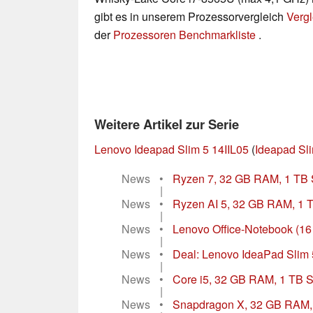
gibt es in unserem Prozessorvergleich
Vergl
der
Prozessoren Benchmarkliste
.
Weitere Artikel zur Serie
Lenovo Ideapad Slim 5 14IIL05
(
Ideapad Sli
News
•
Ryzen 7, 32 GB RAM, 1 TB 
|
News
•
Ryzen AI 5, 32 GB RAM, 1 T
|
News
•
Lenovo Office-Notebook (16 Z
|
News
•
Deal: Lenovo IdeaPad Slim 5
|
News
•
Core i5, 32 GB RAM, 1 TB S
|
News
•
Snapdragon X, 32 GB RAM, 