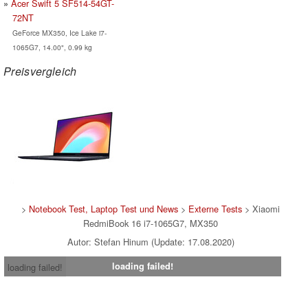
Acer Swift 5 SF514-54GT-
72NT
GeForce MX350, Ice Lake i7-
1065G7, 14.00", 0.99 kg
Preisvergleich
>
Notebook Test, Laptop Test und News
>
Externe Tests
> Xiaomi
RedmiBook 16 i7-1065G7, MX350
Autor: Stefan Hinum (Update: 17.08.2020)
loading failed!
loading failed!