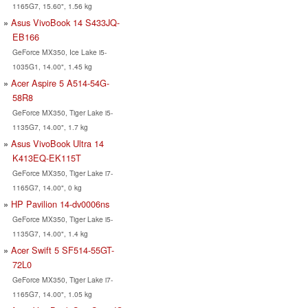
1165G7, 15.60", 1.56 kg
Asus VivoBook 14 S433JQ-
EB166
GeForce MX350, Ice Lake i5-
1035G1, 14.00", 1.45 kg
Acer Aspire 5 A514-54G-
58R8
GeForce MX350, Tiger Lake i5-
1135G7, 14.00", 1.7 kg
Asus VivoBook Ultra 14
K413EQ-EK115T
GeForce MX350, Tiger Lake i7-
1165G7, 14.00", 0 kg
HP Pavilion 14-dv0006ns
GeForce MX350, Tiger Lake i5-
1135G7, 14.00", 1.4 kg
Acer Swift 5 SF514-55GT-
72L0
GeForce MX350, Tiger Lake i7-
1165G7, 14.00", 1.05 kg