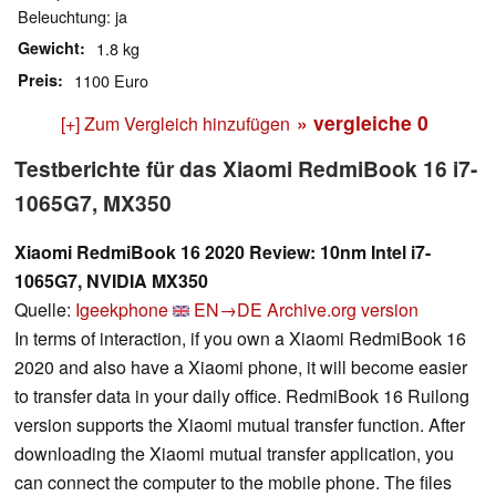
Beleuchtung: ja
Gewicht
1.8 kg
Preis
1100 Euro
» vergleiche
0
[+] Zum Vergleich hinzufügen
Testberichte für das Xiaomi RedmiBook 16 i7-
1065G7, MX350
Xiaomi RedmiBook 16 2020 Review: 10nm Intel i7-
1065G7, NVIDIA MX350
Quelle:
Igeekphone
EN→DE
Archive.org version
In terms of interaction, if you own a Xiaomi RedmiBook 16
2020 and also have a Xiaomi phone, it will become easier
to transfer data in your daily office. RedmiBook 16 Ruilong
version supports the Xiaomi mutual transfer function. After
downloading the Xiaomi mutual transfer application, you
can connect the computer to the mobile phone. The files