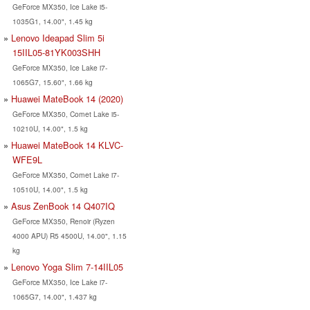
GeForce MX350, Ice Lake i5-
1035G1, 14.00", 1.45 kg
Lenovo Ideapad Slim 5i
15IIL05-81YK003SHH
GeForce MX350, Ice Lake i7-
1065G7, 15.60", 1.66 kg
Huawei MateBook 14 (2020)
GeForce MX350, Comet Lake i5-
10210U, 14.00", 1.5 kg
Huawei MateBook 14 KLVC-
WFE9L
GeForce MX350, Comet Lake i7-
10510U, 14.00", 1.5 kg
Asus ZenBook 14 Q407IQ
GeForce MX350, Renoir (Ryzen
4000 APU) R5 4500U, 14.00", 1.15
kg
Lenovo Yoga Slim 7-14IIL05
GeForce MX350, Ice Lake i7-
1065G7, 14.00", 1.437 kg