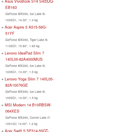
Asus VivoBook S14 S433JQ-
EB163
GeForce MX350, Ice Lake i5-
1035G1, 14.00", 1.4 kg
Acer Aspire 5 A515-56G-
51YF
GeForce MX350, Tiger Lake i5-
1135G7, 15.60", 1.65 kg
Lenovo IdeaPad Slim 7
14IIL05-82A4000MUS
GeForce MX350, Ice Lake i5-
1035G1, 14.00", 1.5 kg
Lenovo Yoga Slim 7 14IIL05-
82A10076GE
GeForce MX350, Ice Lake i5-
1035G1, 14.00", 1.5 kg
MSI Modern 14 B10RBSW-
064XES
GeForce MX350, Comet Lake i7-
10510U, 14.00", 1.3 kg
Acer Swift 5 SF514-55GT-