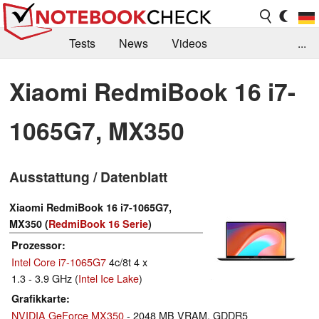
Tests
News
Videos
...
Benchmarks & Tech
Externe Tests
Xiaomi RedmiBook 16 i7-
Kaufberatung
Deals
Suche
Jobs
1065G7, MX350
Forum
Ausstattung / Datenblatt
Xiaomi RedmiBook 16 i7-1065G7,
MX350 (
RedmiBook 16 Serie
)
Prozessor
Intel Core i7-1065G7
4c/8t 4 x
1.3 - 3.9 GHz (
Intel Ice Lake
)
Grafikkarte
NVIDIA GeForce MX350
- 2048 MB VRAM, GDDR5