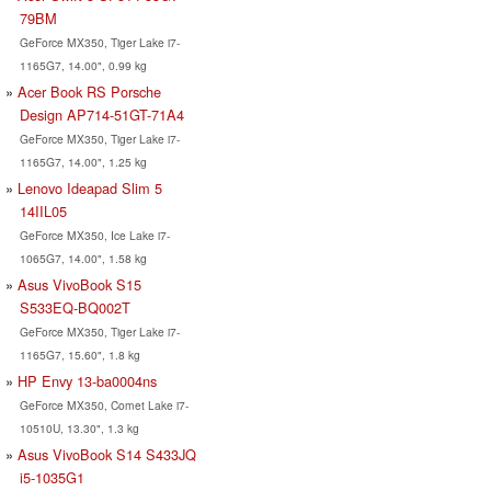
79BM
GeForce MX350, Tiger Lake i7-
1165G7, 14.00", 0.99 kg
Acer Book RS Porsche
Design AP714-51GT-71A4
GeForce MX350, Tiger Lake i7-
1165G7, 14.00", 1.25 kg
Lenovo Ideapad Slim 5
14IIL05
GeForce MX350, Ice Lake i7-
1065G7, 14.00", 1.58 kg
Asus VivoBook S15
S533EQ-BQ002T
GeForce MX350, Tiger Lake i7-
1165G7, 15.60", 1.8 kg
HP Envy 13-ba0004ns
GeForce MX350, Comet Lake i7-
10510U, 13.30", 1.3 kg
Asus VivoBook S14 S433JQ
i5-1035G1