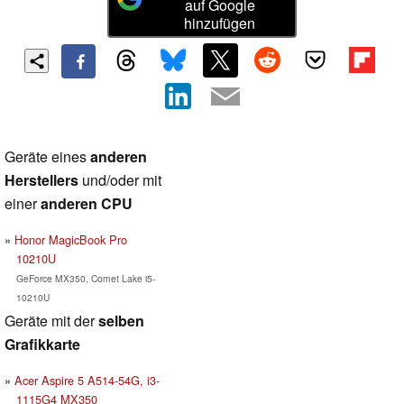
auf Google
hinzufügen
Geräte eines
anderen
Herstellers
und/oder mit
einer
anderen CPU
Honor MagicBook Pro
10210U
GeForce MX350, Comet Lake i5-
10210U
Geräte mit der
selben
Grafikkarte
Acer Aspire 5 A514-54G, i3-
1115G4 MX350