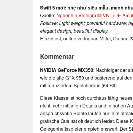
Swift 5 mới: nhẹ như siêu mẫu, mạnh nh
Quelle:
Nghenhin Vietnam
VN→DE
Arch
Positive: Light weight; powerful hardware; h
elegant design; beautiful display.
Einzeltest, online verfügbar, Mittel, Datum: 
Kommentar
NVIDIA GeForce MX350
: Nachfolger der a
wie die alte GTX 950 und basierend auf de
mit reduziertem Speicherbus (64 Bit).
Diese Klasse ist noch durchaus fähig neueste
nicht mehr mit allen Details und in hohen 
anspruchsvolle Spiele laufen nur in minimal
grafische Qualität oft deutlich leidet. Diese K
Gelegenheitsspieler empfehlenswert. Der 