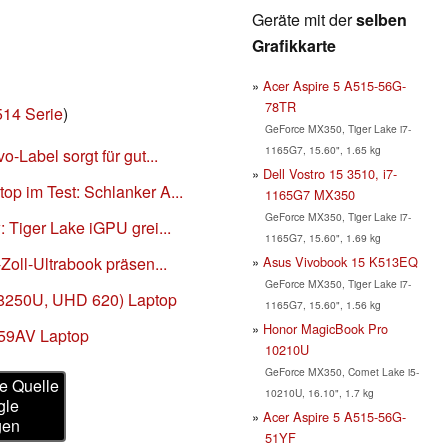
Geräte mit der
selben
Grafikkarte
Acer Aspire 5 A515-56G-
78TR
514 Serie
)
GeForce MX350, Tiger Lake i7-
1165G7, 15.60", 1.65 kg
o-Label sorgt für gut...
Dell Vostro 15 3510, i7-
op im Test: Schlanker A...
1165G7 MX350
GeForce MX350, Tiger Lake i7-
: Tiger Lake iGPU grei...
1165G7, 15.60", 1.69 kg
Asus Vivobook 15 K513EQ
-Zoll-Ultrabook präsen...
GeForce MX350, Tiger Lake i7-
5-8250U, UHD 620) Laptop
1165G7, 15.60", 1.56 kg
Honor MagicBook Pro
-59AV Laptop
10210U
GeForce MX350, Comet Lake i5-
e Quelle
10210U, 16.10", 1.7 kg
gle
Acer Aspire 5 A515-56G-
gen
51YF