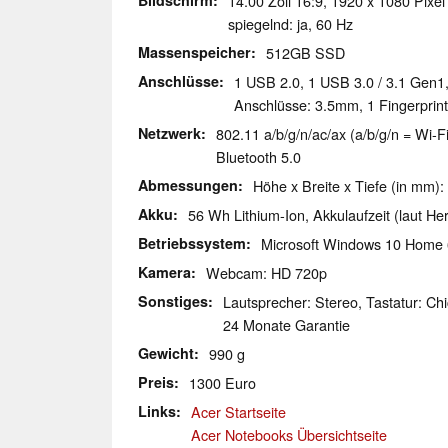
Bildschirm
14.00 Zoll 16:9, 1920 x 1080 Pixel
spiegelnd: ja, 60 Hz
Massenspeicher
512GB SSD
Anschlüsse
1 USB 2.0, 1 USB 3.0 / 3.1 Gen1
Anschlüsse: 3.5mm, 1 Fingerprin
Netzwerk
802.11 a/b/g/n/ac/ax (a/b/g/n = Wi-Fi
Bluetooth 5.0
Abmessungen
Höhe x Breite x Tiefe (in mm):
Akku
56 Wh Lithium-Ion, Akkulaufzeit (laut Hers
Betriebssystem
Microsoft Windows 10 Home 
Kamera
Webcam: HD 720p
Sonstiges
Lautsprecher: Stereo, Tastatur: Chi
24 Monate Garantie
Gewicht
990 g
Preis
1300 Euro
Links
Acer Startseite
Acer Notebooks Übersichtseite