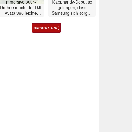
immersive 360°-
Klapphandy-Debut so
Drohne macht der DJI
gelungen, dass
Avata 360 leichte
Samsung sich sorgen
Konkurrenz
muss? – Razr Fold
Smartphone im Test
Nächste Seite ⟩