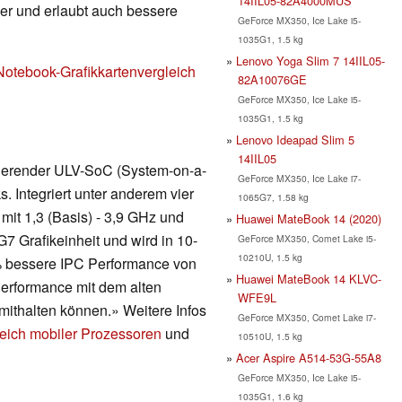
14IIL05-82A4000MUS
nger und erlaubt auch bessere
GeForce MX350, Ice Lake i5-
1035G1, 1.5 kg
Lenovo Yoga Slim 7 14IIL05-
Notebook-Grafikkartenvergleich
82A10076GE
GeForce MX350, Ice Lake i5-
1035G1, 1.5 kg
Lenovo Ideapad Slim 5
14IIL05
asierender ULV-SoC (System-on-a-
GeForce MX350, Ice Lake i7-
. Integriert unter anderem vier
1065G7, 1.58 kg
it 1,3 (Basis) - 3,9 GHz und
Huawei MateBook 14 (2020)
7 Grafikeinheit und wird in 10-
GeForce MX350, Comet Lake i5-
10210U, 1.5 kg
 % bessere IPC Performance von
Huawei MateBook 14 KLVC-
erformance mit dem alten
WFE9L
ithalten können.» Weitere Infos
GeForce MX350, Comet Lake i7-
eich mobiler Prozessoren
und
10510U, 1.5 kg
Acer Aspire A514-53G-55A8
GeForce MX350, Ice Lake i5-
1035G1, 1.6 kg