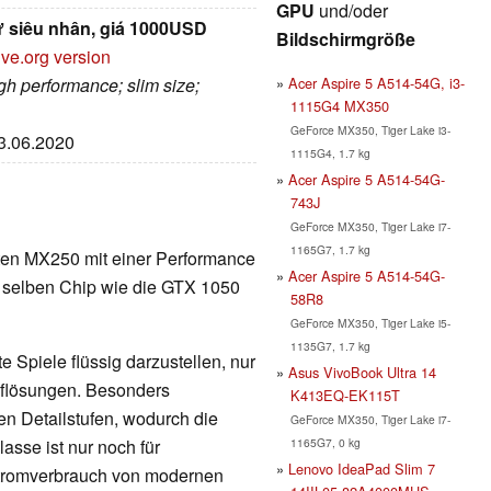
GPU
und/oder
ư siêu nhân, giá 1000USD
Bildschirmgröße
ive.org version
Acer Aspire 5 A514-54G, i3-
igh performance; slim size;
1115G4 MX350
GeForce MX350, Tiger Lake i3-
23.06.2020
1115G4, 1.7 kg
Acer Aspire 5 A514-54G-
743J
GeForce MX350, Tiger Lake i7-
1165G7, 1.7 kg
lten MX250 mit einer Performance
Acer Aspire 5 A514-54G-
n selben Chip wie die GTX 1050
58R8
GeForce MX350, Tiger Lake i5-
1135G7, 1.7 kg
 Spiele flüssig darzustellen, nur
Asus VivoBook Ultra 14
Auflösungen. Besonders
K413EQ-EK115T
en Detailstufen, wodurch die
GeForce MX350, Tiger Lake i7-
1165G7, 0 kg
lasse ist nur noch für
Lenovo IdeaPad Slim 7
Stromverbrauch von modernen