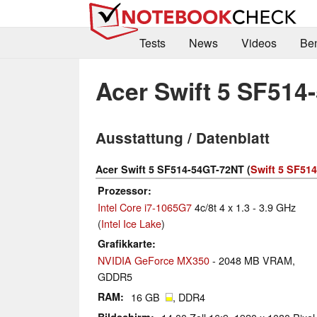
Tests
News
Videos
Be
Acer Swift 5 SF51
Ausstattung / Datenblatt
Acer Swift 5 SF514-54GT-72NT (
Swift 5 SF514
Prozessor
Intel Core i7-1065G7
4c/8t 4 x 1.3 - 3.9 GHz
(
Intel Ice Lake
)
Grafikkarte
NVIDIA GeForce MX350
- 2048 MB VRAM,
GDDR5
RAM
16 GB
, DDR4