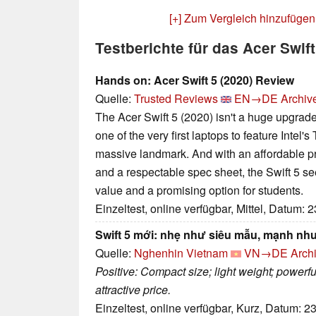
[+] Zum Vergleich hinzufügen
Testberichte für das Acer Swi
Hands on: Acer Swift 5 (2020) Review
Quelle:
Trusted Reviews
EN→DE
Archiv
The Acer Swift 5 (2020) isn't a huge upgrade
one of the very first laptops to feature Intel'
massive landmark. And with an affordable pri
and a respectable spec sheet, the Swift 5 se
value and a promising option for students.
Einzeltest, online verfügbar, Mittel, Datum: 
Swift 5 mới: nhẹ như siêu mẫu, mạnh nh
Quelle:
Nghenhin Vietnam
VN→DE
Arch
Positive: Compact size; light weight; powerf
attractive price.
Einzeltest, online verfügbar, Kurz, Datum: 2