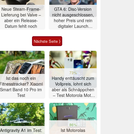
Neue Steam-Frame-
GTA 6: Disc-Version
Lieferung bei Valve –
nicht ausgeschlossen,
aber ein Release-
hoher Preis und rein
Datum fehlt noch
digitaler Launch
werden gerechtfertigt
Nächste Seite ⟩
73%
Ist das noch ein
Handy enttäuscht zum
Fitnesstracker? Xiaomi
Vollpreis, lohnt sich
Smart Band 10 Pro im
aber als Schnäppchen
Test
– Test Motorola Moto
G47 Smartphone
86%
Antigravity A1 im Test:
Ist Motorolas