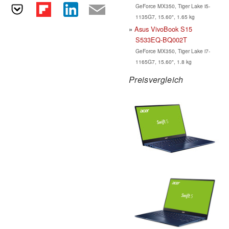
GeForce MX350, Tiger Lake i5-
1135G7, 15.60", 1.65 kg
Asus VivoBook S15
S533EQ-BQ002T
GeForce MX350, Tiger Lake i7-
1165G7, 15.60", 1.8 kg
Preisvergleich