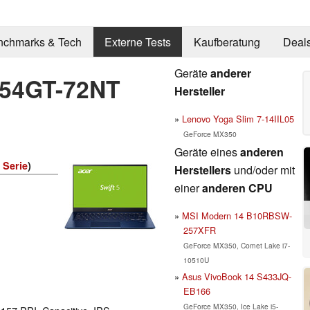
nchmarks & Tech
Externe Tests
Kaufberatung
Deal
Geräte
anderer
4-54GT-72NT
Hersteller
Lenovo Yoga Slim 7-14IIL05
GeForce MX350
Geräte eines
anderen
 Serie
)
Herstellers
und/oder mit
einer
anderen CPU
MSI Modern 14 B10RBSW-
257XFR
GeForce MX350, Comet Lake i7-
10510U
Asus VivoBook 14 S433JQ-
EB166
GeForce MX350, Ice Lake i5-