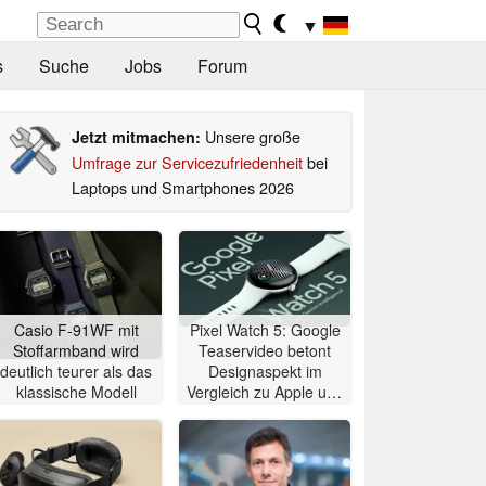
▼
s
Suche
Jobs
Forum
Unsere große
Jetzt mitmachen:
Umfrage zur Servicezufriedenheit
bei
Laptops und Smartphones 2026
Casio F-91WF mit
Pixel Watch 5: Google
Stoffarmband wird
Teaservideo betont
deutlich teurer als das
Designaspekt im
klassische Modell
Vergleich zu Apple und
Samsung