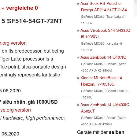
Acer Book RS Porsche
» vergleiche
0
Design AP714-51GT-71A4
GeForce MX350, Tiger Lake i7-
ft 5 SF514-54GT-72NT
1165G7
Asus VivoBook S14 S433JQ
i5-1035G1
e.org version
GeForce MX350, Ice Lake i5-
 on its predecessor, but being
1035G1
Asus ZenBook 14 Q407IQ
s Tiger Lake processor is a
GeForce MX350, Renoir (Ryzen
ce point, ultra-portable design
4000 APU) R5 4500U
emingly represents fantastic
Xiaomi Mi NoteBook 14
Horizon, i7-10510U
23.06.2020
GeForce MX350, Comet Lake i7-
10510U
ư siêu nhân, giá 1000USD
Asus ZenBook 14 UM433IQ-
ive.org version
A5026T
ul hardware; high performance;
GeForce MX350, Renoir (Ryzen
4000 APU) R7 4700U
Geräte mit der
selben
3.06.2020