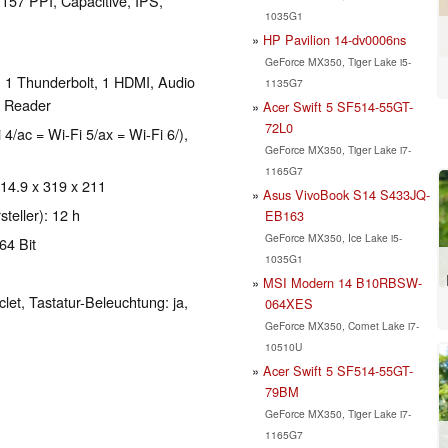
 157 PPI, Capacitive, IPS,
1035G1
HP Pavilion 14-dv0006ns
GeForce MX350, Tiger Lake i5-
, 1 Thunderbolt, 1 HDMI, Audio
1135G7
t Reader
Acer Swift 5 SF514-55GT-
72L0
 4/ac = Wi-Fi 5/ax = Wi-Fi 6/),
GeForce MX350, Tiger Lake i7-
1165G7
 14.9 x 319 x 211
Asus VivoBook S14 S433JQ-
teller): 12 h
EB163
GeForce MX350, Ice Lake i5-
64 Bit
1035G1
MSI Modern 14 B10RBSW-
clet, Tastatur-Beleuchtung: ja,
064XES
GeForce MX350, Comet Lake i7-
10510U
Acer Swift 5 SF514-55GT-
79BM
GeForce MX350, Tiger Lake i7-
1165G7