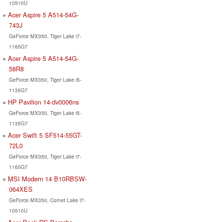
10510U
Acer Aspire 5 A514-54G-
743J
GeForce MX350, Tiger Lake i7-
1165G7
Acer Aspire 5 A514-54G-
58R8
GeForce MX350, Tiger Lake i5-
1135G7
HP Pavilion 14-dv0006ns
GeForce MX350, Tiger Lake i5-
1135G7
Acer Swift 5 SF514-55GT-
72L0
GeForce MX350, Tiger Lake i7-
1165G7
MSI Modern 14 B10RBSW-
064XES
GeForce MX350, Comet Lake i7-
10510U