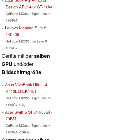
Acer Book RS Porsche
Design AP714-51GT-71A4
GeForce MX350, Tiger Lake i7-
1165G7
Lenovo Ideapad Slim 5
14IIL05
GeForce MX350, Ice Lake i7-
1065G7
Geräte mit der
selben
GPU
und/oder
Bildschirmgröße
Asus VivoBook Ultra 14
K413EQ-EK115T
GeForce MX350, Tiger Lake i7-
1165G7, 0 kg
Acer Swift 5 SF514-55GT-
79BM
GeForce MX350, Tiger Lake i7-
1165G7, 0.99 kg