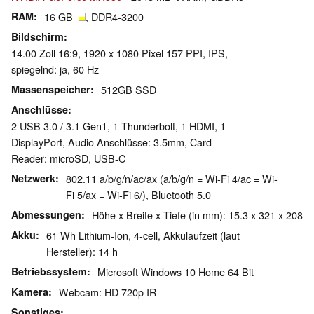
RAM
16 GB
, DDR4-3200
Bildschirm
14.00 Zoll 16:9, 1920 x 1080 Pixel 157 PPI, IPS,
spiegelnd: ja, 60 Hz
Massenspeicher
512GB SSD
Anschlüsse
2 USB 3.0 / 3.1 Gen1, 1 Thunderbolt, 1 HDMI, 1
DisplayPort, Audio Anschlüsse: 3.5mm, Card
Reader: microSD, USB-C
Netzwerk
802.11 a/b/g/n/ac/ax (a/b/g/n = Wi-Fi 4/ac = Wi-
Fi 5/ax = Wi-Fi 6/), Bluetooth 5.0
Abmessungen
Höhe x Breite x Tiefe (in mm): 15.3 x 321 x 208
Akku
61 Wh Lithium-Ion, 4-cell, Akkulaufzeit (laut
Hersteller): 14 h
Betriebssystem
Microsoft Windows 10 Home 64 Bit
Kamera
Webcam: HD 720p IR
Sonstiges