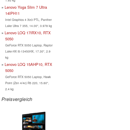
1.93 kg
Lenovo Yoga Slim 7 Ultra
14IPH11
Intel Graphics 4 Xe3 PTL, Panther
Lake Ultra 7 355, 14.00", 0.978 kg
Lenovo LOQ 17IRX10, RTX
5050
GeForce RTX 5050 Laptop, Raptor
Lake-HX i5-13450HX, 17.30", 2.9
kg
Lenovo LOQ 15AHP10, RTX
5050
GeForce RTX 5050 Laptop, Hawk
Point (Zen 4/4c) R5 220, 15.60",
2.4 kg
Preisvergleich