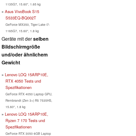
1135G7, 15.60", 1.65 kg
Asus VivoBook S15
S533EQ-BQ002T
GeForce MX350, Tiger Lake i7-
1165G7, 15.60", 1.8 kg
Geräte mit der
selben
Bildschirmgröße
und/oder ähnlichem
Gewicht
Lenovo LOQ 15ARP10E,
RTX 4050 Tests und
Spezifikationen
GeForce RTX 4050 Laptop GPU,
Rembrandt (Zen 3+) R5 7535HS,
15.60", 1.8 kg
Lenovo LOQ 15ARP10E,
Ryzen 7 170 Tests und
Spezifikationen
GeForce RTX 3050 6GB Laptop