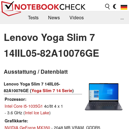
Tests
News
Videos
...
Benchmarks & Tech
Externe Tests
Lenovo Yoga Slim 7
Kaufberatung
Deals
Suche
Jobs
14IIL05-82A10076GE
Forum
Ausstattung / Datenblatt
Lenovo Yoga Slim 7 14IIL05-
82A10076GE (
Yoga Slim 7 14 Serie
)
Prozessor
Intel Core i5-1035G1
4c/8t 4 x 1
- 3.6 GHz (
Intel Ice Lake
)
Grafikkarte
NVIDIA GeForce MX350
- 2048 MB VRAM, GDDR5