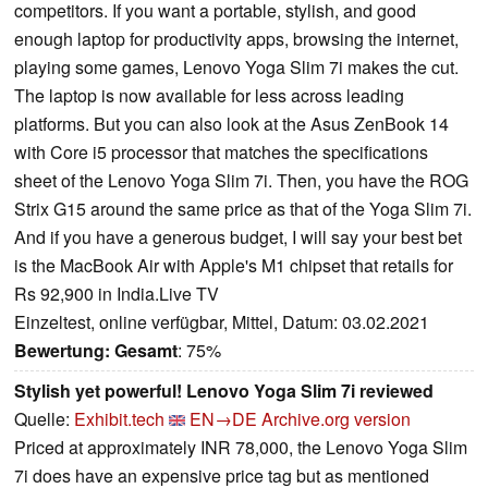
competitors. If you want a portable, stylish, and good
enough laptop for productivity apps, browsing the internet,
playing some games, Lenovo Yoga Slim 7i makes the cut.
The laptop is now available for less across leading
platforms. But you can also look at the Asus ZenBook 14
with Core i5 processor that matches the specifications
sheet of the Lenovo Yoga Slim 7i. Then, you have the ROG
Strix G15 around the same price as that of the Yoga Slim 7i.
And if you have a generous budget, I will say your best bet
is the MacBook Air with Apple's M1 chipset that retails for
Rs 92,900 in India.Live TV
Einzeltest, online verfügbar, Mittel, Datum: 03.02.2021
Bewertung:
Gesamt
: 75%
Stylish yet powerful! Lenovo Yoga Slim 7i reviewed
Quelle:
Exhibit.tech
EN→DE
Archive.org version
Priced at approximately INR 78,000, the Lenovo Yoga Slim
7i does have an expensive price tag but as mentioned