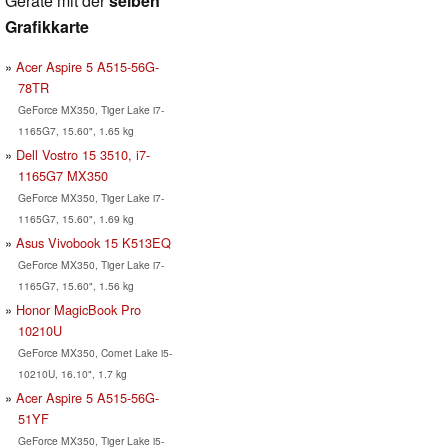
Geräte mit der
selben
Grafikkarte
Acer Aspire 5 A515-56G-
78TR
GeForce MX350, Tiger Lake i7-
1165G7, 15.60", 1.65 kg
Dell Vostro 15 3510, i7-
1165G7 MX350
GeForce MX350, Tiger Lake i7-
1165G7, 15.60", 1.69 kg
Asus Vivobook 15 K513EQ
GeForce MX350, Tiger Lake i7-
1165G7, 15.60", 1.56 kg
Honor MagicBook Pro
10210U
GeForce MX350, Comet Lake i5-
10210U, 16.10", 1.7 kg
Acer Aspire 5 A515-56G-
51YF
GeForce MX350, Tiger Lake i5-