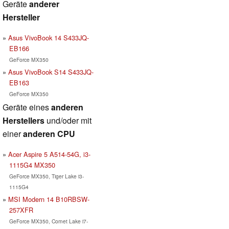
Geräte
anderer
Hersteller
Asus VivoBook 14 S433JQ-
EB166
GeForce MX350
Asus VivoBook S14 S433JQ-
EB163
GeForce MX350
Geräte eines
anderen
Herstellers
und/oder mit
einer
anderen CPU
Acer Aspire 5 A514-54G, i3-
1115G4 MX350
GeForce MX350, Tiger Lake i3-
1115G4
MSI Modern 14 B10RBSW-
257XFR
GeForce MX350, Comet Lake i7-