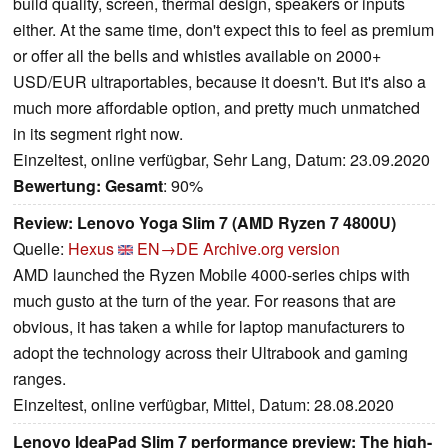
build quality, screen, thermal design, speakers or inputs
either. At the same time, don't expect this to feel as premium
or offer all the bells and whistles available on 2000+
USD/EUR ultraportables, because it doesn't. But it's also a
much more affordable option, and pretty much unmatched
in its segment right now.
Einzeltest, online verfügbar, Sehr Lang, Datum: 23.09.2020
Bewertung:
Gesamt
: 90%
Review: Lenovo Yoga Slim 7 (AMD Ryzen 7 4800U)
Quelle:
Hexus
EN→DE
Archive.org version
AMD launched the Ryzen Mobile 4000-series chips with
much gusto at the turn of the year. For reasons that are
obvious, it has taken a while for laptop manufacturers to
adopt the technology across their Ultrabook and gaming
ranges.
Einzeltest, online verfügbar, Mittel, Datum: 28.08.2020
Lenovo IdeaPad Slim 7 performance preview: The high-