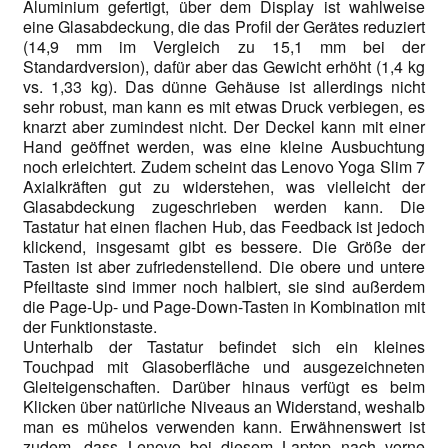
Aluminium gefertigt, über dem Display ist wahlweise
eine Glasabdeckung, die das Profil der Gerätes reduziert
(14,9 mm im Vergleich zu 15,1 mm bei der
Standardversion), dafür aber das Gewicht erhöht (1,4 kg
vs. 1,33 kg). Das dünne Gehäuse ist allerdings nicht
sehr robust, man kann es mit etwas Druck verbiegen, es
knarzt aber zumindest nicht. Der Deckel kann mit einer
Hand geöffnet werden, was eine kleine Ausbuchtung
noch erleichtert. Zudem scheint das Lenovo Yoga Slim 7
Axialkräften gut zu widerstehen, was vielleicht der
Glasabdeckung zugeschrieben werden kann. Die
Tastatur hat einen flachen Hub, das Feedback ist jedoch
klickend, insgesamt gibt es bessere. Die Größe der
Tasten ist aber zufriedenstellend. Die obere und untere
Pfeiltaste sind immer noch halbiert, sie sind außerdem
die Page-Up- und Page-Down-Tasten in Kombination mit
der Funktionstaste.
Unterhalb der Tastatur befindet sich ein kleines
Touchpad mit Glasoberfläche und ausgezeichneten
Gleiteigenschaften. Darüber hinaus verfügt es beim
Klicken über natürliche Niveaus an Widerstand, weshalb
man es mühelos verwenden kann. Erwähnenswert ist
zudem, dass Lenovo bei diesem Laptop nach vorne