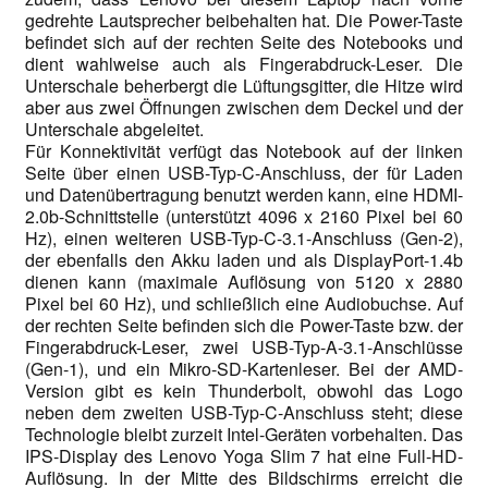
gedrehte Lautsprecher beibehalten hat. Die Power-Taste
befindet sich auf der rechten Seite des Notebooks und
dient wahlweise auch als Fingerabdruck-Leser. Die
Unterschale beherbergt die Lüftungsgitter, die Hitze wird
aber aus zwei Öffnungen zwischen dem Deckel und der
Unterschale abgeleitet.
Für Konnektivität verfügt das Notebook auf der linken
Seite über einen USB-Typ-C-Anschluss, der für Laden
und Datenübertragung benutzt werden kann, eine HDMI-
2.0b-Schnittstelle (unterstützt 4096 x 2160 Pixel bei 60
Hz), einen weiteren USB-Typ-C-3.1-Anschluss (Gen-2),
der ebenfalls den Akku laden und als DisplayPort-1.4b
dienen kann (maximale Auflösung von 5120 x 2880
Pixel bei 60 Hz), und schließlich eine Audiobuchse. Auf
der rechten Seite befinden sich die Power-Taste bzw. der
Fingerabdruck-Leser, zwei USB-Typ-A-3.1-Anschlüsse
(Gen-1), und ein Mikro-SD-Kartenleser. Bei der AMD-
Version gibt es kein Thunderbolt, obwohl das Logo
neben dem zweiten USB-Typ-C-Anschluss steht; diese
Technologie bleibt zurzeit Intel-Geräten vorbehalten. Das
IPS-Display des Lenovo Yoga Slim 7 hat eine Full-HD-
Auflösung. In der Mitte des Bildschirms erreicht die