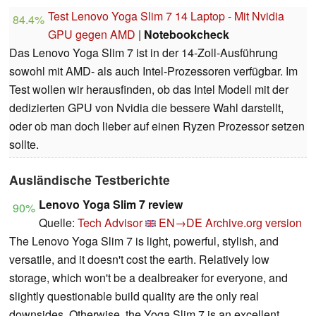
Test Lenovo Yoga Slim 7 14 Laptop - Mit Nvidia
84.4%
GPU gegen AMD
|
Notebookcheck
Das Lenovo Yoga Slim 7 ist in der 14-Zoll-Ausführung
sowohl mit AMD- als auch Intel-Prozessoren verfügbar. Im
Test wollen wir herausfinden, ob das Intel Modell mit der
dedizierten GPU von Nvidia die bessere Wahl darstellt,
oder ob man doch lieber auf einen Ryzen Prozessor setzen
sollte.
Ausländische Testberichte
Lenovo Yoga Slim 7 review
90%
Quelle:
Tech Advisor
EN→DE
Archive.org version
The Lenovo Yoga Slim 7 is light, powerful, stylish, and
versatile, and it doesn't cost the earth. Relatively low
storage, which won't be a dealbreaker for everyone, and
slightly questionable build quality are the only real
downsides. Otherwise, the Yoga Slim 7 is an excellent