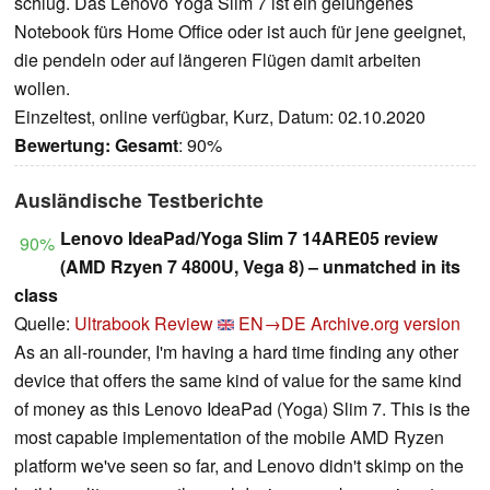
schlug. Das Lenovo Yoga Slim 7 ist ein gelungenes
Notebook fürs Home Office oder ist auch für jene geeignet,
die pendeln oder auf längeren Flügen damit arbeiten
wollen.
Einzeltest, online verfügbar, Kurz, Datum: 02.10.2020
Bewertung:
Gesamt
: 90%
Ausländische Testberichte
Lenovo IdeaPad/Yoga Slim 7 14ARE05 review
90%
(AMD Rzyen 7 4800U, Vega 8) – unmatched in its
class
Quelle:
Ultrabook Review
EN→DE
Archive.org version
As an all-rounder, I'm having a hard time finding any other
device that offers the same kind of value for the same kind
of money as this Lenovo IdeaPad (Yoga) Slim 7. This is the
most capable implementation of the mobile AMD Ryzen
platform we've seen so far, and Lenovo didn't skimp on the