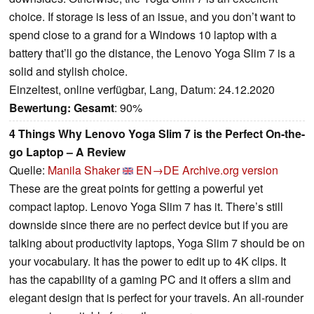
choice. If storage is less of an issue, and you don’t want to
spend close to a grand for a Windows 10 laptop with a
battery that’ll go the distance, the Lenovo Yoga Slim 7 is a
solid and stylish choice.
Einzeltest, online verfügbar, Lang, Datum: 24.12.2020
Bewertung:
Gesamt
: 90%
4 Things Why Lenovo Yoga Slim 7 is the Perfect On-the-
go Laptop – A Review
Quelle:
Manila Shaker
EN→DE
Archive.org version
These are the great points for getting a powerful yet
compact laptop. Lenovo Yoga Slim 7 has it. There’s still
downside since there are no perfect device but if you are
talking about productivity laptops, Yoga Slim 7 should be on
your vocabulary. It has the power to edit up to 4K clips. It
has the capability of a gaming PC and it offers a slim and
elegant design that is perfect for your travels. An all-rounder