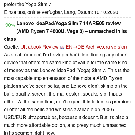
prefer the Yoga Slim 7.
Einzeltest, online verfügbar, Lang, Datum: 10.10.2020
Lenovo IdeaPad/Yoga Slim 7 14ARE05 review
90%
(AMD Ryzen 7 4800U, Vega 8) – unmatched in its
class
Quelle:
Ultrabook Review
EN→DE
Archive.org version
As an all-rounder, I'm having a hard time finding any other
device that offers the same kind of value for the same kind
of money as this Lenovo IdeaPad (Yoga) Slim 7. This is the
most capable implementation of the mobile AMD Ryzen
platform we've seen so far, and Lenovo didn't skimp on the
build quality, screen, thermal design, speakers or inputs
either. At the same time, don't expect this to feel as premium
or offer all the bells and whistles available on 2000+
USD/EUR ultraportables, because it doesn't. But it's also a
much more affordable option, and pretty much unmatched
in its segment right now.