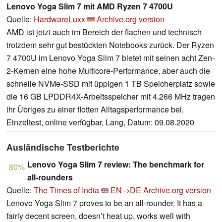
Lenovo Yoga Slim 7 mit AMD Ryzen 7 4700U
Quelle:
HardwareLuxx
Archive.org version
AMD ist jetzt auch im Bereich der flachen und technisch
trotzdem sehr gut bestückten Notebooks zurück. Der Ryzen
7 4700U im Lenovo Yoga Slim 7 bietet mit seinen acht Zen-
2-Kernen eine hohe Multicore-Performance, aber auch die
schnelle NVMe-SSD mit üppigen 1 TB Speicherplatz sowie
die 16 GB LPDDR4X-Arbeitsspeicher mit 4.266 MHz tragen
ihr Übriges zu einer flotten Alltagsperformance bei.
Einzeltest, online verfügbar, Lang, Datum: 09.08.2020
Ausländische Testberichte
Lenovo Yoga Slim 7 review: The benchmark for
80%
all-rounders
Quelle:
The Times of India
EN→DE
Archive.org version
Lenovo Yoga Slim 7 proves to be an all-rounder. It has a
fairly decent screen, doesn’t heat up, works well with