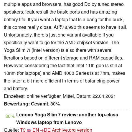
multiple apps and browsers, has good Dolby tuned stereo
speakers, features all the basic ports and has amazing
battery life. If you want a laptop that is a bang for the buck,
this comes really close. At ₹78,990 this seems to have it all.
Unfortunately, there’s just one variant available if you
specifically want to go for the AMD chipset version. The
Yoga Slim 7i (Intel version) is also there with several
iterations based on different storage and RAM capacities.
However, considering the fact that Intel 11th-gen is still at
10nm (for laptops) and AMD 4000 Series is at 7nm, makes
the latter a bit more efficient in terms of balancing power
and battery.
Einzeltest, online verfügbar, Mittel, Datum: 22.04.2021
Bewertung:
Gesamt
: 80%
Lenovo Yoga Slim 7 review: another top-class
80%
Windows laptop from Lenovo
Quelle:
T3
EN→DE
Archive.org version