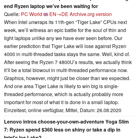
end Ryzen laptop we've been waiting for
Quelle:
PC World
EN→DE
Archive.org version
When Intel unwraps its 11th-gen “Tiger Lake” CPUs next
week, we’ll witness an epic battle for the soul of thin and
light laptops unlike any we have ever seen before. Our
earlier prediction that Tiger Lake will lose against Ryzen
4000 in multi-threaded tasks stays the same. Well, kind of.
After seeing the Ryzen 7 4800U’s results, we actually think
it’ll be a total blowout in multi-threaded performance now.
Graphics, however, might just be closer than we expected.
And one area Tiger Lake is likely to win big is single-
threaded performance, which is actually probably more
important for most of what it is done in a small laptop.
Einzeltest, online verfügbar, Mittel, Datum: 26.08.2020
Lenovo intros choose-your-own-adventure Yoga Slim
7: Ryzen spend $360 less on shiny or take a dip in
Intel's Ice Lake?