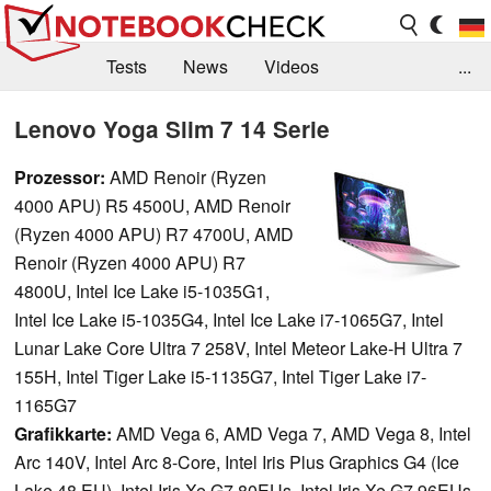
Tests
News
Videos
...
Benchmarks & Tech
Externe Tests
Lenovo Yoga Slim 7 14 Serie
Kaufberatung
Deals
Suche
Jobs
Prozessor:
AMD Renoir (Ryzen
4000 APU) R5 4500U, AMD Renoir
Forum
(Ryzen 4000 APU) R7 4700U, AMD
Renoir (Ryzen 4000 APU) R7
4800U, Intel Ice Lake i5-1035G1,
Intel Ice Lake i5-1035G4, Intel Ice Lake i7-1065G7, Intel
Lunar Lake Core Ultra 7 258V, Intel Meteor Lake-H Ultra 7
155H, Intel Tiger Lake i5-1135G7, Intel Tiger Lake i7-
1165G7
Grafikkarte:
AMD Vega 6, AMD Vega 7, AMD Vega 8, Intel
Arc 140V, Intel Arc 8-Core, Intel Iris Plus Graphics G4 (Ice
Lake 48 EU), Intel Iris Xe G7 80EUs, Intel Iris Xe G7 96EUs,