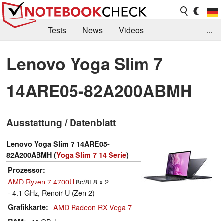
Tests
News
Videos
...
Benchmarks & Tech
Externe Tests
Lenovo Yoga Slim 7
Kaufberatung
Deals
Suche
Jobs
14ARE05-82A200ABMH
Forum
Ausstattung / Datenblatt
Lenovo Yoga Slim 7 14ARE05-
82A200ABMH (
Yoga Slim 7 14 Serie
)
Prozessor
AMD Ryzen 7 4700U
8c/8t 8 x 2
- 4.1 GHz, Renoir-U (Zen 2)
Grafikkarte
AMD Radeon RX Vega 7