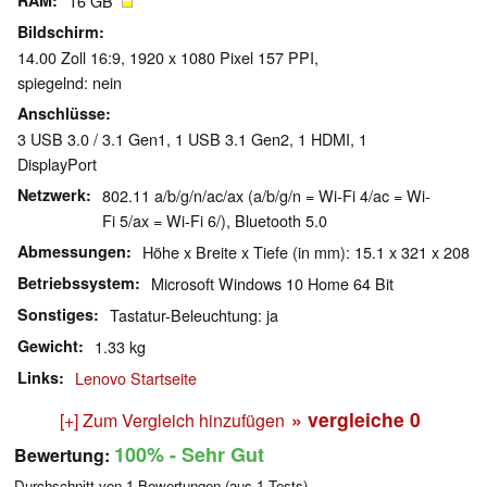
RAM
16 GB
Bildschirm
14.00 Zoll 16:9, 1920 x 1080 Pixel 157 PPI,
spiegelnd: nein
Anschlüsse
3 USB 3.0 / 3.1 Gen1, 1 USB 3.1 Gen2, 1 HDMI, 1
DisplayPort
Netzwerk
802.11 a/b/g/n/ac/ax (a/b/g/n = Wi-Fi 4/ac = Wi-
Fi 5/ax = Wi-Fi 6/), Bluetooth 5.0
Abmessungen
Höhe x Breite x Tiefe (in mm): 15.1 x 321 x 208
Betriebssystem
Microsoft Windows 10 Home 64 Bit
Sonstiges
Tastatur-Beleuchtung: ja
Gewicht
1.33 kg
Links
Lenovo Startseite
» vergleiche
0
[+] Zum Vergleich hinzufügen
100%
- Sehr Gut
Bewertung:
Durchschnitt von
1
Bewertungen (aus
1
Tests)