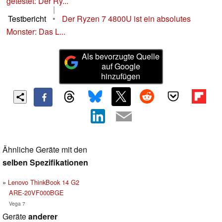
getestet: Der Ry...
|
Testbericht
•
Der Ryzen 7 4800U ist ein absolutes
Monster: Das L...
Als bevorzugte Quelle
auf Google
hinzufügen
Ähnliche Geräte mit den
selben Spezifikationen
Lenovo ThinkBook 14 G2
ARE-20VF000BGE
Vega 7
Geräte
anderer