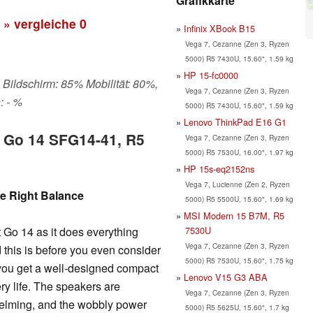
Grafikkarte
» vergleiche
0
Infinix XBook B15
Vega 7, Cezanne (Zen 3, Ryzen
5000) R5 7430U, 15.60", 1.59 kg
HP 15-fc0000
 Bildschirm: 85% Mobilität: 80%,
Vega 7, Cezanne (Zen 3, Ryzen
: - %
5000) R5 7430U, 15.60", 1.59 kg
Lenovo ThinkPad E16 G1
t Go 14 SFG14-41, R5
Vega 7, Cezanne (Zen 3, Ryzen
5000) R5 7530U, 16.00", 1.97 kg
HP 15s-eq2152ns
Vega 7, Lucienne (Zen 2, Ryzen
he Right Balance
5000) R5 5500U, 15.60", 1.69 kg
MSI Modern 15 B7M, R5
7530U
ift Go 14 as it does everything
Vega 7, Cezanne (Zen 3, Ryzen
d this is before you even consider
5000) R5 7530U, 15.60", 1.75 kg
, you get a well-designed compact
Lenovo V15 G3 ABA
ry life. The speakers are
Vega 7, Cezanne (Zen 3, Ryzen
rwhelming, and the wobbly power
5000) R5 5625U, 15.60", 1.7 kg