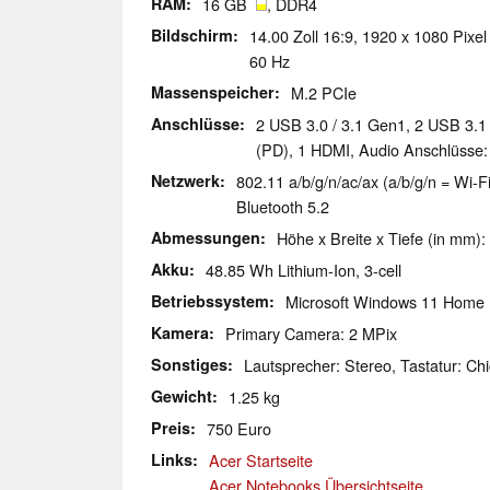
RAM
16 GB
, DDR4
Bildschirm
14.00 Zoll 16:9, 1920 x 1080 Pixel
60 Hz
Massenspeicher
M.2 PCIe
Anschlüsse
2 USB 3.0 / 3.1 Gen1, 2 USB 3.
(PD), 1 HDMI, Audio Anschlüsse:
Netzwerk
802.11 a/b/g/n/ac/ax (a/b/g/n = Wi-Fi
Bluetooth 5.2
Abmessungen
Höhe x Breite x Tiefe (in mm):
Akku
48.85 Wh Lithium-Ion, 3-cell
Betriebssystem
Microsoft Windows 11 Home
Kamera
Primary Camera: 2 MPix
Sonstiges
Lautsprecher: Stereo, Tastatur: Chi
Gewicht
1.25 kg
Preis
750 Euro
Links
Acer Startseite
Acer Notebooks Übersichtseite