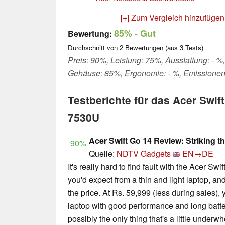
[+] Zum Vergleich hinzufügen
85%
- Gut
Bewertung:
Durchschnitt von
2
Bewertungen (aus
3
Tests)
Preis: 90%, Leistung: 75%, Ausstattung: - %,
Gehäuse: 85%, Ergonomie: - %, Emissionen
Testberichte für das Acer Swif
7530U
Acer Swift Go 14 Review: Striking t
90%
Quelle:
NDTV Gadgets
EN→DE
It's really hard to find fault with the Acer Sw
you'd expect from a thin and light laptop, an
the price. At Rs. 59,999 (less during sales)
laptop with good performance and long batte
possibly the only thing that's a little unde