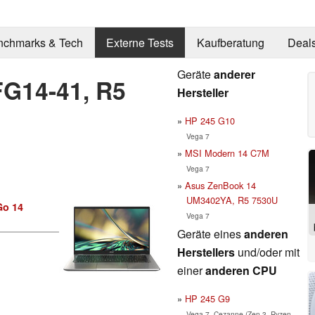
nchmarks & Tech
Externe Tests
Kaufberatung
Deal
Geräte
anderer
FG14-41, R5
Hersteller
HP 245 G10
Vega 7
MSI Modern 14 C7M
Vega 7
Asus ZenBook 14
UM3402YA, R5 7530U
Go 14
Vega 7
Geräte eines
anderen
Herstellers
und/oder mit
einer
anderen CPU
HP 245 G9
Vega 7, Cezanne (Zen 3, Ryzen