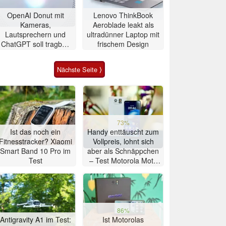
OpenAI Donut mit
Lenovo ThinkBook
Kameras,
Aeroblade leakt als
Lautsprechern und
ultradünner Laptop mit
ChatGPT soll tragbar,
frischem Design
aber teuer werden
Nächste Seite ⟩
73%
Ist das noch ein
Handy enttäuscht zum
Fitnesstracker? Xiaomi
Vollpreis, lohnt sich
Smart Band 10 Pro im
aber als Schnäppchen
Test
– Test Motorola Moto
G47 Smartphone
86%
Antigravity A1 im Test:
Ist Motorolas