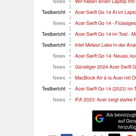
News
•
Wir haben einen Laptop mit 
|
Testbericht
•
Acer Swift Go 14 AI im Lapto
|
News
•
Acer Swift Go 14 - Flüssiges
|
Testbericht
•
Acer Swift Go 14 im Test - 
|
Testbericht
•
Intel Meteor Lake in der Anal
|
News
•
Acer Swift Go 14: Neues, ko
|
News
•
Günstiger 2024 Acer Swift G
|
News
•
MacBook Air á la Acer mit 
|
Testbericht
•
Acer Swift Go 14 (2023) im T
|
News
•
IFA 2023: Acer zeigt starke
Als bevorzugt
auf Goo
hinzufü