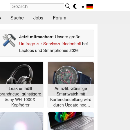
▼
s
Suche
Jobs
Forum
Unsere große
Jetzt mitmachen:
Umfrage zur Servicezufriedenheit
bei
Laptops und Smartphones 2026
Leak enthüllt
Amazfit: Günstige
brandneue, günstigere
Smartwatch mit
Sony WH-1000X-
Kartendarstellung wird
Kopfhörer
durch Update noch
besser