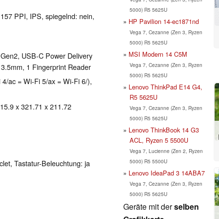
5000) R5 5625U
 157 PPI, IPS, spiegelnd: nein,
HP Pavilion 14-ec1871nd
Vega 7, Cezanne (Zen 3, Ryzen
5000) R5 5625U
MSI Modern 14 C5M
1 Gen2, USB-C Power Delivery
Vega 7, Cezanne (Zen 3, Ryzen
 3.5mm, 1 Fingerprint Reader
5000) R5 5625U
 4/ac = Wi-Fi 5/ax = Wi-Fi 6/),
Lenovo ThinkPad E14 G4,
R5 5625U
 15.9 x 321.71 x 211.72
Vega 7, Cezanne (Zen 3, Ryzen
5000) R5 5625U
Lenovo ThinkBook 14 G3
ACL, Ryzen 5 5500U
Vega 7, Lucienne (Zen 2, Ryzen
5000) R5 5500U
clet, Tastatur-Beleuchtung: ja
Lenovo IdeaPad 3 14ABA7
Vega 7, Cezanne (Zen 3, Ryzen
5000) R5 5625U
Geräte mit der
selben