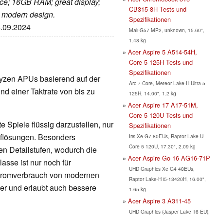
nce; 16GB RAM; great display;
CB315-8H Tests und
y; modern design.
Spezifikationen
5.09.2024
Mali-G57 MP2, unknown, 15.60",
1.48 kg
Acer Aspire 5 A514-54H,
Core 5 125H Tests und
Spezifikationen
e Ryzen APUs basierend auf der
Arc 7-Core, Meteor Lake-H Ultra 5
nd einer Taktrate von bis zu
125H, 14.00", 1.2 kg
Acer Aspire 17 A17-51M,
Core 5 120U Tests und
 Spiele flüssig darzustellen, nur
Spezifikationen
Auflösungen. Besonders
Iris Xe G7 80EUs, Raptor Lake-U
Core 5 120U, 17.30", 2.09 kg
en Detailstufen, wodurch die
Acer Aspire Go 16 AG16-71P
lasse ist nur noch für
UHD Graphics Xe G4 48EUs,
Stromverbrauch von modernen
Raptor Lake-H i5-13420H, 16.00",
nger und erlaubt auch bessere
1.65 kg
Acer Aspire 3 A311-45
UHD Graphics (Jasper Lake 16 EU),