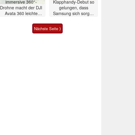
immersive 360°-
Klapphandy-Debut so
Drohne macht der DJI
gelungen, dass
Avata 360 leichte
Samsung sich sorgen
Konkurrenz
muss? – Razr Fold
Smartphone im Test
Nächste Seite ⟩