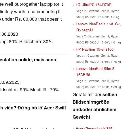
se well put-together laptop (or it
LG UltraPC 16UD70R
efinitely worth recommending if
Vega 7, Cezanne (Zen 3, Ryzen
5000) R5 7530U, 16.00", 1.6 kg
 under Rs. 60,000 that doesn't
Lenovo IdeaPad 1 15ALC7,
R5 5625U
6.08.2023
Vega 7, Cezanne (Zen 3, Ryzen
tung: 80% Bildschirm: 80%
5000) R5 5625U, 15.60", 1.61 kg
HP Pavilion 15-eh3100
Vega 7, Cezanne (Zen 3, Ryzen
restation solide, mais sans
5000) R5 7530U, 15.60", 1.75 kg
Lenovo IdeaPad Slim 5
16ABR8
Vega 7, Cezanne (Zen 3, Ryzen
03.09.2023
5000) R5 7530U, 16.00", 1.89 kg
ldschirm: 90% Mobilität: 70%
Geräte mit der
selben
Bildschirmgröße
nh viên? Đừng bỏ lỡ Acer Swift
und/oder ähnlichem
Gewicht
Acer Chromebook 315