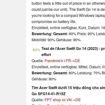
button feels a little out of place in an otherwi
could just be our unit). The Swift Go 14 is d
you're looking for a compact Windows laptop
compromise on battery life.
Einzeltest, online verfügbar, Kurz, Datum: 1
Bewertung:
Gesamt
: 90% Preis: 90% Leis
Mobilität: 90% Gehäuse: 90%
Test de l’Acer Swift Go 14 (2023) : p
80%
effort
Quelle:
Frandroid
FR→DE
Einzeltest, online verfügbar, Mittel, Datum: 
Bewertung:
Gesamt
: 80% Leistung: 70% Bi
Gehäuse: 80%
Tìm Acer Swift dưới 15 triệu đồng cho si
Go SFG14-41-R19Z
Quelle:
FPT shop
VN→DE