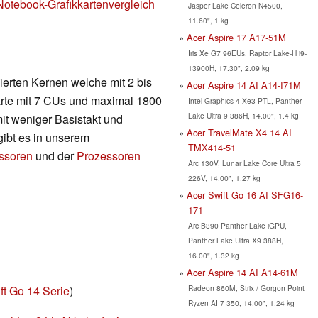
Notebook-Grafikkartenvergleich
Jasper Lake Celeron N4500,
11.60", 1 kg
Acer Aspire 17 A17-51M
Iris Xe G7 96EUs, Raptor Lake-H i9-
13900H, 17.30", 2.09 kg
ierten Kernen welche mit 2 bis
Acer Aspire 14 AI A14-I71M
karte mit 7 CUs und maximal 1800
Intel Graphics 4 Xe3 PTL, Panther
Lake Ultra 9 386H, 14.00", 1.4 kg
t weniger Basistakt und
Acer TravelMate X4 14 AI
ibt es in unserem
TMX414-51
essoren
und der
Prozessoren
Arc 130V, Lunar Lake Core Ultra 5
226V, 14.00", 1.27 kg
Acer Swift Go 16 AI SFG16-
171
Arc B390 Panther Lake iGPU,
Panther Lake Ultra X9 388H,
16.00", 1.32 kg
Acer Aspire 14 AI A14-61M
Radeon 860M, Strix / Gorgon Point
ft Go 14 Serie
)
Ryzen AI 7 350, 14.00", 1.24 kg