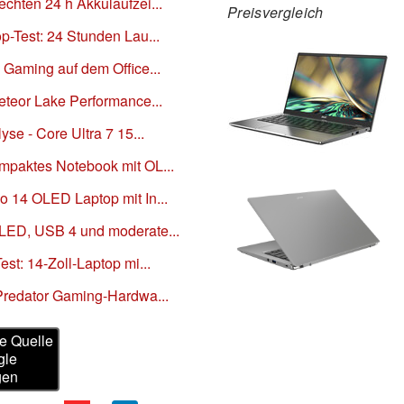
echten 24 h Akkulaufzei...
Preisvergleich
p-Test: 24 Stunden Lau...
 Gaming auf dem Office...
Meteor Lake Performance...
yse - Core Ultra 7 15...
mpaktes Notebook mit OL...
o 14 OLED Laptop mit In...
OLED, USB 4 und moderate...
est: 14-Zoll-Laptop mi...
 Predator Gaming-Hardwa...
e Quelle
gle
gen