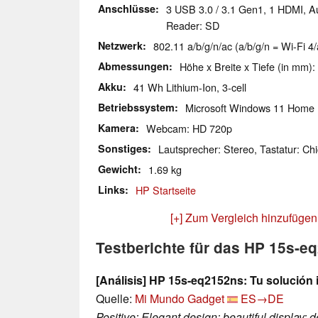
Anschlüsse
3 USB 3.0 / 3.1 Gen1, 1 HDMI, A
Reader: SD
Netzwerk
802.11 a/b/g/n/ac (a/b/g/n = Wi-Fi 4/
Abmessungen
Höhe x Breite x Tiefe (in mm):
Akku
41 Wh Lithium-Ion, 3-cell
Betriebssystem
Microsoft Windows 11 Home
Kamera
Webcam: HD 720p
Sonstiges
Lautsprecher: Stereo, Tastatur: Chi
Gewicht
1.69 kg
Links
HP Startseite
[+] Zum Vergleich hinzufügen
Testberichte für das HP 15s-e
[Análisis] HP 15s-eq2152ns: Tu solución i
Quelle:
Mi Mundo Gadget
ES→DE
Positive: Elegant design; beautiful display;