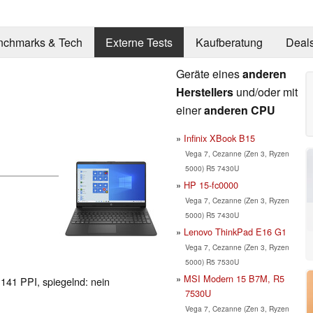
nchmarks & Tech
Externe Tests
Kaufberatung
Deal
Geräte eines
anderen
Herstellers
und/oder mit
einer
anderen CPU
Infinix XBook B15
Vega 7, Cezanne (Zen 3, Ryzen
5000) R5 7430U
HP 15-fc0000
Vega 7, Cezanne (Zen 3, Ryzen
5000) R5 7430U
Lenovo ThinkPad E16 G1
Vega 7, Cezanne (Zen 3, Ryzen
5000) R5 7530U
MSI Modern 15 B7M, R5
 141 PPI, spiegelnd: nein
7530U
Vega 7, Cezanne (Zen 3, Ryzen