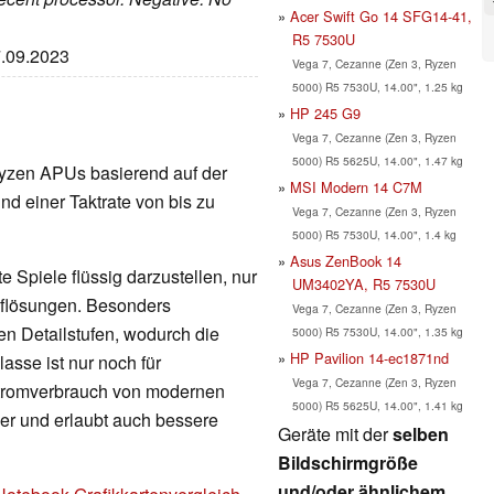
Acer Swift Go 14 SFG14-41,
R5 7530U
7.09.2023
Vega 7, Cezanne (Zen 3, Ryzen
5000) R5 7530U, 14.00", 1.25 kg
HP 245 G9
Vega 7, Cezanne (Zen 3, Ryzen
5000) R5 5625U, 14.00", 1.47 kg
e Ryzen APUs basierend auf der
MSI Modern 14 C7M
nd einer Taktrate von bis zu
Vega 7, Cezanne (Zen 3, Ryzen
5000) R5 7530U, 14.00", 1.4 kg
Asus ZenBook 14
 Spiele flüssig darzustellen, nur
UM3402YA, R5 7530U
Auflösungen. Besonders
Vega 7, Cezanne (Zen 3, Ryzen
en Detailstufen, wodurch die
5000) R5 7530U, 14.00", 1.35 kg
HP Pavilion 14-ec1871nd
lasse ist nur noch für
Vega 7, Cezanne (Zen 3, Ryzen
Stromverbrauch von modernen
5000) R5 5625U, 14.00", 1.41 kg
nger und erlaubt auch bessere
Geräte mit der
selben
Bildschirmgröße
und/oder ähnlichem