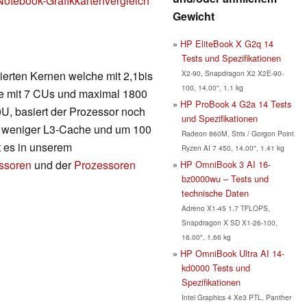
Notebook-Grafikkartenvergleich
Gewicht
HP EliteBook X G2q 14
Tests und Spezifikationen
X2-90, Snapdragon X2 X2E-90-
ierten Kernen welche mit 2,1bis
100, 14.00", 1.1 kg
rte mit 7 CUs und maximal 1800
HP ProBook 4 G2a 14 Tests
U, basiert der Prozessor noch
und Spezifikationen
tet weniger L3-Cache und um 100
Radeon 860M, Strix / Gorgon Point
t es in unserem
Ryzen AI 7 450, 14.00", 1.41 kg
essoren
und der
Prozessoren
HP OmniBook 3 AI 16-
bz0000wu – Tests und
technische Daten
Adreno X1-45 1.7 TFLOPS,
Snapdragon X SD X1-26-100,
16.00", 1.66 kg
HP OmniBook Ultra AI 14-
kd0000 Tests und
Spezifikationen
Intel Graphics 4 Xe3 PTL, Panther