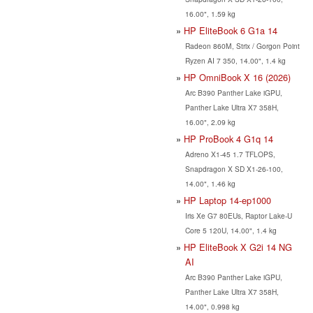
16.00", 1.59 kg
HP EliteBook 6 G1a 14
Radeon 860M, Strix / Gorgon Point
Ryzen AI 7 350, 14.00", 1.4 kg
HP OmniBook X 16 (2026)
Arc B390 Panther Lake iGPU,
Panther Lake Ultra X7 358H,
16.00", 2.09 kg
HP ProBook 4 G1q 14
Adreno X1-45 1.7 TFLOPS,
Snapdragon X SD X1-26-100,
14.00", 1.46 kg
HP Laptop 14-ep1000
Iris Xe G7 80EUs, Raptor Lake-U
Core 5 120U, 14.00", 1.4 kg
HP EliteBook X G2i 14 NG
AI
Arc B390 Panther Lake iGPU,
Panther Lake Ultra X7 358H,
14.00", 0.998 kg