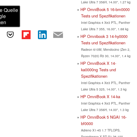
Lake Ultra 7 356H, 14.00", 1.27 kg
HP OmniBook 5 16-bm0000
e Quelle
gle
Tests und Spezifikationen
gen
Intel Graphics 4 Xe3 PTL, Panther
Lake Ultra 7 355, 16.00", 1.68 kg
HP Omnibook 3 14-hy0000
Tests und Spezifikationen
Radeon 610M, Mendocino (Zen 2,
Ryzen 7020) R3 30, 14.00", 1.4 kg
HP OmniBook X 14-
ka0000ng Tests und
Spezifikationen
Intel Graphics 4 Xe3 PTL, Panther
Lake Ultra 5 325, 14.00", 1.3 kg
HP OmniBook X 14-ka
Intel Graphics 4 Xe3 PTL, Panther
Lake Ultra 7 356H, 14.00", 1.3 kg
HP OmniBook 5 NGAI 16-
bf0000
Adreno X1-45 1.7 TFLOPS,
Snapdragon X SD X1-26-100,