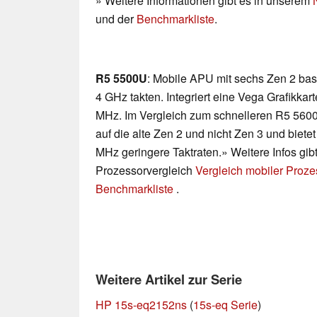
» Weitere Informationen gibt es in unserem
und der
Benchmarkliste
.
R5 5500U
: Mobile APU mit sechs Zen 2 bas
4 GHz takten. Integriert eine Vega Grafikka
MHz. Im Vergleich zum schnelleren R5 5600
auf die alte Zen 2 und nicht Zen 3 und bie
MHz geringere Taktraten.» Weitere Infos gib
Prozessorvergleich
Vergleich mobiler Proz
Benchmarkliste
.
Weitere Artikel zur Serie
HP 15s-eq2152ns
(
15s-eq Serie
)