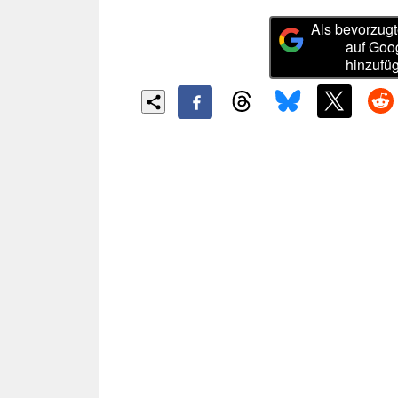
Als bevorzugt
auf Goo
hinzufü