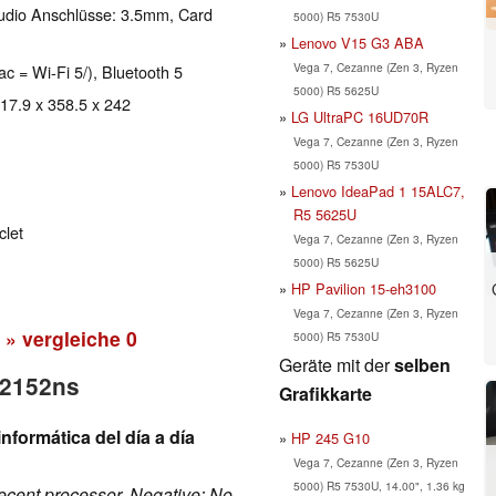
udio Anschlüsse: 3.5mm, Card
5000) R5 7530U
Lenovo V15 G3 ABA
Vega 7, Cezanne (Zen 3, Ryzen
ac = Wi-Fi 5/), Bluetooth 5
5000) R5 5625U
 17.9 x 358.5 x 242
LG UltraPC 16UD70R
Vega 7, Cezanne (Zen 3, Ryzen
5000) R5 7530U
Lenovo IdeaPad 1 15ALC7,
R5 5625U
clet
Vega 7, Cezanne (Zen 3, Ryzen
5000) R5 5625U
HP Pavilion 15-eh3100
Vega 7, Cezanne (Zen 3, Ryzen
» vergleiche
0
5000) R5 7530U
Geräte mit der
selben
q2152ns
Grafikkarte
nformática del día a día
HP 245 G10
Vega 7, Cezanne (Zen 3, Ryzen
5000) R5 7530U, 14.00", 1.36 kg
 decent processor. Negative: No