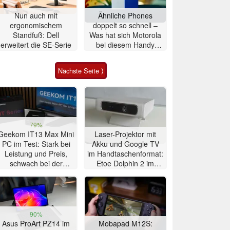
Nun auch mit
Ähnliche Phones
ergonomischem
doppelt so schnell –
Standfuß: Dell
Was hat sich Motorola
erweitert die SE-Serie
bei diesem Handy
gedacht?
Nächste Seite ⟩
79%
Geekom IT13 Max Mini
Laser-Projektor mit
PC im Test: Stark bei
Akku und Google TV
Leistung und Preis,
im Handtaschenformat:
schwach bei der
Etoe Dolphin 2 im
Kühlung
Praxis-Test
90%
Asus ProArt PZ14 im
Mobapad M12S: