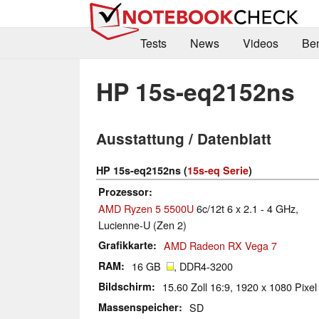
Tests
News
Videos
Be
HP 15s-eq2152ns
Ausstattung / Datenblatt
HP 15s-eq2152ns (
15s-eq Serie
)
Prozessor
AMD Ryzen 5 5500U
6c/12t 6 x 2.1 - 4 GHz,
Lucienne-U (Zen 2)
Grafikkarte
AMD Radeon RX Vega 7
RAM
16 GB
, DDR4-3200
Bildschirm
15.60 Zoll 16:9, 1920 x 1080 Pixel
Massenspeicher
SD