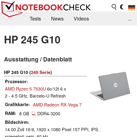
Tests
News
Videos
...
Benchmarks & Tech
Externe Tests
HP 245 G10
Kaufberatung
Deals
Suche
Jobs
Ausstattung / Datenblatt
Forum
HP 245 G10 (
245 Serie
)
Prozessor
AMD Ryzen 5 7530U
6c/12t 6 x
2 - 4.5 GHz, Barcelo-U Refresh
Grafikkarte
AMD Radeon RX Vega 7
RAM
8 GB
, DDR4-3200
Bildschirm
14.00 Zoll 16:9, 1920 x 1080 Pixel 157 PPI, IPS,
spiegelnd: nein, 60 Hz