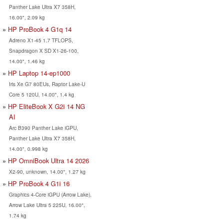
Panther Lake Ultra X7 358H,
16.00", 2.09 kg
HP ProBook 4 G1q 14
Adreno X1-45 1.7 TFLOPS,
Snapdragon X SD X1-26-100,
14.00", 1.46 kg
HP Laptop 14-ep1000
Iris Xe G7 80EUs, Raptor Lake-U
Core 5 120U, 14.00", 1.4 kg
HP EliteBook X G2i 14 NG
AI
Arc B390 Panther Lake iGPU,
Panther Lake Ultra X7 358H,
14.00", 0.998 kg
HP OmniBook Ultra 14 2026
X2-90, unknown, 14.00", 1.27 kg
HP ProBook 4 G1i 16
Graphics 4-Core iGPU (Arrow Lake),
Arrow Lake Ultra 5 225U, 16.00",
1.74 kg