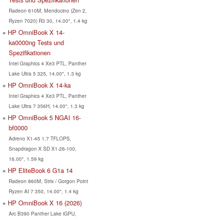
Radeon 610M, Mendocino (Zen 2,
Ryzen 7020) R3 30, 14.00", 1.4 kg
HP OmniBook X 14-
ka0000ng Tests und
Spezifikationen
Intel Graphics 4 Xe3 PTL, Panther
Lake Ultra 5 325, 14.00", 1.3 kg
HP OmniBook X 14-ka
Intel Graphics 4 Xe3 PTL, Panther
Lake Ultra 7 356H, 14.00", 1.3 kg
HP OmniBook 5 NGAI 16-
bf0000
Adreno X1-45 1.7 TFLOPS,
Snapdragon X SD X1-26-100,
16.00", 1.59 kg
HP EliteBook 6 G1a 14
Radeon 860M, Strix / Gorgon Point
Ryzen AI 7 350, 14.00", 1.4 kg
HP OmniBook X 16 (2026)
Arc B390 Panther Lake iGPU,