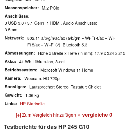
Massenspeicher
M.2 PCIe
Anschlüsse
3 USB 3.0 / 3.1 Gen1, 1 HDMI, Audio Anschlüsse:
3.5mm
Netzwerk
802.11 a/b/g/n/ac/ax (a/b/g/n = Wi-Fi 4/ac = Wi-
Fi 5/ax = Wi-Fi 6/), Bluetooth 5.3
Abmessungen
Höhe x Breite x Tiefe (in mm): 17.9 x 324 x 215
Akku
41 Wh Lithium-Ion, 3-cell
Betriebssystem
Microsoft Windows 11 Home
Kamera
Webcam: HD 720p
Sonstiges
Lautsprecher: Stereo, Tastatur: Chiclet
Gewicht
1.36 kg
Links
HP Startseite
» vergleiche
0
[+] Zum Vergleich hinzufügen
Testberichte für das HP 245 G10