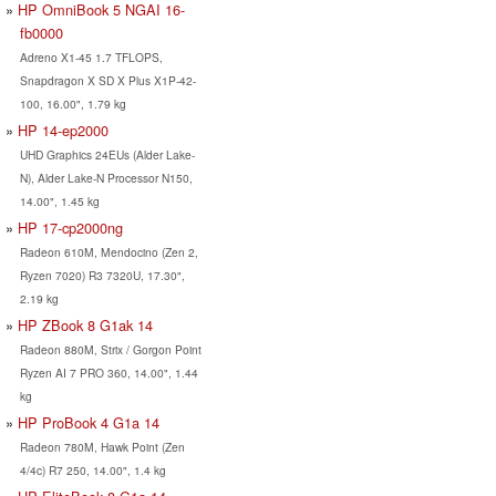
HP OmniBook 5 NGAI 16-
fb0000
Adreno X1-45 1.7 TFLOPS,
Snapdragon X SD X Plus X1P-42-
100, 16.00", 1.79 kg
HP 14-ep2000
UHD Graphics 24EUs (Alder Lake-
N), Alder Lake-N Processor N150,
14.00", 1.45 kg
HP 17-cp2000ng
Radeon 610M, Mendocino (Zen 2,
Ryzen 7020) R3 7320U, 17.30",
2.19 kg
HP ZBook 8 G1ak 14
Radeon 880M, Strix / Gorgon Point
Ryzen AI 7 PRO 360, 14.00", 1.44
kg
HP ProBook 4 G1a 14
Radeon 780M, Hawk Point (Zen
4/4c) R7 250, 14.00", 1.4 kg