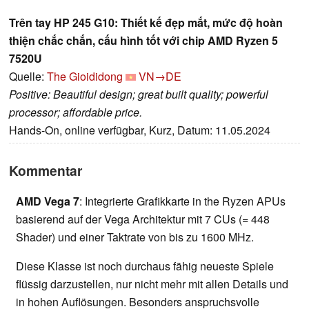
Trên tay HP 245 G10: Thiết kế đẹp mắt, mức độ hoàn
thiện chắc chắn, cấu hình tốt với chip AMD Ryzen 5
7520U
Quelle:
The Gioididong
VN→DE
Positive: Beautiful design; great built quality; powerful
processor; affordable price.
Hands-On, online verfügbar, Kurz, Datum: 11.05.2024
Kommentar
AMD Vega 7
: Integrierte Grafikkarte in the Ryzen APUs
basierend auf der Vega Architektur mit 7 CUs (= 448
Shader) und einer Taktrate von bis zu 1600 MHz.
Diese Klasse ist noch durchaus fähig neueste Spiele
flüssig darzustellen, nur nicht mehr mit allen Details und
in hohen Auflösungen. Besonders anspruchsvolle