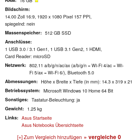
RAM
16 GB
Bildschirm
14.00 Zoll 16:9, 1920 x 1080 Pixel 157 PPI,
spiegelnd: nein
Massenspeicher
512 GB SSD
Anschlüsse
1 USB 3.0 / 3.1 Gen1, 1 USB 3.1 Gen2, 1 HDMI,
Card Reader: microSD
Netzwerk
802.11 a/b/g/n/ac/ax (a/b/g/n = Wi-Fi 4/ac = Wi-
Fi 5/ax = Wi-Fi 6/), Bluetooth 5.0
Abmessungen
Höhe x Breite x Tiefe (in mm): 14.3 x 319 x 21
Betriebssystem
Microsoft Windows 10 Home 64 Bit
Sonstiges
Tastatur-Beleuchtung: ja
Gewicht
1.25 kg
Links
Asus Startseite
Asus Notebooks Übersichtseite
» vergleiche
0
[+] Zum Vergleich hinzufügen