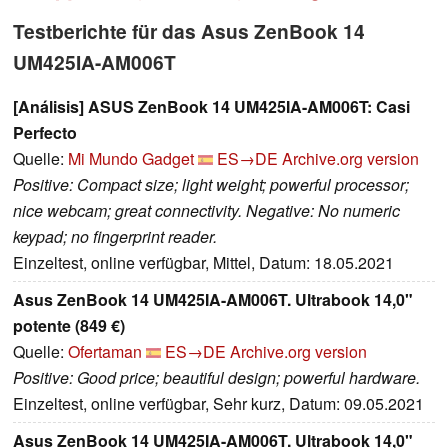
Testberichte für das Asus ZenBook 14
UM425IA-AM006T
[Análisis] ASUS ZenBook 14 UM425IA-AM006T: Casi
Perfecto
Quelle:
Mi Mundo Gadget
ES→DE
Archive.org version
Positive: Compact size; light weight; powerful processor;
nice webcam; great connectivity. Negative: No numeric
keypad; no fingerprint reader.
Einzeltest, online verfügbar, Mittel, Datum: 18.05.2021
Asus ZenBook 14 UM425IA-AM006T. Ultrabook 14,0"
potente (849 €)
Quelle:
Ofertaman
ES→DE
Archive.org version
Positive: Good price; beautiful design; powerful hardware.
Einzeltest, online verfügbar, Sehr kurz, Datum: 09.05.2021
Asus ZenBook 14 UM425IA-AM006T. Ultrabook 14,0"