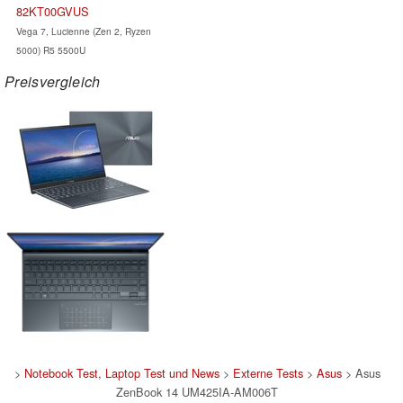
82KT00GVUS
Vega 7, Lucienne (Zen 2, Ryzen
5000) R5 5500U
Preisvergleich
>
Notebook Test, Laptop Test und News
>
Externe Tests
>
Asus
> Asus
ZenBook 14 UM425IA-AM006T