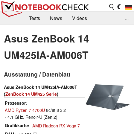
Tests
News
Videos
...
Benchmarks & Tech
Externe Tests
Asus ZenBook 14
Kaufberatung
Deals
Suche
Jobs
UM425IA-AM006T
Forum
Ausstattung / Datenblatt
Asus ZenBook 14 UM425IA-AM006T
(
ZenBook 14 UM425 Serie
)
Prozessor
AMD Ryzen 7 4700U
8c/8t 8 x 2
- 4.1 GHz, Renoir-U (Zen 2)
Grafikkarte
AMD Radeon RX Vega 7