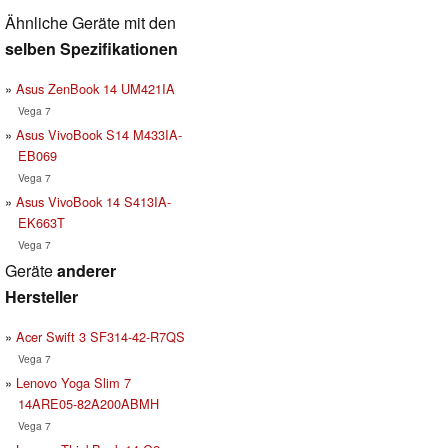
Ähnliche Geräte mit den
selben Spezifikationen
Asus ZenBook 14 UM421IA
Vega 7
Asus VivoBook S14 M433IA-
EB069
Vega 7
Asus VivoBook 14 S413IA-
EK663T
Vega 7
Geräte
anderer
Hersteller
Acer Swift 3 SF314-42-R7QS
Vega 7
Lenovo Yoga Slim 7
14ARE05-82A200ABMH
Vega 7