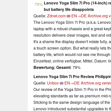
Lenovo Yoga Slim 7i Pro (14-inch) re
79%
but battery life disappoints
Quelle:
Zdnet.com
EN→DE
Archive.org v
The Lenovo Yoga Slim 7i Pro (a.k.a. Lenovo Sl
laptop with a robust chassis and a great ke
resolution delivers clear images, text and vi
It's a shame the display doesn't rotate fully
a touch screen option. But what really lets t
battery life, which would not see me through
Einzeltest, online verfügbar, Mittel, Datum: 
Bewertung:
Gesamt
: 79%
Lenovo Yoga Slim 7i Pro Review Philipp
Quelle:
Unbox
EN→DE
Archive.org vers
Our review of the Yoga Slim 7i Pro in the Ph
elevating standards as far as premium mid-
Sticking to the same design language of th
Lenovo introduced substantial upgrades to t