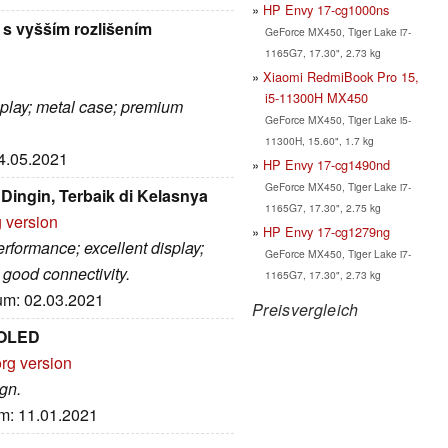
HP Envy 17-cg1000ns
s vyšším rozlišením
GeForce MX450, Tiger Lake i7-
1165G7, 17.30", 2.73 kg
Xiaomi RedmiBook Pro 15,
i5-11300H MX450
isplay; metal case; premium
GeForce MX450, Tiger Lake i5-
11300H, 15.60", 1.7 kg
04.05.2021
HP Envy 17-cg1490nd
GeForce MX450, Tiger Lake i7-
 Dingin, Terbaik di Kelasnya
1165G7, 17.30", 2.75 kg
g version
HP Envy 17-cg1279ng
rformance; excellent display;
GeForce MX450, Tiger Lake i7-
; good connectivity.
1165G7, 17.30", 2.73 kg
tum: 02.03.2021
Preisvergleich
 OLED
rg version
ign.
um: 11.01.2021