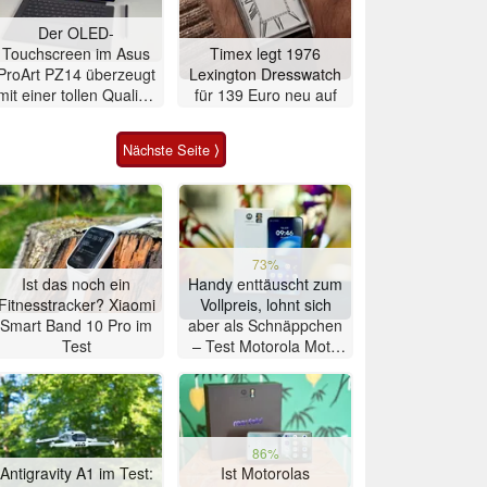
Der OLED-
Touchscreen im Asus
Timex legt 1976
ProArt PZ14 überzeugt
Lexington Dresswatch
mit einer tollen Qualität
für 139 Euro neu auf
ohne körnigen
Bildeindruck
Nächste Seite ⟩
73%
Ist das noch ein
Handy enttäuscht zum
Fitnesstracker? Xiaomi
Vollpreis, lohnt sich
Smart Band 10 Pro im
aber als Schnäppchen
Test
– Test Motorola Moto
G47 Smartphone
86%
Antigravity A1 im Test:
Ist Motorolas