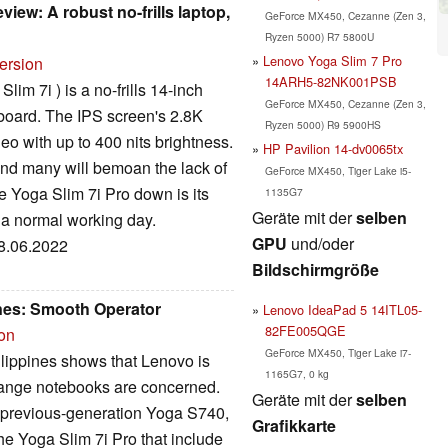
view: A robust no-frills laptop,
GeForce MX450, Cezanne (Zen 3,
Ryzen 5000) R7 5800U
Lenovo Yoga Slim 7 Pro
ersion
14ARH5-82NK001PSB
im 7i ) is a no-frills 14-inch
GeForce MX450, Cezanne (Zen 3,
yboard. The IPS screen's 2.8K
Ryzen 5000) R9 5900HS
deo with up to 400 nits brightness.
HP Pavilion 14-dv0065tx
, and many will bemoan the lack of
GeForce MX450, Tiger Lake i5-
he Yoga Slim 7i Pro down is its
1135G7
Geräte mit der
selben
 a normal working day.
GPU
und/oder
08.06.2022
Bildschirmgröße
ines: Smooth Operator
Lenovo IdeaPad 5 14ITL05-
82FE005QGE
ion
GeForce MX450, Tiger Lake i7-
ilippines shows that Lenovo is
1165G7, 0 kg
range notebooks are concerned.
Geräte mit der
selben
e previous-generation Yoga S740,
Grafikkarte
he Yoga Slim 7i Pro that include