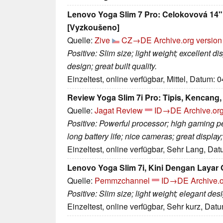
Lenovo Yoga Slim 7 Pro: Celokovová 14" 
[Vyzkoušeno]
Quelle:
Zive
CZ→DE
Archive.org version
Positive: Slim size; light weight; excellent d
design; great built quality.
Einzeltest, online verfügbar, Mittel, Datum: 
Review Yoga Slim 7i Pro: Tipis, Kencang,
Quelle:
Jagat Review
ID→DE
Archive.or
Positive: Powerful processor; high gaming pe
long battery life; nice cameras; great display
Einzeltest, online verfügbar, Sehr Lang, Da
Lenovo Yoga Slim 7i, Kini Dengan Layar
Quelle:
Pemmzchannel
ID→DE
Archive.o
Positive: Slim size; light weight; elegant des
Einzeltest, online verfügbar, Sehr kurz, Dat