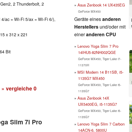
 Gen2, 2 Thunderbolt, 2
Asus Zenbook 14 UX435EG
GeForce MX450
Geräte eines
anderen
 4/ac = Wi-Fi 5/ax = Wi-Fi 6/),
Herstellers
und/oder mit
einer
anderen CPU
 15 x 312 x 221
Lenovo Yoga Slim 7 Pro
64 Bit
14IHU5-82NH002QGE
GeForce MX450, Tiger Lake i7-
11370H
MSI Modern 14 B11SB, i5-
1135G7 MX450
GeForce MX450, Tiger Lake i5-
» vergleiche
0
1135G7
Asus Zenbook 14X
UX5400EG, i5-1135G7
GeForce MX450, Tiger Lake i5-
1135G7
ga Slim 7i Pro
Lenovo Yoga Slim 7 Carbon
14ACN-6, 5800U