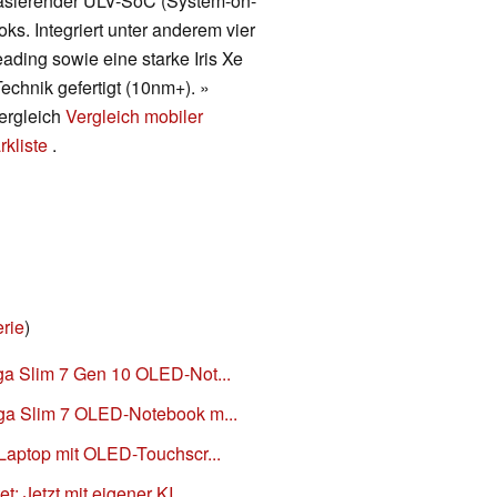
 basierender ULV-SoC (System-on-
ks. Integriert unter anderem vier
ding sowie eine starke Iris Xe
echnik gefertigt (10nm+). »
vergleich
Vergleich mobiler
kliste
.
rie
)
a Slim 7 Gen 10 OLED-Not...
ga Slim 7 OLED-Notebook m...
Laptop mit OLED-Touchscr...
: Jetzt mit eigener KI...