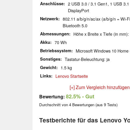
Anschlüsse
2 USB 3.0 / 3.1 Gen1, 1 USB 3.1
DisplayPort
Netzwerk
802.11 a/b/g/n/ac/ax (a/b/g/n = Wi-Fi
Bluetooth 5.0
Abmessungen
Höhe x Breite x Tiefe (in mm):
Akku
70 Wh
Betriebssystem
Microsoft Windows 10 Home 
Sonstiges
Tastatur-Beleuchtung: ja
Gewicht
1.5 kg
Links
Lenovo Startseite
[+] Zum Vergleich hinzufügen
82.5%
- Gut
Bewertung:
Durchschnitt von
4
Bewertungen (aus
9
Tests)
Testberichte für das Lenovo Yo