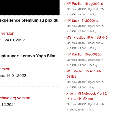
HP Pavilion 15-eg0007ns
GeForce MX450, Tiger Lake i7-
1165G7, 15.60", 1.75 kg
 expérience premium au prix du
HP Envy 17-ch0000ns
GeForce MX450, Tiger Lake i7-
1165G7, 17.30", 2.54 kg
 version
MSI Prestige 15 A11SB-449
um: 24.01.2022
GeForce MX450, Tiger Lake i5-
1135G7, 15.60", 1.65 kg
HP Pavilion 15-eg0025cl
luşturuyor; Lenovo Yoga Slim
GeForce MX450, Tiger Lake i7-
1165G7, 15.60", 1.747 kg
ersion
MSI Modern 15 A11SB-
tum: 16.01.2022
011ES
GeForce MX450, Tiger Lake i7-
1165G7, 15.60", 1.6 kg
Xiaomi Mi Notebook Pro 15,
chive.org version
i5-11300H MX450
5.12.2021
GeForce MX450, Tiger Lake i5-
11300H, 15.60", 1.8 kg