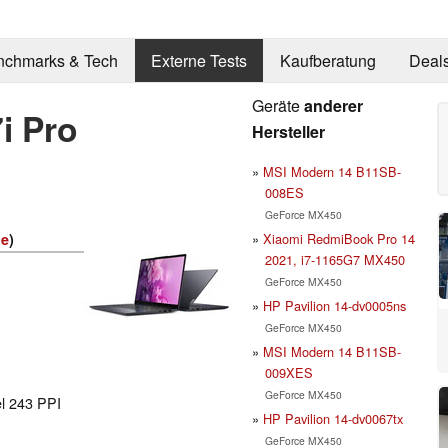
nchmarks & Tech
Externe Tests
Kaufberatung
Deal
Geräte
anderer
i Pro
Hersteller
MSI Modern 14 B11SB-
008ES
GeForce MX450
Xiaomi RedmiBook Pro 14
ie
)
2021, i7-1165G7 MX450
GeForce MX450
HP Pavilion 14-dv0005ns
GeForce MX450
MSI Modern 14 B11SB-
009XES
GeForce MX450
el 243 PPI
HP Pavilion 14-dv0067tx
GeForce MX450