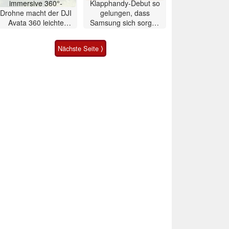
immersive 360°-
Klapphandy-Debut so
Drohne macht der DJI
gelungen, dass
Avata 360 leichte
Samsung sich sorgen
Konkurrenz
muss? – Razr Fold
Smartphone im Test
Nächste Seite ⟩