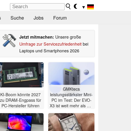
▼
s
Suche
Jobs
Forum
Unsere große
Jetzt mitmachen:
Umfrage zur Servicezufriedenheit
bei
Laptops und Smartphones 2026
GMKtecs
KI-Boom könnte 2027
leistungsstärkster Mini-
zu DRAM-Engpass für
PC im Test: Der EVO-
PC-Hersteller führen
X3 ist weit mehr als nur
ein KI-PC