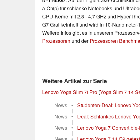
i7-1165G7
: Auf der Tiger-Lake-Architektur
a-Chip) für schlanke Notebooks und Ultraboo
CPU-Kerne mit 2,8 - 4,7 GHz und HyperThrea
G7 Grafikeinheit und wird in 10-Nanometer-T
Weitere Infos gibt es in unserem Prozessor
Prozessoren
und der
Prozessoren Benchmar
Weitere Artikel zur Serie
Lenovo Yoga Slim 7i Pro
(
Yoga Slim 7 14 Se
News
•
Studenten-Deal: Lenovo Yog
|
News
•
Deal: Schlankes Lenovo Yo
|
News
•
Lenovo Yoga 7 Convertible-
|
News
•
Lenovo Yoga 7 14 G9 getestet