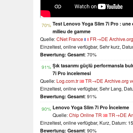
Test Lenovo Yoga Slim 7i Pro : une
70%
milieu de gamme
Quelle:
CNet France
FR→DE
Archive.org
Einzeltest, online verfügbar, Sehr kurz, Dat
Bewertung:
Gesamt
: 70%
Şık tasarımı güçlü performansla bu
91%
7i Pro incelemesi
Quelle:
Log.com.tr
TR→DE
Archive.org v
Einzeltest, online verfügbar, Sehr Lang, Da
Bewertung:
Gesamt
: 91%
Lenovo Yoga Slim 7i Pro İnceleme
90%
Quelle:
Chip Online TR
TR→DE
Ar
Einzeltest, online verfügbar, Kurz, Datum: 1
Bewertung:
Gesamt
: 90%