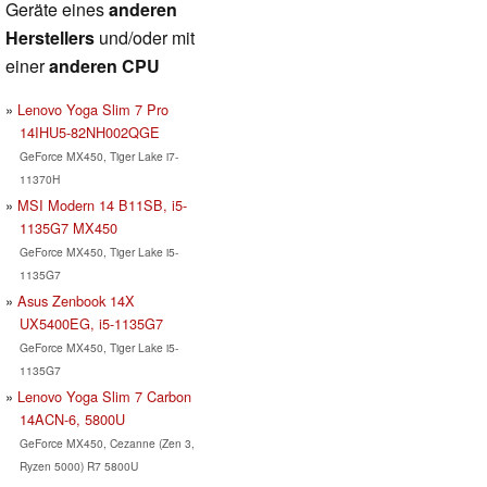
Geräte eines
anderen
Herstellers
und/oder mit
einer
anderen CPU
Lenovo Yoga Slim 7 Pro
14IHU5-82NH002QGE
GeForce MX450, Tiger Lake i7-
11370H
MSI Modern 14 B11SB, i5-
1135G7 MX450
GeForce MX450, Tiger Lake i5-
1135G7
Asus Zenbook 14X
UX5400EG, i5-1135G7
GeForce MX450, Tiger Lake i5-
1135G7
Lenovo Yoga Slim 7 Carbon
14ACN-6, 5800U
GeForce MX450, Cezanne (Zen 3,
Ryzen 5000) R7 5800U