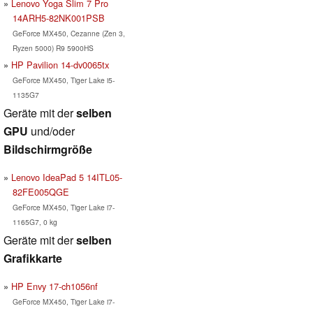
Lenovo Yoga Slim 7 Pro
14ARH5-82NK001PSB
GeForce MX450, Cezanne (Zen 3,
Ryzen 5000) R9 5900HS
HP Pavilion 14-dv0065tx
GeForce MX450, Tiger Lake i5-
1135G7
Geräte mit der
selben
GPU
und/oder
Bildschirmgröße
Lenovo IdeaPad 5 14ITL05-
82FE005QGE
GeForce MX450, Tiger Lake i7-
1165G7, 0 kg
Geräte mit der
selben
Grafikkarte
HP Envy 17-ch1056nf
GeForce MX450, Tiger Lake i7-