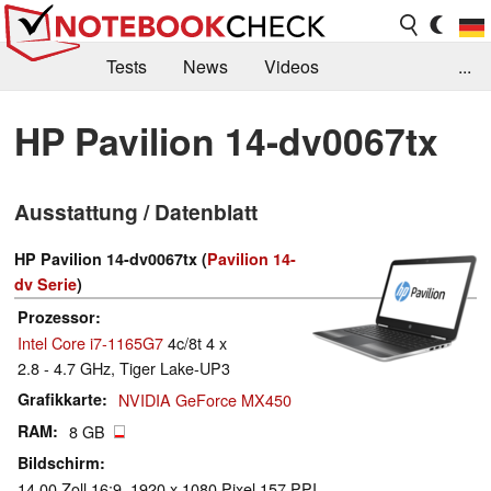
Tests
News
Videos
...
Benchmarks & Tech
Externe Tests
HP Pavilion 14-dv0067tx
Kaufberatung
Deals
Suche
Jobs
Ausstattung / Datenblatt
Forum
HP Pavilion 14-dv0067tx (
Pavilion 14-
dv Serie
)
Prozessor
Intel Core i7-1165G7
4c/8t 4 x
2.8 - 4.7 GHz, Tiger Lake-UP3
Grafikkarte
NVIDIA GeForce MX450
RAM
8 GB
Bildschirm
14.00 Zoll 16:9, 1920 x 1080 Pixel 157 PPI,