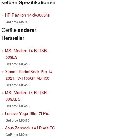
selben Spezifikationen
HP Pavilion 14-dv0005ns
GeForce MX450
Geräte
anderer
Hersteller
MSI Modern 14 B11SB-
008ES
GeForce MX450
Xiaomi RedmiBook Pro 14
2021, i7-1165G7 MX450
GeForce MX450
MSI Modern 14 B11SB-
009XES
GeForce MX450
Lenovo Yoga Slim 7i Pro
GeForce MX450
Asus Zenbook 14 UX435EG
GeForce MX450