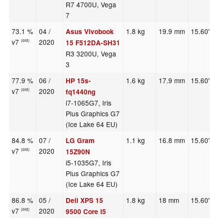
R7 4700U, Vega
7
73.1 %
04 /
1.8 kg
19.9 mm
15.60"
Asus Vivobook
v7
2020
(old)
15 F512DA-SH31
R3 3200U, Vega
3
77.9 %
06 /
1.6 kg
17.9 mm
15.60"
HP 15s-
v7
2020
(old)
fq1440ng
i7-1065G7, Iris
Plus Graphics G7
(Ice Lake 64 EU)
84.8 %
07 /
1.1 kg
16.8 mm
15.60"
LG Gram
v7
2020
(old)
15Z90N
i5-1035G7, Iris
Plus Graphics G7
(Ice Lake 64 EU)
86.8 %
05 /
1.8 kg
18 mm
15.60"
Dell XPS 15
v7
2020
(old)
9500 Core i5