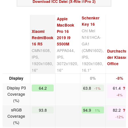
Download ICC Datei (X-Rite i1Pro 2)
Schenker
Apple
Key 16
MacBook
Chi Mei
Xiaomi
Pro 16
N161HCA-
RedmiBook
2019 i9
GA1
16 R5
5500M
CMN1608,
APPA044,
(CMN1602),
Durchschni
IPS,
IPS,
IPS,
der Klasse
1920x1080,
3072x1920,
1920x1080,
Office
16"
16"
16.1"
Display
0%
-8%
Display P3
64.2
63.8
61.4
?
-1%
Coverage
-4%
(%)
sRGB
93.8
94.9
82.2
?
1%
Coverage
-12%
(%)