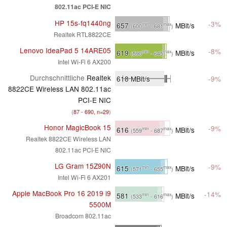
802.11ac PCI-E NIC
HP 15s-fq1440ng
-3%
657
MBit/s
min
max
(600
- 681
)
Realtek RTL8822CE
Lenovo IdeaPad 5 14ARE05
-8%
619
MBit/s
min
max
(590
- 645
)
Intel Wi-Fi 6 AX200
Durchschnittliche
Realtek
618
MBit/s
-9%
8822CE Wireless LAN 802.11ac
PCI-E NIC
(
87 - 690, n=29
)
Honor MagicBook 15
-9%
616
MBit/s
min
max
(559
- 687
)
Realtek 8822CE Wireless LAN
802.11ac PCI-E NIC
LG Gram 15Z90N
-9%
615
MBit/s
min
max
(571
- 655
)
Intel Wi-Fi 6 AX201
Apple MacBook Pro 16 2019 i9
-14%
581
MBit/s
min
max
(533
- 616
)
5500M
Broadcom 802.11ac