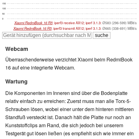
150
100
50
0
Xiaomi RedmiBook 16 R5
; iperf3 receive AX12; iperf 3.1.3:
Ø583 (296-599) MBit/s
Xiaomi RedmiBook 16 R5
; iperf3 transmit AX12; iperf 3.1.3:
Ø665 (338-691) MBit/s
Webcam
Überraschenderweise verzichtet Xiaomi beim RedmiBook
16 auf eine integrierte Webcam.
Wartung
Die Komponenten im Inneren sind über die Bodenplatte
relativ einfach zu erreichen: Zuerst muss man alle Torx-5-
Schrauben lösen, wobei einer unter dem hinteren mittleren
Standfuß versteckt ist. Danach hält die Platte nur noch an
Kunststoffclips am Rand, die sich jedoch bei unserem
Testgerät gut lösen ließen (es empfiehlt sich wie immer ein