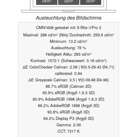
cd/m²
cd/m²
cd/m²
Ausleuchtung des Bildschirms
CMN1608 getestet mit X-Rite i1Pro 2
Maximal: 288 cd/m² (Nits) Durchschnitt: 259.6 cd/m²
Minimum: 13.2 cd/m²
Ausleuchtung: 78 %
Helligkeit Akku: 283 cd/m²
Kontrast: 1572:1 (Schwarzwert: 0.18 cd/m²)
ΔE ColorChecker Calman: 2.58 | ∀{0.5-29.43 Ø4.71}
calibrated: 0.94
ΔE Greyscale Calman: 3.5 | ∀{0.09-98 Ø4.96}
98.7% sRGB (Calman 2D)
93.9% sRGB (Argyll 1.6.3 3D)
60.9% AdobeRGB 1998 (Argyll 1.6.3 3D)
66.2% AdobeRGB 1998 (Argyll 3D)
93.8% sRGB (Argyll 3D)
64.2% Display P3 (Argyll 3D)
Gamma: 2.09
CCT: 7317 K