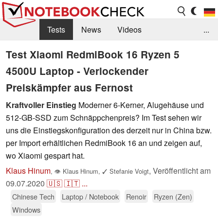
Tests
News
Videos
...
Benchmarks & Tech
Externe Tests
Test Xiaomi RedmiBook 16 Ryzen 5
4500U Laptop - Verlockender
Kaufberatung
Deals
Suche
Jobs
Preiskämpfer aus Fernost
Forum
Kraftvoller Einstieg
Moderner 6-Kerner, Alugehäuse und
512-GB-SSD zum Schnäppchenpreis? Im Test sehen wir
uns die Einstiegskonfiguration des derzeit nur in China bzw.
per Import erhältlichen RedmiBook 16 an und zeigen auf,
wo Xiaomi gespart hat.
Klaus Hinum
,
Veröffentlicht am
,
👁
Klaus Hinum
,
✓
Stefanie Voigt
09.07.2020
🇺🇸
🇮🇹
...
Chinese Tech
Laptop / Notebook
Renoir
Ryzen (Zen)
Windows