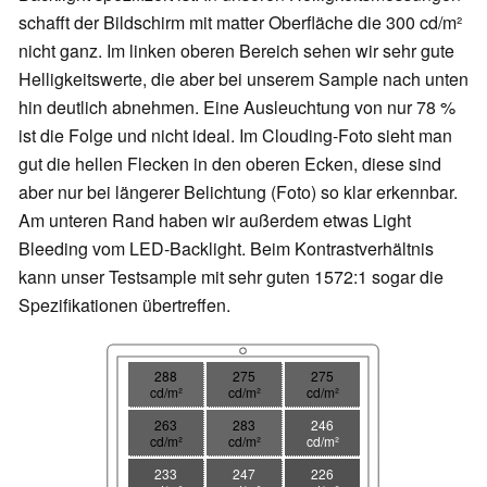
schafft der Bildschirm mit matter Oberfläche die 300 cd/m²
nicht ganz. Im linken oberen Bereich sehen wir sehr gute
Helligkeitswerte, die aber bei unserem Sample nach unten
hin deutlich abnehmen. Eine Ausleuchtung von nur 78 %
ist die Folge und nicht ideal. Im Clouding-Foto sieht man
gut die hellen Flecken in den oberen Ecken, diese sind
aber nur bei längerer Belichtung (Foto) so klar erkennbar.
Am unteren Rand haben wir außerdem etwas Light
Bleeding vom LED-Backlight. Beim Kontrastverhältnis
kann unser Testsample mit sehr guten 1572:1
sogar die
Spezifikationen übertreffen
.
288
275
275
cd/m²
cd/m²
cd/m²
263
283
246
cd/m²
cd/m²
cd/m²
233
247
226