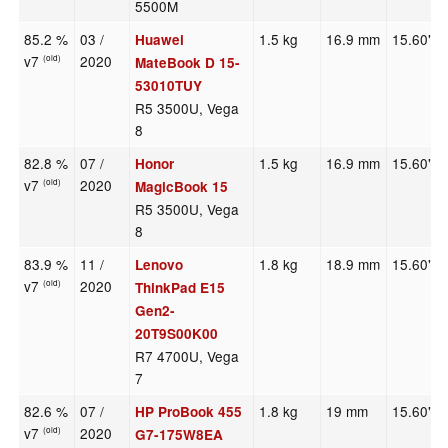
5500M
85.2 %
03 /
1.5 kg
16.9 mm
15.60"
Huawei
v7
2020
(old)
MateBook D 15-
53010TUY
R5 3500U, Vega
8
82.8 %
07 /
1.5 kg
16.9 mm
15.60"
Honor
v7
2020
(old)
MagicBook 15
R5 3500U, Vega
8
83.9 %
11 /
1.8 kg
18.9 mm
15.60"
Lenovo
v7
2020
(old)
ThinkPad E15
Gen2-
20T9S00K00
R7 4700U, Vega
7
82.6 %
07 /
1.8 kg
19 mm
15.60"
HP ProBook 455
v7
2020
(old)
G7-175W8EA