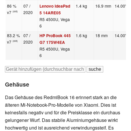
86 %
07 /
1.4 kg
16.9 mm
14.00"
Lenovo IdeaPad
v7
2020
(old)
5 14ARE05
R5 4500U, Vega
6
83.2 %
07 /
1.6 kg
18 mm
14.00"
HP ProBook 445
v7
2020
(old)
G7 175W4EA
R5 4500U, Vega
6
Gehäuse
Das Gehäuse des RedmiBook 16 erinnert stark an die
älteren Mi-Notebook-Pro-Modelle von Xiaomi. Dies ist
keinesfalls negativ und für die Preisklasse ein durchaus
gelungener Wurf. Das stabile Aluminiumgehäuse wirkt
hochwertig und ist ausreichend verwindungssteif. Es