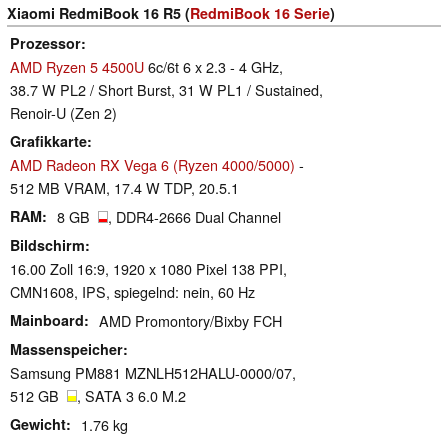
Xiaomi RedmiBook 16 R5 (
RedmiBook 16 Serie
)
Prozessor
AMD Ryzen 5 4500U
6c/6t 6 x 2.3 - 4 GHz,
38.7 W PL2 / Short Burst, 31 W PL1 / Sustained,
Renoir-U (Zen 2)
Grafikkarte
AMD Radeon RX Vega 6 (Ryzen 4000/5000)
-
512 MB VRAM, 17.4 W TDP, 20.5.1
RAM
8 GB
, DDR4-2666 Dual Channel
Bildschirm
16.00 Zoll 16:9, 1920 x 1080 Pixel 138 PPI,
CMN1608, IPS, spiegelnd: nein, 60 Hz
Mainboard
AMD Promontory/Bixby FCH
Massenspeicher
Samsung PM881 MZNLH512HALU-0000/07,
512 GB
, SATA 3 6.0 M.2
Gewicht
1.76 kg