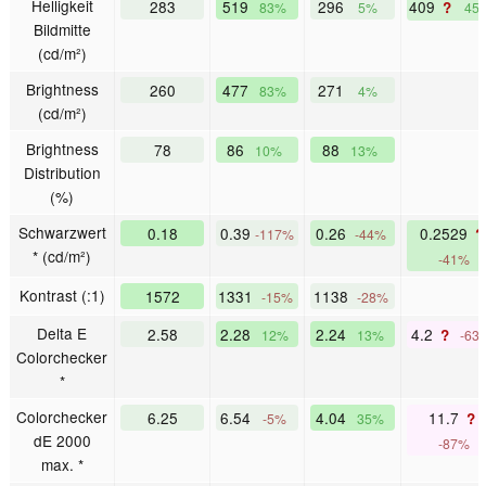
Helligkeit
283
519
296
409
?
83%
5%
45
Bildmitte
(cd/m²)
Brightness
260
477
271
83%
4%
(cd/m²)
Brightness
78
86
88
10%
13%
Distribution
(%)
Schwarzwert
0.18
0.39
0.26
0.2529
?
-117%
-44%
* (cd/m²)
-41%
Kontrast (:1)
1572
1331
1138
-15%
-28%
Delta E
2.58
2.28
2.24
4.2
?
12%
13%
-63
Colorchecker
*
Colorchecker
6.25
6.54
4.04
11.7
?
-5%
35%
dE 2000
-87%
max. *