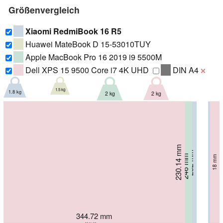
Größenvergleich
Xiaomi RedmiBook 16 R5
Huawei MateBook D 15-53010TUY
Apple MacBook Pro 16 2019 i9 5500M
Dell XPS 15 9500 Core i7 4K UHD
DIN A4
❌
1.5 kg
1.8 kg
2 kg
2 kg
230.14 mm
229.9 mm
232 mm
16.9 mm
21.7 mm
246 mm
18 mm
16.2 mm
357.8 mm
344.72 mm
367 mm