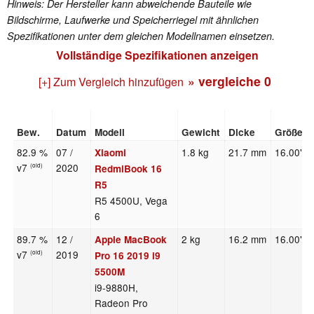
Hinweis: Der Hersteller kann abweichende Bauteile wie
Bildschirme, Laufwerke und Speicherriegel mit ähnlichen
Spezifikationen unter dem gleichen Modellnamen einsetzen.
Vollständige Spezifikationen anzeigen
» vergleiche
0
[+] Zum Vergleich hinzufügen
Bew.
Datum
Modell
Gewicht
Dicke
Größe
82.9 %
07 /
1.8 kg
21.7 mm
16.00"
Xiaomi
v7
2020
(old)
RedmiBook 16
R5
R5 4500U, Vega
6
89.7 %
12 /
2 kg
16.2 mm
16.00"
Apple MacBook
v7
2019
(old)
Pro 16 2019 i9
5500M
i9-9880H,
Radeon Pro