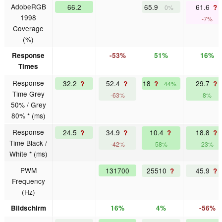
AdobeRGB
66.2
65.9
61.6
?
0%
1998
-7%
Coverage
(%)
Response
-53%
51%
16%
Times
Response
32.2
52.4
18
29.7
?
?
?
?
44%
Time Grey
-63%
8%
50% / Grey
80% * (ms)
Response
24.5
34.9
10.4
18.8
?
?
?
?
Time Black /
-42%
58%
23%
White * (ms)
PWM
131700
25510
45.9
?
?
Frequency
(Hz)
Bildschirm
16%
4%
-56%