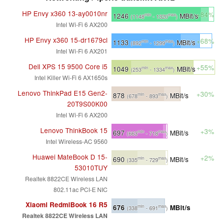
HP Envy x360 13-ay0010nr
+84%
1246
MBit/s
min
max
(1148
- 1320
)
Intel Wi-Fi 6 AX200
HP Envy x360 15-dr1679cl
+68%
1133
MBit/s
min
max
(892
- 1299
)
Intel Wi-Fi 6 AX201
Dell XPS 15 9500 Core i5
+55%
1049
MBit/s
min
max
(253
- 1334
)
Intel Killer Wi-Fi 6 AX1650s
Lenovo ThinkPad E15 Gen2-
+30%
878
MBit/s
min
max
(678
- 893
)
20T9S00K00
Intel Wi-Fi 6 AX200
Lenovo ThinkBook 15
+3%
697
MBit/s
min
max
(663
- 718
)
Intel Wireless-AC 9560
Huawei MateBook D 15-
+2%
690
MBit/s
min
max
(335
- 729
)
53010TUY
Realtek 8822CE Wireless LAN
802.11ac PCI-E NIC
Xiaomi RedmiBook 16 R5
676
MBit/s
min
max
(338
- 691
)
Realtek 8822CE Wireless LAN