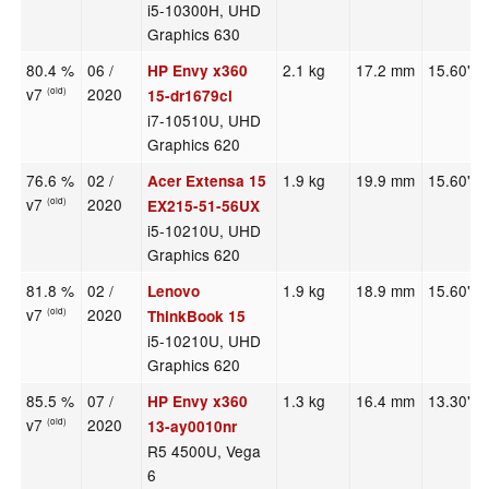
i5-10300H, UHD
Graphics 630
80.4 %
06 /
2.1 kg
17.2 mm
15.60"
HP Envy x360
v7
2020
(old)
15-dr1679cl
i7-10510U, UHD
Graphics 620
76.6 %
02 /
1.9 kg
19.9 mm
15.60"
Acer Extensa 15
v7
2020
(old)
EX215-51-56UX
i5-10210U, UHD
Graphics 620
81.8 %
02 /
1.9 kg
18.9 mm
15.60"
Lenovo
v7
2020
(old)
ThinkBook 15
i5-10210U, UHD
Graphics 620
85.5 %
07 /
1.3 kg
16.4 mm
13.30"
HP Envy x360
v7
2020
(old)
13-ay0010nr
R5 4500U, Vega
6