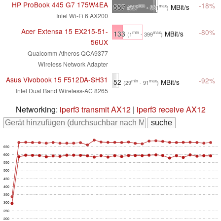
HP ProBook 445 G7 175W4EA
-18%
557
MBit/s
min
max
(527
- 581
)
Intel Wi-Fi 6 AX200
Acer Extensa 15 EX215-51-
-80%
133
MBit/s
min
max
(1
- 399
)
56UX
Qualcomm Atheros QCA9377
Wireless Network Adapter
Asus Vivobook 15 F512DA-SH31
-92%
52
MBit/s
min
max
(29
- 91
)
Intel Dual Band Wireless-AC 8265
Networking:
iperf3 transmit AX12
|
iperf3 receive AX12
650
600
550
500
450
400
350
300
250
200