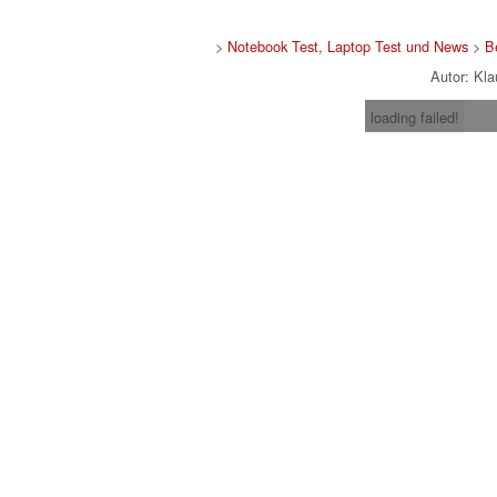
>
Notebook Test, Laptop Test und News
>
B
Autor: Kl
loading failed!