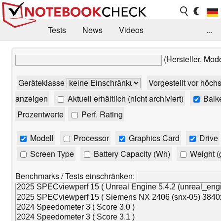
Tests
News
Videos
...
Benchmarks & Tech
Externe Tests
(Hersteller, Mod
Kaufberatung
Deals
Suche
Jobs
Geräteklasse
Vorgestellt vor höch
Forum
anzeigen
Aktuell erhältlich (nicht archiviert)
Balk
Prozentwerte
Perf. Rating
Modell
Processor
Graphics Card
Drive
Screen Type
Battery Capacity (Wh)
Weight (
Benchmarks / Tests einschränken: