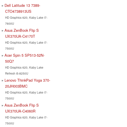
Dell Latitude 13 7389-
CTO4738913US
HD Graphics 620, Kaby Lake i7-
7600U
Asus ZenBook Flip S
UX370UA-C4170T
HD Graphics 620, Kaby Lake i7-
7500U
Acer Spin 5 SP513-52N-
50Q7
HD Graphics 620, Kaby Lake
Refresh i5-8250U
Lenovo ThinkPad Yoga 370-
20JH003BMC
HD Graphics 620, Kaby Lake i7-
7500U
Asus ZenBook Flip S
UX370UA-C4060R
HD Graphics 620, Kaby Lake i7-
7500U