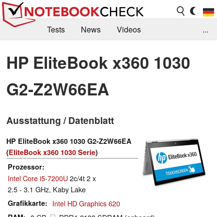
Tests
News
Videos
...
Benchmarks & Tech
Externe Tests
HP EliteBook x360 1030
Kaufberatung
Deals
Suche
Jobs
G2-Z2W66EA
Forum
Ausstattung / Datenblatt
HP EliteBook x360 1030 G2-Z2W66EA
(
EliteBook x360 1030 Serie
)
Prozessor
Intel Core i5-7200U
2c/4t 2 x
2.5 - 3.1 GHz, Kaby Lake
Grafikkarte
Intel HD Graphics 620