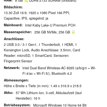
RAM
8 GB
, DDR4-2133 SDRAM (onboard)
Bildschirm
13.30 Zoll 16:9, 1920 x 1080 Pixel 166 PPI,
Capacitive, IPS, spiegelnd: ja
Mainboard
Intel Kaby Lake-U Premium PCH
Massenspeicher
256 GB NVMe, 256 GB
Anschlüsse
2 USB 3.0 / 3.1 Gen1, 1 Thunderbolt, 1 HDMI, 1
Kensington Lock, Audio Anschlüsse: 3.5mm, Card
Reader: microSD, 1 SmartCard, Sensoren:
Fingerprint Sensor
Netzwerk
Intel Dual Band Wireless-AC 8265 (a/b/g/n = Wi-
Fi 4/ac = Wi-Fi 5/), Bluetooth 4.2
Abmessungen
Höhe x Breite x Tiefe (in mm): 1.49 x 316.9 x 218.5
Akku
57 Wh Lithium-Ion, 3-cell, Akkulaufzeit (laut
Hersteller): 16 h
Betriebssystem
Microsoft Windows 10 Home 64 Bit