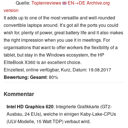
Quelle:
Toptenreviews
EN→DE
Archive.org
version
It adds up to one of the most versatile and well-rounded
convertible laptops around. It’s got all the ports you could
wish for, plenty of power, great battery life and it also makes
the right impression when you use it in meetings. For
organisations that want to offer workers the flexibility of a
tablet, but stay in the Windows ecosystem, the HP
EliteBook X360 is an excellent choice.
Einzeltest, online verfügbar, Kurz, Datum: 19.08.2017
Bewertung:
Gesamt
: 80%
Kommentar
Intel HD Graphics 620
: Integrierte Grafikkarte (GT2-
Ausbau, 24 EUs), welche in einigen Kaby-Lake-CPUs
(ULV-Modelle, 15 Watt TDP) verbaut wird.