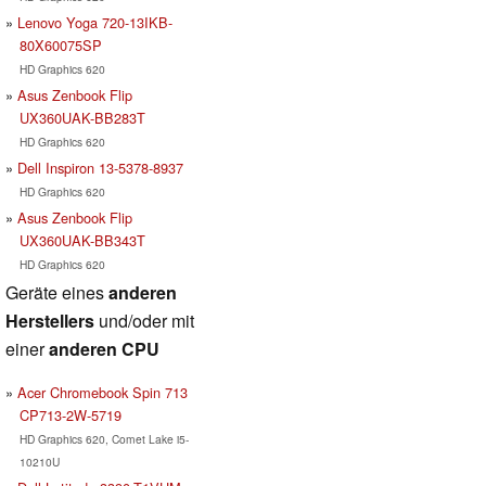
Lenovo Yoga 720-13IKB-
80X60075SP
HD Graphics 620
Asus Zenbook Flip
UX360UAK-BB283T
HD Graphics 620
Dell Inspiron 13-5378-8937
HD Graphics 620
Asus Zenbook Flip
UX360UAK-BB343T
HD Graphics 620
Geräte eines
anderen
Herstellers
und/oder mit
einer
anderen CPU
Acer Chromebook Spin 713
CP713-2W-5719
HD Graphics 620, Comet Lake i5-
10210U