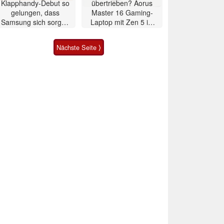
Klapphandy-Debut so
übertrieben? Aorus
gelungen, dass
Master 16 Gaming-
Samsung sich sorgen
Laptop mit Zen 5 im
muss? – Razr Fold
Test
Smartphone im Test
Nächste Seite ⟩