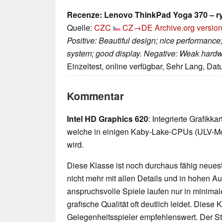
Recenze: Lenovo ThinkPad Yoga 370 – ry
Quelle:
CZC
CZ→DE
Archive.org versio
Positive: Beautiful design; nice performance
system; good display. Negative: Weak hardwa
Einzeltest, online verfügbar, Sehr Lang, Da
Kommentar
Intel HD Graphics 620
: Integrierte Grafikk
welche in einigen Kaby-Lake-CPUs (ULV-Mo
wird.
Diese Klasse ist noch durchaus fähig neueste
nicht mehr mit allen Details und in hohen 
anspruchsvolle Spiele laufen nur in minimal
grafische Qualität oft deutlich leidet. Diese K
Gelegenheitsspieler empfehlenswert. Der 