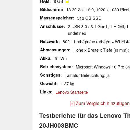
RAM
8 GB
Bildschirm
13.30 Zoll 16:9, 1920 x 1080 Pixel
Massenspeicher
512 GB SSD
Anschlüsse
2 USB 3.0 / 3.1 Gen1, 1 HDMI, 1 
undefined
Netzwerk
802.11 a/b/g/n/ac (a/b/g/n = Wi-Fi 4/
Abmessungen
Höhe x Breite x Tiefe (in mm):
Akku
51 Wh
Betriebssystem
Microsoft Windows 10 Pro 64
Sonstiges
Tastatur-Beleuchtung: ja
Gewicht
1.37 kg
Links
Lenovo Startseite
[+] Zum Vergleich hinzufügen
Testberichte für das Lenovo T
20JH003BMC