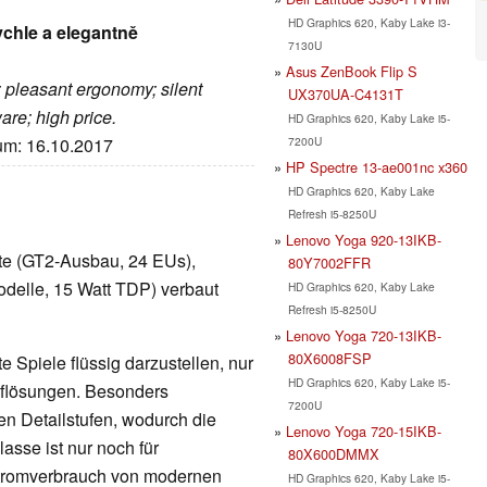
HD Graphics 620, Kaby Lake i3-
chle a elegantně
7130U
n
Asus ZenBook Flip S
; pleasant ergonomy; silent
UX370UA-C4131T
re; high price.
HD Graphics 620, Kaby Lake i5-
7200U
tum: 16.10.2017
HP Spectre 13-ae001nc x360
HD Graphics 620, Kaby Lake
Refresh i5-8250U
Lenovo Yoga 920-13IKB-
arte (GT2-Ausbau, 24 EUs),
80Y7002FFR
delle, 15 Watt TDP) verbaut
HD Graphics 620, Kaby Lake
Refresh i5-8250U
Lenovo Yoga 720-13IKB-
80X6008FSP
 Spiele flüssig darzustellen, nur
HD Graphics 620, Kaby Lake i5-
Auflösungen. Besonders
7200U
en Detailstufen, wodurch die
Lenovo Yoga 720-15IKB-
lasse ist nur noch für
80X600DMMX
Stromverbrauch von modernen
HD Graphics 620, Kaby Lake i5-