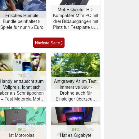
MeLE Quieter HD:
Frisches Humble
Kompakter Mini-PC mit
Bundle beinhaltet 8
drei Bildausgängen mit
Spiele für nur 15 Euro
Platz für Festplatte und
SSD
Nächste Seite ⟩
73%
Handy enttäuscht zum
Antigravity A1 im Test:
Vollpreis, lohnt sich
Immersive 360°-
aber als Schnäppchen
Drohne auch für
– Test Motorola Moto
Einsteiger überzeugt
G47 Smartphone
mit Einschränkungen
86%
84%
Ist Motorolas
Hat es Gigabyte