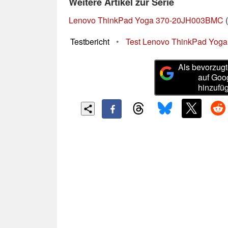
Weitere Artikel zur Serie
Lenovo ThinkPad Yoga 370-20JH003BMC
(
Testbericht
•
Test Lenovo ThinkPad Yoga
Als bevorzugt
auf Goo
hinzufü