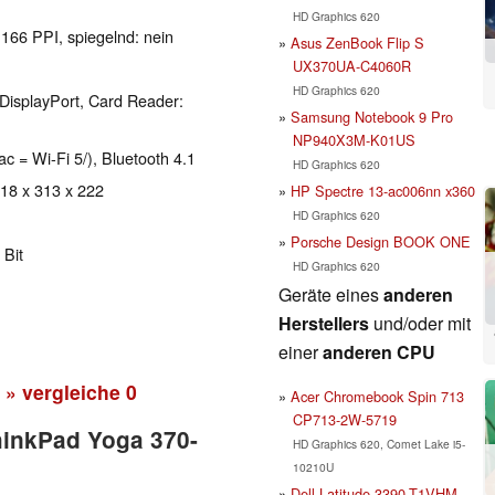
HD Graphics 620
 166 PPI, spiegelnd: nein
Asus ZenBook Flip S
UX370UA-C4060R
HD Graphics 620
DisplayPort, Card Reader:
Samsung Notebook 9 Pro
NP940X3M-K01US
ac = Wi-Fi 5/), Bluetooth 4.1
HD Graphics 620
 18 x 313 x 222
HP Spectre 13-ac006nn x360
HD Graphics 620
Porsche Design BOOK ONE
 Bit
HD Graphics 620
Geräte eines
anderen
Herstellers
und/oder mit
einer
anderen CPU
» vergleiche
0
Acer Chromebook Spin 713
CP713-2W-5719
hinkPad Yoga 370-
HD Graphics 620, Comet Lake i5-
10210U
Dell Latitude 3390-T1VHM