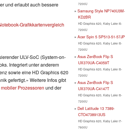
nger und erlaubt auch bessere
7200U
Samsung Style NP740U3M-
KD2BR
HD Graphics 620, Kaby Lake i5-
Notebook-Grafikkartenvergleich
7200U
Acer Spin 5 SP513-51-57JP
HD Graphics 620, Kaby Lake i5-
7200U
Asus ZenBook Flip S
asierender ULV-SoC (System-on-
UX370UA-C4059T
ks. Integriert unter anderem
HD Graphics 620, Kaby Lake i5-
uenz sowie eine HD Graphics 620
7200U
ik gefertigt.» Weitere Infos gibt
Asus ZenBook Flip S
 mobiler Prozessoren
und der
UX370UA-C4147T
HD Graphics 620, Kaby Lake i5-
7200U
Dell Latitude 13 7389-
CTO4738913US
HD Graphics 620, Kaby Lake i7-
7600U