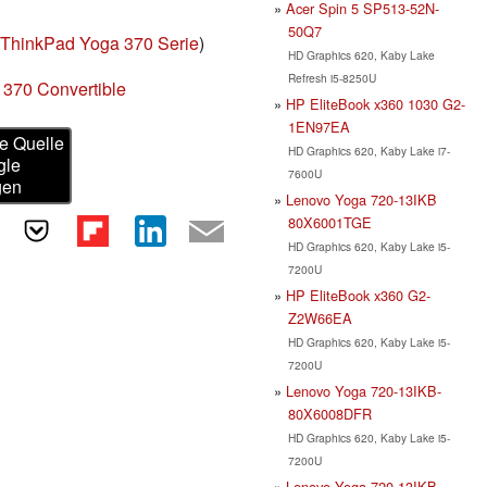
Acer Spin 5 SP513-52N-
50Q7
ThinkPad Yoga 370 Serie
)
HD Graphics 620, Kaby Lake
Refresh i5-8250U
 370 Convertible
HP EliteBook x360 1030 G2-
1EN97EA
e Quelle
HD Graphics 620, Kaby Lake i7-
gle
7600U
gen
Lenovo Yoga 720-13IKB
80X6001TGE
HD Graphics 620, Kaby Lake i5-
7200U
HP EliteBook x360 G2-
Z2W66EA
HD Graphics 620, Kaby Lake i5-
7200U
Lenovo Yoga 720-13IKB-
80X6008DFR
HD Graphics 620, Kaby Lake i5-
7200U
Lenovo Yoga 720-13IKB-