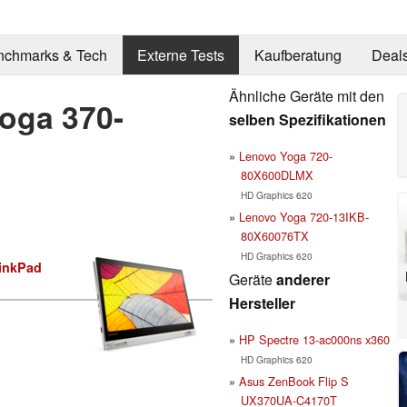
nchmarks & Tech
Externe Tests
Kaufberatung
Deal
Ähnliche Geräte mit den
oga 370-
selben Spezifikationen
Lenovo Yoga 720-
80X600DLMX
HD Graphics 620
Lenovo Yoga 720-13IKB-
80X60076TX
HD Graphics 620
inkPad
Geräte
anderer
Hersteller
HP Spectre 13-ac000ns x360
HD Graphics 620
Asus ZenBook Flip S
UX370UA-C4170T