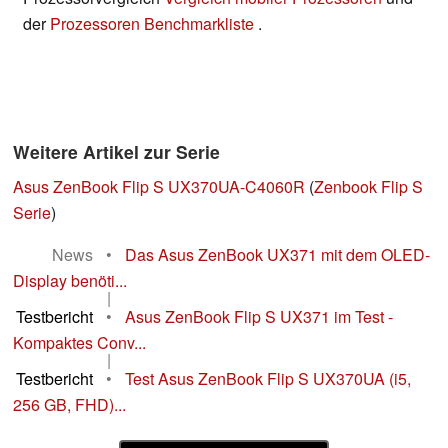
der
Prozessoren Benchmarkliste
.
Weitere Artikel zur Serie
Asus ZenBook Flip S UX370UA-C4060R
(
Zenbook Flip S
Serie
)
News
•
Das Asus ZenBook UX371 mit dem OLED-
Display benöti...
|
Testbericht
•
Asus ZenBook Flip S UX371 im Test -
Kompaktes Conv...
|
Testbericht
•
Test Asus ZenBook Flip S UX370UA (i5,
256 GB, FHD)...