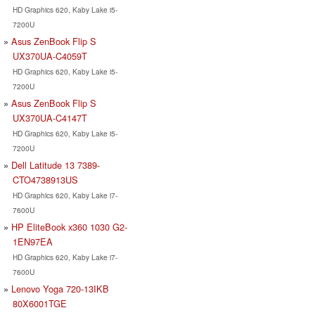
HD Graphics 620, Kaby Lake i5-
7200U
Asus ZenBook Flip S
UX370UA-C4059T
HD Graphics 620, Kaby Lake i5-
7200U
Asus ZenBook Flip S
UX370UA-C4147T
HD Graphics 620, Kaby Lake i5-
7200U
Dell Latitude 13 7389-
CTO4738913US
HD Graphics 620, Kaby Lake i7-
7600U
HP EliteBook x360 1030 G2-
1EN97EA
HD Graphics 620, Kaby Lake i7-
7600U
Lenovo Yoga 720-13IKB
80X6001TGE