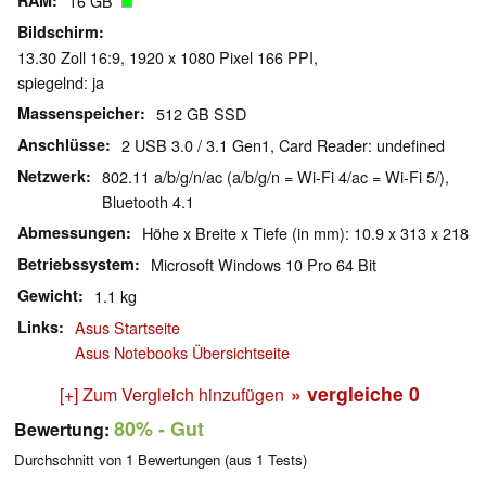
RAM
16 GB
Bildschirm
13.30 Zoll 16:9, 1920 x 1080 Pixel 166 PPI,
spiegelnd: ja
Massenspeicher
512 GB SSD
Anschlüsse
2 USB 3.0 / 3.1 Gen1, Card Reader: undefined
Netzwerk
802.11 a/b/g/n/ac (a/b/g/n = Wi-Fi 4/ac = Wi-Fi 5/),
Bluetooth 4.1
Abmessungen
Höhe x Breite x Tiefe (in mm): 10.9 x 313 x 218
Betriebssystem
Microsoft Windows 10 Pro 64 Bit
Gewicht
1.1 kg
Links
Asus Startseite
Asus Notebooks Übersichtseite
» vergleiche
0
[+] Zum Vergleich hinzufügen
80%
- Gut
Bewertung:
Durchschnitt von
1
Bewertungen (aus
1
Tests)