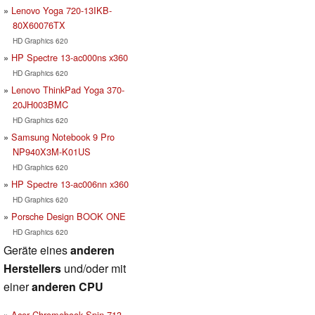
Lenovo Yoga 720-13IKB-
80X60076TX
HD Graphics 620
HP Spectre 13-ac000ns x360
HD Graphics 620
Lenovo ThinkPad Yoga 370-
20JH003BMC
HD Graphics 620
Samsung Notebook 9 Pro
NP940X3M-K01US
HD Graphics 620
HP Spectre 13-ac006nn x360
HD Graphics 620
Porsche Design BOOK ONE
HD Graphics 620
Geräte eines
anderen
Herstellers
und/oder mit
einer
anderen CPU
Acer Chromebook Spin 713