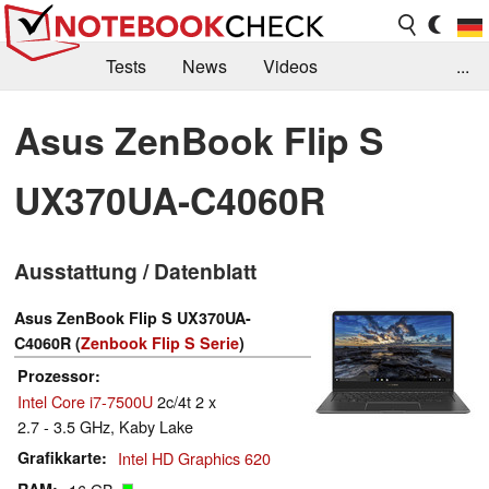
Tests
News
Videos
...
Benchmarks & Tech
Externe Tests
Asus ZenBook Flip S
Kaufberatung
Deals
Suche
Jobs
UX370UA-C4060R
Forum
Ausstattung / Datenblatt
Asus ZenBook Flip S UX370UA-
C4060R (
Zenbook Flip S Serie
)
Prozessor
Intel Core i7-7500U
2c/4t 2 x
2.7 - 3.5 GHz, Kaby Lake
Grafikkarte
Intel HD Graphics 620