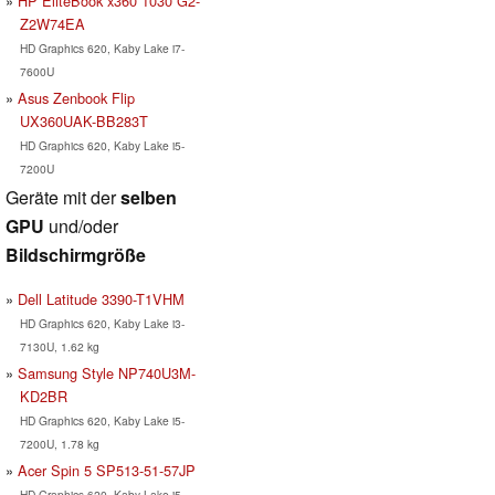
HP EliteBook x360 1030 G2-
Z2W74EA
HD Graphics 620, Kaby Lake i7-
7600U
Asus Zenbook Flip
UX360UAK-BB283T
HD Graphics 620, Kaby Lake i5-
7200U
Geräte mit der
selben
GPU
und/oder
Bildschirmgröße
Dell Latitude 3390-T1VHM
HD Graphics 620, Kaby Lake i3-
7130U, 1.62 kg
Samsung Style NP740U3M-
KD2BR
HD Graphics 620, Kaby Lake i5-
7200U, 1.78 kg
Acer Spin 5 SP513-51-57JP
HD Graphics 620, Kaby Lake i5-